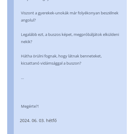
Viszont a gyerekek-unokák már folyékonyan beszélnek
angolul?
Legalább ezt, a buszos képet, megpróbáljátok elküldeni
nekik?
Hátha örülni fognak, hogy látnak benneteket,
kicsattanó vidámsággal a buszon?
…
Megérte?!
06. 03. hétfő