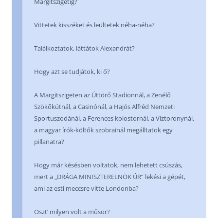
Margitszigetig?
Vittetek kisszéket és leültetek néha-néha?
Találkoztatok, láttátok Alexandrát?
Hogy azt se tudjátok, ki ő?
A Margitszigeten az Úttörő Stadionnál, a Zenélő
Szökőkútnál, a Casinónál, a Hajós Alfréd Nemzeti
Sportuszodánál, a Ferences kolostornál, a Víztoronynál,
a magyar írók-költők szobrainál megálltatok egy
pillanatra?
Hogy már késésben voltatok, nem lehetett csúszás,
mert a „DRÁGA MINISZTERELNÖK ÚR” lekési a gépét,
ami az esti meccsre vitte Londonba?
Oszt’ milyen volt a műsor?