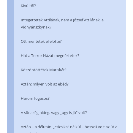
Kívülről?
Integettetek Attilának, nem a József Attilának, a
Vidnyánszkynak?
Ott mentetek el előtte?
Hát a Terror Házát megnéztétek?
Köszöntöttétek Mariskát?
Aztán: milyen volt az ebéd?
Három fogásos?
A sör, elég hideg, vagy „úgy is jó” volt?
Aztán – a délutáni „csicsika” nélkül – hosszú volt az út a