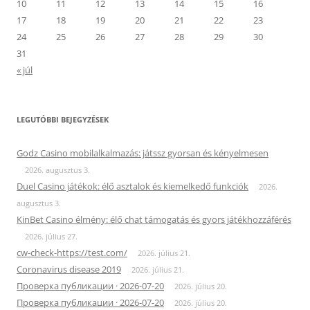
10
11
12
13
14
15
16
17
18
19
20
21
22
23
24
25
26
27
28
29
30
31
« júl
LEGUTÓBBI BEJEGYZÉSEK
Godz Casino mobilalkalmazás: játssz gyorsan és kényelmesen
2026. augusztus 3.
Duel Casino játékok: élő asztalok és kiemelkedő funkciók
2026.
augusztus 3.
KinBet Casino élmény: élő chat támogatás és gyors játékhozzáférés
2026. július 27.
cw-check-https://test.com/
2026. július 21.
Coronavirus disease 2019
2026. július 21.
Проверка публикации · 2026-07-20
2026. július 20.
Проверка публикации · 2026-07-20
2026. július 20.