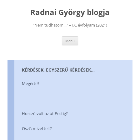
Kilépés
a
Radnai György blogja
tartalomba
"Nem tudhatom…" – IX. évfolyam (2021)
Menü
KÉRDÉSEK, EGYSZERŰ KÉRDÉSEK…
Megérte?
Hosszú volt az út Pestig?
Oszt’: mivel telt?