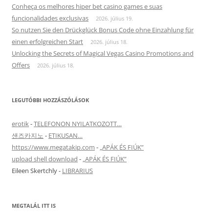
Conheça os melhores hiper bet casino games e suas
funcionalidades exclusivas
2026. július 19.
So nutzen Sie den Drückglück Bonus Code ohne Einzahlung für
einen erfolgreichen Start
2026. július 18.
Unlocking the Secrets of Magical Vegas Casino Promotions and
Offers
2026. július 18.
LEGUTÓBBI HOZZÁSZÓLÁSOK
erotik
-
TELEFONON NYILATKOZOTT…
샌즈카지노
-
ETIKUSAN…
https://www.megatakip.com
-
„APÁK ÉS FIÚK”
upload shell download
-
„APÁK ÉS FIÚK”
Eileen Skertchly
-
LIBRARIUS
MEGTALÁL ITT IS