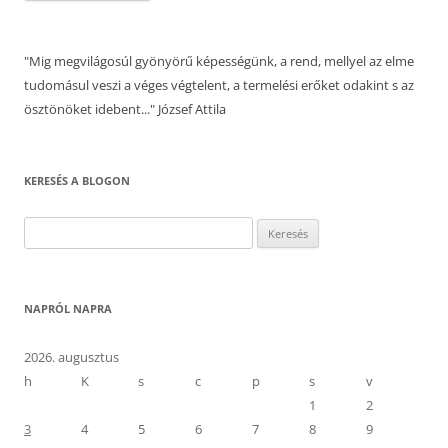
"Mig megvilágosúl gyönyörű képességünk, a rend, mellyel az elme
tudomásul veszi a véges végtelent, a termelési erőket odakint s az
ösztönöket idebent..." József Attila
KERESÉS A BLOGON
Keresés:
NAPRÓL NAPRA
2026. augusztus
h
K
s
c
p
s
v
1
2
3
4
5
6
7
8
9