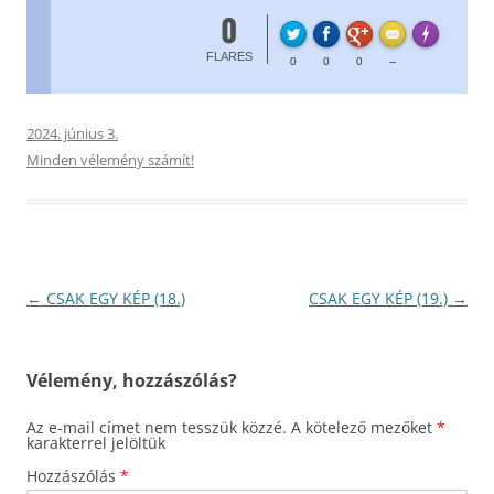
0
FL
Made with
FLARES
0
0
0
--
2024. június 3.
Minden vélemény számít!
Bejegyzés
←
CSAK EGY KÉP (18.)
CSAK EGY KÉP (19.)
→
navigáció
Vélemény, hozzászólás?
Az e-mail címet nem tesszük közzé.
A kötelező mezőket
*
karakterrel jelöltük
Hozzászólás
*