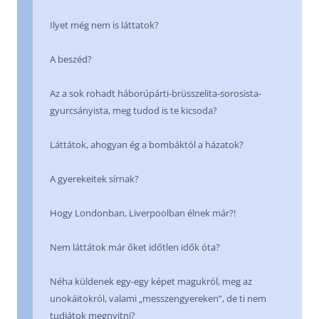
Ilyet még nem is láttatok?
A beszéd?
Az a sok rohadt háborúpárti-brüsszelita-sorosista-
gyurcsányista, meg tudod is te kicsoda?
Láttátok, ahogyan ég a bombáktól a házatok?
A gyerekeitek sírnak?
Hogy Londonban, Liverpoolban élnek már?!
Nem láttátok már őket időtlen idők óta?
Néha küldenek egy-egy képet magukról, meg az
unokáitokról, valami „messzengyereken”, de ti nem
tudjátok megnyitni?