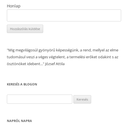
Honlap
"Mig megvilágosúl gyönyörű képességünk, a rend, mellyel az elme
tudomásul veszi a véges végtelent, a termelési erőket odakint s az
ösztönöket idebent..." József Attila
KERESÉS A BLOGON
Keresés:
NAPRÓL NAPRA