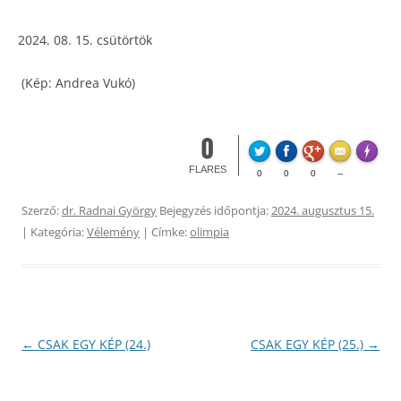
08. 15. csütörtök
(Kép: Andrea Vukó)
0
Made wi
FLARES
0
0
0
--
Szerző:
dr. Radnai György
Bejegyzés időpontja:
2024. augusztus 15.
| Kategória:
Vélemény
| Címke:
olimpia
Bejegyzés
←
CSAK EGY KÉP (24.)
CSAK EGY KÉP (25.)
→
navigáció