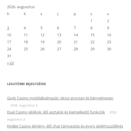
2026. augusztus
h
K
s
c
p
s
v
1
2
3
4
5
6
7
8
9
10
11
12
13
14
15
16
17
18
19
20
21
22
23
24
25
26
27
28
29
30
31
« júl
LEGUTÓBBI BEJEGYZÉSEK
Godz Casino mobilalkalmazás: játssz gyorsan és kényelmesen
2026. augusztus 3.
Duel Casino játékok: élő asztalok és kiemelkedő funkciók
2026.
augusztus 3.
KinBet Casino élmény: élő chat támogatás és gyors játékhozzáférés