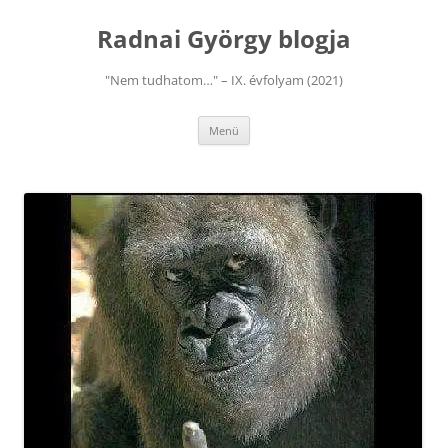
Kilépés
a
Radnai György blogja
tartalomba
"Nem tudhatom…" – IX. évfolyam (2021)
Menü