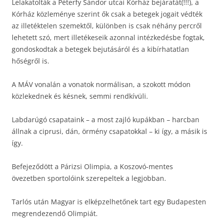
Lelakatolták a Péterfy Sándor utcai Kórház bejáratát(!!!), a
Kórház közleménye szerint ők csak a betegek jogait védték
az illetéktelen szemektől, különben is csak néhány percről
lehetett szó, mert illetékeseik azonnal intézkedésbe fogtak,
gondoskodtak a betegek bejutásáról és a kibírhatatlan
hőségről is.
A MÁV vonalán a vonatok normálisan, a szokott módon
közlekednek és késnek, semmi rendkívüli.
Labdarúgó csapataink – a most zajló kupákban – harcban
állnak a ciprusi, dán, örmény csapatokkal – ki így, a másik is
így.
Befejeződött a Párizsi Olimpia, a Koszovó-mentes
övezetben sportolóink szerepeltek a legjobban.
Tarlós után Magyar is elképzelhetőnek tart egy Budapesten
megrendezendő Olimpiát.