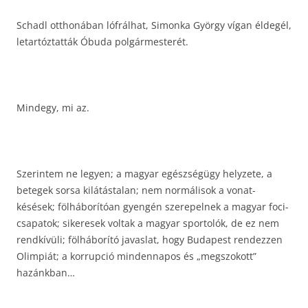
Schadl otthonában lófrálhat, Simonka György vígan éldegél,
letartóztatták Óbuda polgármesterét.
Mindegy, mi az.
Szerintem ne legyen; a magyar egészségügy helyzete, a
betegek sorsa kilátástalan; nem normálisok a vonat-
késések; fölháborítóan gyengén szerepelnek a magyar foci-
csapatok; sikeresek voltak a magyar sportolók, de ez nem
rendkívüli; fölháborító javaslat, hogy Budapest rendezzen
Olimpiát; a korrupció mindennapos és „megszokott”
hazánkban…