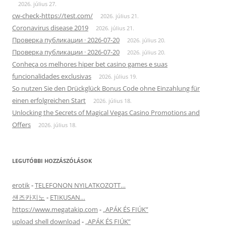
2026. július 27.
cw-check-https://test.com/
2026. július 21.
Coronavirus disease 2019
2026. július 21.
Проверка публикации · 2026-07-20
2026. július 20.
Проверка публикации · 2026-07-20
2026. július 20.
Conheça os melhores hiper bet casino games e suas
funcionalidades exclusivas
2026. július 19.
So nutzen Sie den Drückglück Bonus Code ohne Einzahlung für
einen erfolgreichen Start
2026. július 18.
Unlocking the Secrets of Magical Vegas Casino Promotions and
Offers
2026. július 18.
LEGUTÓBBI HOZZÁSZÓLÁSOK
erotik
-
TELEFONON NYILATKOZOTT…
샌즈카지노
-
ETIKUSAN…
https://www.megatakip.com
-
„APÁK ÉS FIÚK”
upload shell download
-
„APÁK ÉS FIÚK”