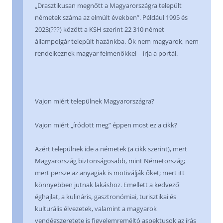
„Drasztikusan megnőtt a Magyarországra települt
németek száma az elmúlt években”. Például 1995 és
2023(???) között a KSH szerint 22 310 német
állampolgár települt hazánkba. Ők nem magyarok, nem
rendelkeznek magyar felmenőkkel – írja a portál.
Vajon miért települnek Magyarországra?
Vajon miért „íródott meg” éppen most ez a cikk?
Azért települnek ide a németek (a cikk szerint), mert
Magyarország biztonságosabb, mint Németország;
mert persze az anyagiak is motiválják őket; mert itt
könnyebben jutnak lakáshoz. Emellett a kedvező
éghajlat, a kulináris, gasztronómiai, turisztikai és
kulturális élvezetek, valamint a magyarok
vendégszeretete is figyelemreméltó aspektusok az írás