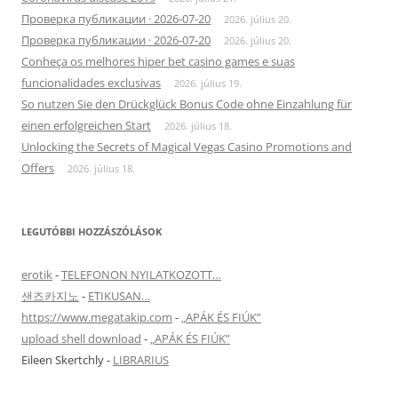
Проверка публикации · 2026-07-20
2026. július 20.
Проверка публикации · 2026-07-20
2026. július 20.
Conheça os melhores hiper bet casino games e suas
funcionalidades exclusivas
2026. július 19.
So nutzen Sie den Drückglück Bonus Code ohne Einzahlung für
einen erfolgreichen Start
2026. július 18.
Unlocking the Secrets of Magical Vegas Casino Promotions and
Offers
2026. július 18.
LEGUTÓBBI HOZZÁSZÓLÁSOK
erotik
-
TELEFONON NYILATKOZOTT…
샌즈카지노
-
ETIKUSAN…
https://www.megatakip.com
-
„APÁK ÉS FIÚK”
upload shell download
-
„APÁK ÉS FIÚK”
Eileen Skertchly
-
LIBRARIUS