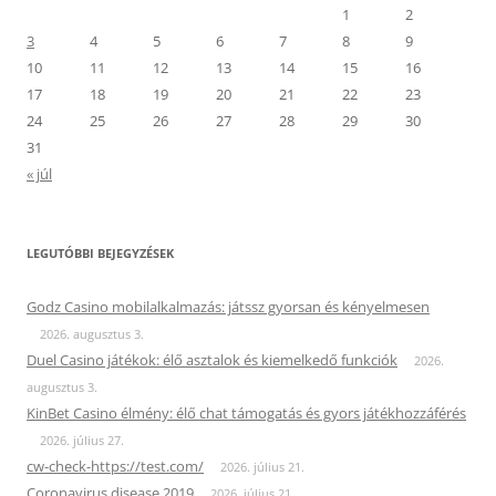
1
2
3
4
5
6
7
8
9
10
11
12
13
14
15
16
17
18
19
20
21
22
23
24
25
26
27
28
29
30
31
« júl
LEGUTÓBBI BEJEGYZÉSEK
Godz Casino mobilalkalmazás: játssz gyorsan és kényelmesen
2026. augusztus 3.
Duel Casino játékok: élő asztalok és kiemelkedő funkciók
2026.
augusztus 3.
KinBet Casino élmény: élő chat támogatás és gyors játékhozzáférés
2026. július 27.
cw-check-https://test.com/
2026. július 21.
Coronavirus disease 2019
2026. július 21.