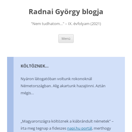
Kilépés
a
Radnai György blogja
tartalomba
"Nem tudhatom…" – IX. évfolyam (2021)
Menü
KÖLTÖZNEK…
Nyáron látogatóban voltunk rokonoknál
Németországban. Alig akartunk hazajönni. Aztán
mégis…
„Magyarországra költöznek a kiábrándult németek” –
írta meg tegnap a fideszes
napi.hu portál
, merthogy