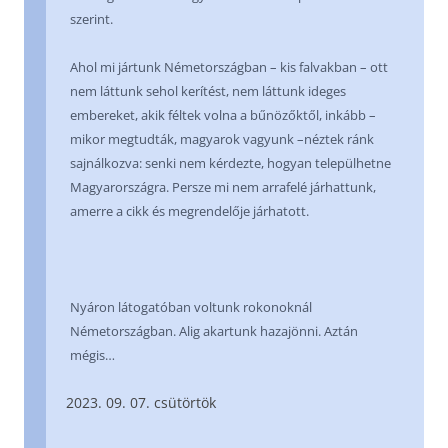
szerint.
Ahol mi jártunk Németországban – kis falvakban – ott
nem láttunk sehol kerítést, nem láttunk ideges
embereket, akik féltek volna a bűnözőktől, inkább –
mikor megtudták, magyarok vagyunk –néztek ránk
sajnálkozva: senki nem kérdezte, hogyan települhetne
Magyarországra. Persze mi nem arrafelé járhattunk,
amerre a cikk és megrendelője járhatott.
Nyáron látogatóban voltunk rokonoknál
Németországban. Alig akartunk hazajönni. Aztán
mégis…
09. 07. csütörtök