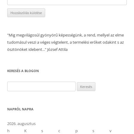
"Mig megvilágosúl gyönyörű képességünk, a rend, mellyel az elme
tudomásul veszi a véges végtelent, a termelési erőket odakint s az
ösztönöket idebent..." József Attila
KERESÉS A BLOGON
Keresés:
NAPRÓL NAPRA
2026. augusztus
h
K
s
c
p
s
v