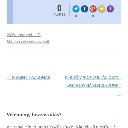
0
FL
Made with
FLARES
0
0
0
--
2023. szeptember 7.
Minden vélemény számít!
Bejegyzés
←
MEGINT HAZUDNAK
KÉRDŐÍV (KONZULTÁCIÓS)?! –
navigáció
„NEHOGYMÁ’RENDEZZÜNK!”
→
Vélemény, hozzászólás?
Az e-mail címet nem tesszük közzé.
A kötelező mezőket
*