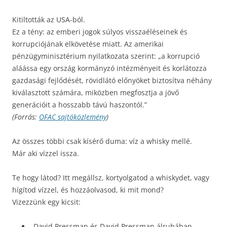
Kitiltották az USA-ból.
Ez a tény: az emberi jogok súlyos visszaéléseinek és
korrupciójának elkövetése miatt. Az amerikai
pénzügyminisztérium nyilatkozata szerint: „a korrupció
aláássa egy ország kormányzó intézményeit és korlátozza
gazdasági fejlődését, rövidlátó előnyöket biztosítva néhány
kiválasztott számára, miközben megfosztja a jövő
generációit a hosszabb távú haszontól.”
(Forrás:
OFAC sajtóközlemény
)
Az összes többi csak kísérő duma: víz a whisky mellé.
Már aki vízzel issza.
Te hogy látod? Itt megállsz, kortyolgatod a whiskydet, vagy
hígítod vízzel, és hozzáolvasod, ki mit mond?
Vizezzünk egy kicsit:
„David Pressman és David Pressman álruhában