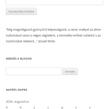
"Mig megvilágosúl gyönyörű képességünk, a rend, mellyel az elme
tudomásul veszi a véges végtelent, a termelési erőket odakint s az
ösztönöket idebent..." József Attila
KERESÉS A BLOGON
Keresés:
NAPRÓL NAPRA
2026. augusztus
h
K
s
c
p
s
v