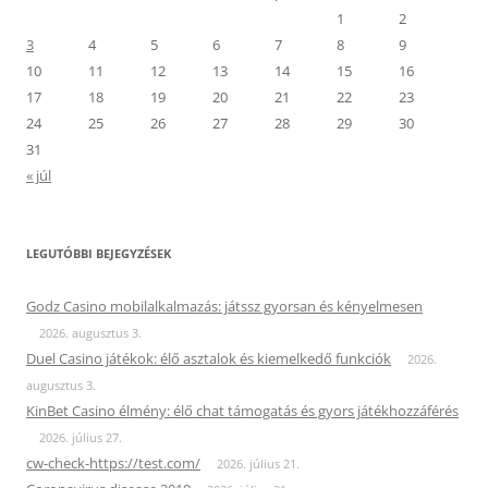
1
2
3
4
5
6
7
8
9
10
11
12
13
14
15
16
17
18
19
20
21
22
23
24
25
26
27
28
29
30
31
« júl
LEGUTÓBBI BEJEGYZÉSEK
Godz Casino mobilalkalmazás: játssz gyorsan és kényelmesen
2026. augusztus 3.
Duel Casino játékok: élő asztalok és kiemelkedő funkciók
2026.
augusztus 3.
KinBet Casino élmény: élő chat támogatás és gyors játékhozzáférés
2026. július 27.
cw-check-https://test.com/
2026. július 21.