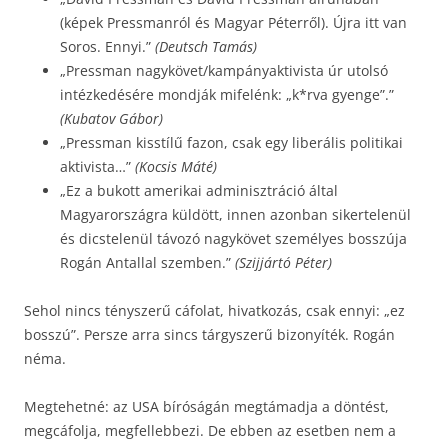
(képek Pressmanról és Magyar Péterről). Újra itt van
Soros. Ennyi.”
(Deutsch Tamás)
„Pressman nagykövet/kampányaktivista úr utolsó
intézkedésére mondják mifelénk: „k*rva gyenge”.”
(Kubatov Gábor)
„Pressman kisstílű fazon, csak egy liberális politikai
aktivista…”
(Kocsis Máté)
„Ez a bukott amerikai adminisztráció által
Magyarországra küldött, innen azonban sikertelenül
és dicstelenül távozó nagykövet személyes bosszúja
Rogán Antallal szemben.”
(Szijjártó Péter)
Sehol nincs tényszerű cáfolat, hivatkozás, csak ennyi: „ez
bosszú”. Persze arra sincs tárgyszerű bizonyíték. Rogán
néma.
Megtehetné: az USA bíróságán megtámadja a döntést,
megcáfolja, megfellebbezi. De ebben az esetben nem a