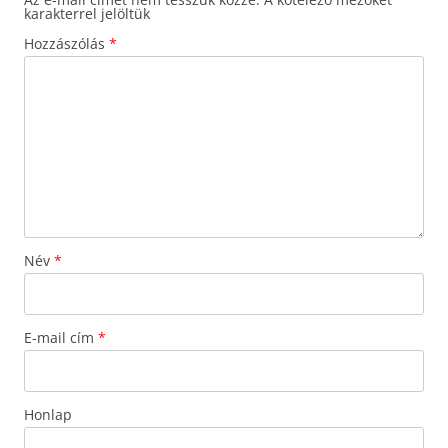
karakterrel jelöltük
Hozzászólás
*
Név
*
E-mail cím
*
Honlap