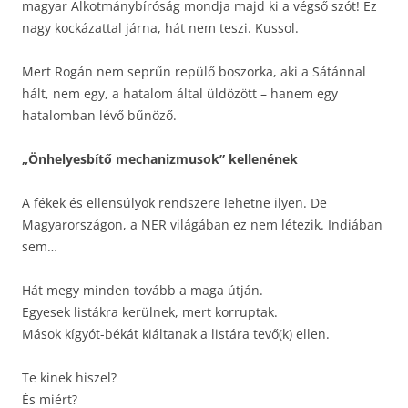
magyar Alkotmánybíróság mondja majd ki a végső szót! Ez
nagy kockázattal járna, hát nem teszi. Kussol.
Mert Rogán nem seprűn repülő boszorka, aki a Sátánnal
hált, nem egy, a hatalom által üldözött – hanem egy
hatalomban lévő bűnöző.
„Önhelyesbítő mechanizmusok” kellenének
A fékek és ellensúlyok rendszere lehetne ilyen. De
Magyarországon, a NER világában ez nem létezik. Indiában
sem…
Hát megy minden tovább a maga útján.
Egyesek listákra kerülnek, mert korruptak.
Mások kígyót-békát kiáltanak a listára tevő(k) ellen.
Te kinek hiszel?
És miért?