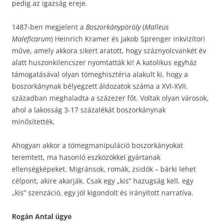
pedig az igazság ereje.
1487-ben megjelent a
Boszorkánypöröly
(
Malleus
Maleficarum
) Heinrich Kramer és Jakob Sprenger inkvizítori
műve, amely akkora sikert aratott, hogy száznyolcvankét év
alatt huszonkilencszer nyomtatták ki! A katolikus egyház
támogatásával olyan tömeghisztéria alakult ki, hogy a
boszorkánynak bélyegzett áldozatok száma a XVI-XVII.
században meghaladta a százezer főt. Voltak olyan városok,
ahol a lakosság 3-17 százalékát boszorkánynak
minősítették.
Ahogyan akkor a tömegmanipuláció boszorkányokat
teremtett, ma hasonló eszközökkel gyártanak
ellenségképeket. Migránsok, romák, zsidók – bárki lehet
célpont, akire akarják. Csak egy „kis” hazugság kell, egy
„kis” szenzáció, egy jól kigondolt és irányított narratíva.
Rogán Antal ügye