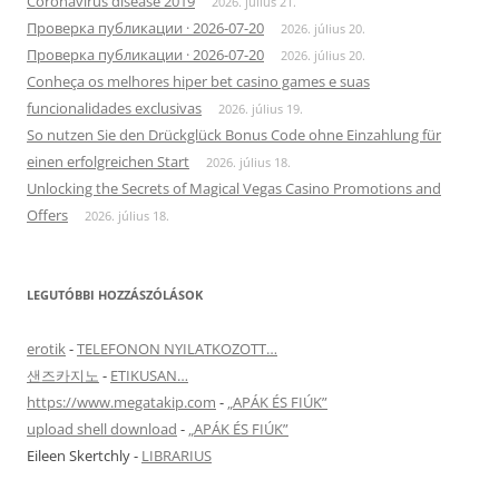
Coronavirus disease 2019
2026. július 21.
Проверка публикации · 2026-07-20
2026. július 20.
Проверка публикации · 2026-07-20
2026. július 20.
Conheça os melhores hiper bet casino games e suas
funcionalidades exclusivas
2026. július 19.
So nutzen Sie den Drückglück Bonus Code ohne Einzahlung für
einen erfolgreichen Start
2026. július 18.
Unlocking the Secrets of Magical Vegas Casino Promotions and
Offers
2026. július 18.
LEGUTÓBBI HOZZÁSZÓLÁSOK
erotik
-
TELEFONON NYILATKOZOTT…
샌즈카지노
-
ETIKUSAN…
https://www.megatakip.com
-
„APÁK ÉS FIÚK”
upload shell download
-
„APÁK ÉS FIÚK”
Eileen Skertchly
-
LIBRARIUS