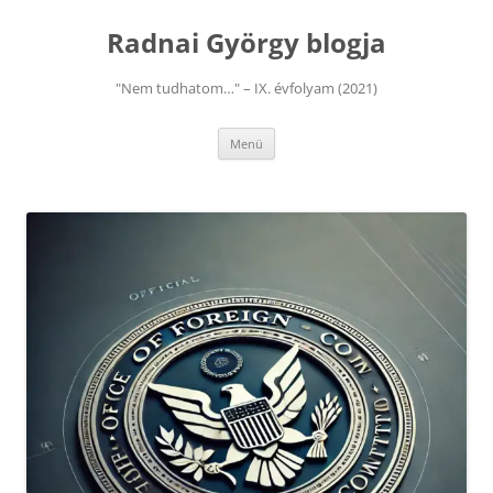
Kilépés
a
Radnai György blogja
tartalomba
"Nem tudhatom…" – IX. évfolyam (2021)
Menü