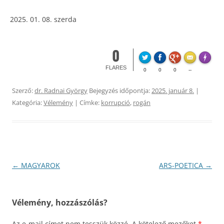
01. 08. szerda
0
Made wi
FLARES
0
0
0
--
Szerző:
dr. Radnai György
Bejegyzés időpontja:
2025. január 8.
|
Kategória:
Vélemény
| Címke:
korrupció
,
rogán
Bejegyzés
←
MAGYAROK
ARS-POETICA
→
navigáció
Vélemény, hozzászólás?
Az e-mail címet nem tesszük közzé.
A kötelező mezőket
*