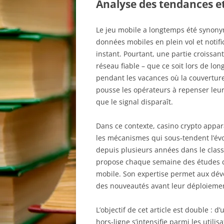
Analyse des tendances e
Le jeu mobile a longtemps été synony
données mobiles en plein vol et notifi
instant. Pourtant, une partie croissa
réseau fiable – que ce soit lors de lon
pendant les vacances où la couverture
pousse les opérateurs à repenser leurs
que le signal disparaît.
Dans ce contexte, casino crypto appar
les mécanismes qui sous‑tendent l’évo
depuis plusieurs années dans le class
propose chaque semaine des études d
mobile. Son expertise permet aux dév
des nouveautés avant leur déploiemen
L’objectif de cet article est double 
hors‑ligne s’intensifie parmi les util