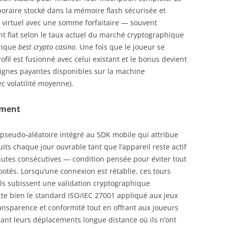
poraire stocké dans la mémoire flash sécurisée et
 virtuel avec une somme forfaitaire — souvent
nt fiat selon le taux actuel du marché cryptographique
rique
best crypto casino
. Une fois que le joueur se
ofil est fusionné avec celui existant et le bonus devient
 lignes payantes disponibles sur la machine
c volatilité moyenne).
ement
pseudo‑aléatoire intégré au SDK mobile qui attribue
uits chaque jour ouvrable tant que l’appareil reste actif
nutes consécutives — condition pensée pour éviter tout
tés. Lorsqu’une connexion est rétablie, ces tours
ils subissent une validation cryptographique
cte bien le standard ISO/IEC 27001 appliqué aux jeux
nsparence et conformité tout en offrant aux joueurs
ant leurs déplacements longue distance où ils n’ont