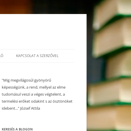
LÓ
KAPCSOLAT A SZERZŐVEL
"Mig megvilágosúl gyönyörű
képességünk, a rend, mellyel az elme
tudomásul veszi a véges végtelent, a
termelési erőket odakint s az ösztönöket
idebent..." József Attila
KERESÉS A BLOGON