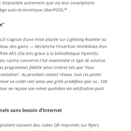
t disponible autrement que via leur smartphone
iège auto-économique UberPOOL™️ .
e”
’il s’agisse d’une mise placée sur
Lightning Roulette
ou
leau des gains — déclenche l’insertion immédiate d’un
ffrée AES‑256 bits grâce à la bibliothèque OpenSSL
l du casino concerné.
C’est exactement ce type de solution
es programmes fidélité selon critères tels que “taux
ronisation”. Au prochain contact réseau, tous ces points
nt en crédit réel selon une grille prédéfinie (par ex., 100
ateur ne reçoive son relevé quotidien via notification push
els sans besoin d’Internet
ploitent souvent des codes QR imprimés sur flyers