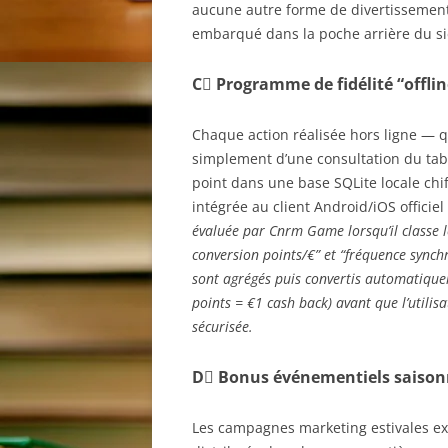
aucune autre forme de divertissemen
embarqué dans la poche arrière du s
C️⃣ Programme de fidélité “offlin
Chaque action réalisée hors ligne — qu
simplement d’une consultation du tab
point dans une base SQLite locale chi
intégrée au client Android/iOS officie
évaluée par Cnrm Game lorsqu’il classe l
conversion points/€” et “fréquence synch
sont agrégés puis convertis automatiqueme
points = €1 cash back) avant que l’utilis
sécurisée.
D️⃣ Bonus événementiels saisonn
Les campagnes marketing estivales ex