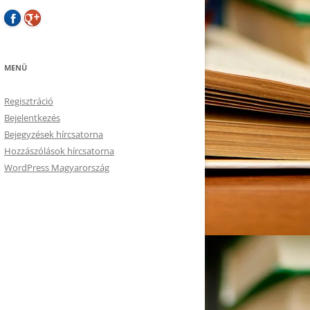
MENÜ
Regisztráció
Bejelentkezés
Bejegyzések hírcsatorna
Hozzászólások hírcsatorna
WordPress Magyarország