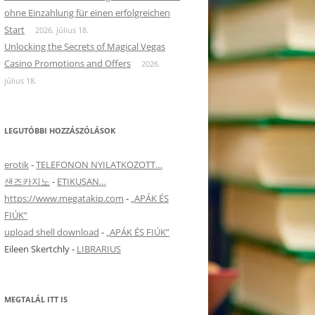
ohne Einzahlung für einen erfolgreichen
Start
2026. július 18.
Unlocking the Secrets of Magical Vegas
Casino Promotions and Offers
2026.
július 18.
LEGUTÓBBI HOZZÁSZÓLÁSOK
erotik
-
TELEFONON NYILATKOZOTT…
샌즈카지노
-
ETIKUSAN…
https://www.megatakip.com
-
„APÁK ÉS
FIÚK”
upload shell download
-
„APÁK ÉS FIÚK”
Eileen Skertchly
-
LIBRARIUS
MEGTALÁL ITT IS