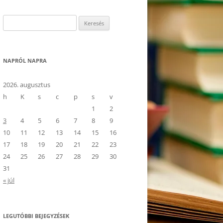
Keresés:
NAPRÓL NAPRA
2026. augusztus
h
K
s
c
p
s
v
1
2
3
4
5
6
7
8
9
10
11
12
13
14
15
16
17
18
19
20
21
22
23
24
25
26
27
28
29
30
31
« júl
LEGUTÓBBI BEJEGYZÉSEK