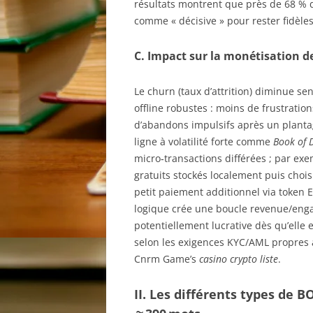
résultats montrent que près de 68 % d
comme « décisive » pour rester fidèl
C. Impact sur la monétisation d
Le churn (taux d’attrition) diminue 
offline robustes : moins de frustratio
d’abandons impulsifs après un plant
ligne à volatilité forte comme
Book of 
micro‑transactions différées ; par ex
gratuits stockés localement puis chois
petit paiement additionnel via token E
logique crée une boucle revenue/enga
potentiellement lucrative dès qu’elle 
selon les exigences KYC/AML propres 
Cnrm Game’s
casino crypto liste
.
II. Les différents types de