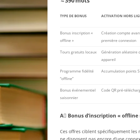
≈ 390 mots
TYPE DE BONUS
ACTIVATION HORS LIG
Bonus inscription «
Création compte avan
offline »
première connexion
Tours gratuits locaux
Génération aléatoire 
appareil
Programme fidélité
Accumulation points S
“offline”
Bonus événementiel
Code QR pré‑téléchar
saisonnier
A️⃣ Bonus d’inscription « offline
Ces offres ciblent spécifiquement les
ne disposent pas encore d’une connexi