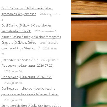
Godz Casino mobilalkalmazás: játssz
gyorsan és kényelmesen
2026. augusztus
3.
Duel Casino játékok: élő asztalok és
kiemelkedő funkciók
2026. augusztus 3.
KinBet Casino élmény: élő chat támogatás
és gyors játékhozzáférés
2026. július 27.
cw-check-https://test.com/
2026. július
21.
Coronavirus disease 2019
2026. július 21.
Проверка публикации · 2026-07-20
2026. július 20.
Проверка публикации · 2026-07-20
2026. július 20.
Conheça os melhores hiper bet casino
games e suas funcionalidades exclusivas
2026. július 19.
So nutzen Sie den Drückglück Bonus Code