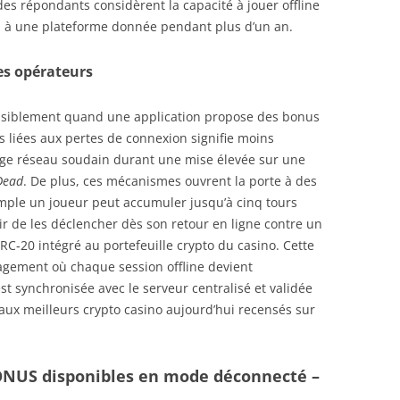
es répondants considèrent la capacité à jouer offline
es à une plateforme donnée pendant plus d’un an.
es opérateurs
sensiblement quand une application propose des bonus
ns liées aux pertes de connexion signifie moins
age réseau soudain durant une mise élevée sur une
Dead
. De plus, ces mécanismes ouvrent la porte à des
emple un joueur peut accumuler jusqu’à cinq tours
ir de les déclencher dès son retour en ligne contre un
RC‑20 intégré au portefeuille crypto du casino. Cette
gement où chaque session offline devient
est synchronisée avec le serveur centralisé et validée
aux meilleurs crypto casino aujourd’hui recensés sur
 BONUS disponibles en mode déconnecté –