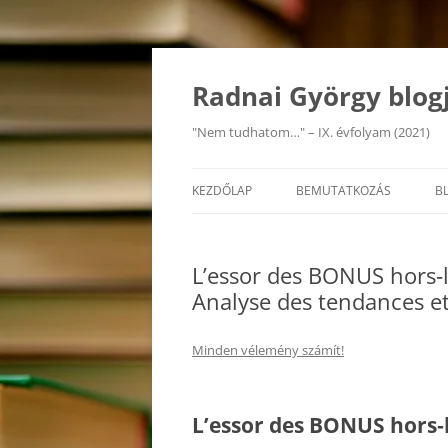
Kilépés
a
tartalomba
Radnai György blog
"Nem tudhatom…" – IX. évfolyam (2021)
KEZDŐLAP
BEMUTATKOZÁS
B
L’essor des BONUS hors‑l
Analyse des tendances et
Minden vélemény számít!
L’essor des BONUS hors‑l