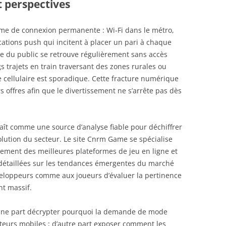
t perspectives
me de connexion permanente : Wi‑Fi dans le métro,
cations push qui incitent à placer un pari à chaque
nte du public se retrouve régulièrement sans accès
gs trajets en train traversant des zones rurales ou
 cellulaire est sporadique. Cette fracture numérique
 offres afin que le divertissement ne s’arrête pas dès
aît comme une source d’analyse fiable pour déchiffrer
lution du secteur. Le site Cnrm Game se spécialise
ement des meilleures plateformes de jeu en ligne et
étaillées sur les tendances émergentes du marché
eloppeurs comme aux joueurs d’évaluer la pertinence
t massif.
: d’une part décrypter pourquoi la demande de mode
isateurs mobiles ; d’autre part exposer comment les