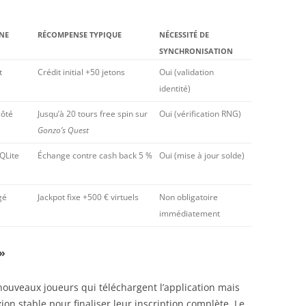
NE
RÉCOMPENSE TYPIQUE
NÉCESSITÉ DE
SYNCHRONISATION
t
Crédit initial +50 jetons
Oui (validation
identité)
côté
Jusqu’à 20 tours free spin sur
Oui (vérification RNG)
Gonzo’s Quest
QLite
Échange contre cash back 5 %
Oui (mise à jour solde)
gé
Jackpot fixe +500 € virtuels
Non obligatoire
immédiatement
 »
 nouveaux joueurs qui téléchargent l’application mais
on stable pour finaliser leur inscription complète. Le