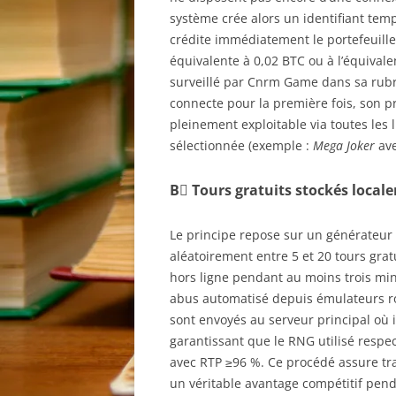
système crée alors un identifiant tem
crédite immédiatement le portefeuille
équivalente à 0,02 BTC ou à l’équivale
surveillé par Cnrm Game dans sa rub
connecte pour la première fois, son pr
pleinement exploitable via toutes les
sélectionnée (exemple :
Mega Joker
ave
B️⃣ Tours gratuits stockés local
Le principe repose sur un générateur 
aléatoirement entre 5 et 20 tours grat
hors ligne pendant au moins trois mi
abus automatisé depuis émulateurs roo
sont envoyés au serveur principal où 
garantissant que le RNG utilisé respe
avec RTP ≥96 %. Ce procédé assure tra
un véritable avantage compétitif pend