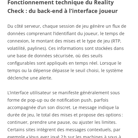
Fonctionnement technique du Reality
Check : du back‑end à l’interface joueur
Du côté serveur, chaque session de jeu génère un flux de
données comprenant l’identifiant du joueur, le temps de
connexion, le montant des mises et le type de jeu (RTP,
volatilité, paylines). Ces informations sont stockées dans
une base de données sécurisée, où des seuils
configurables sont appliqués en temps réel. Lorsque le
temps ou la dépense dépasse le seuil choisi, le système
déclenche une alerte.
L’interface utilisateur se manifeste généralement sous
forme de pop‑up ou de notification push, parfois
accompagnée d’un son discret. Le message indique la
durée de jeu, le total des mises et propose des options :
continuer, prendre une pause, ou ajuster les limites.
Certains sites intègrent des messages contextuels, par
exemple « Vous avez joué 2 h sur les machines à sous à