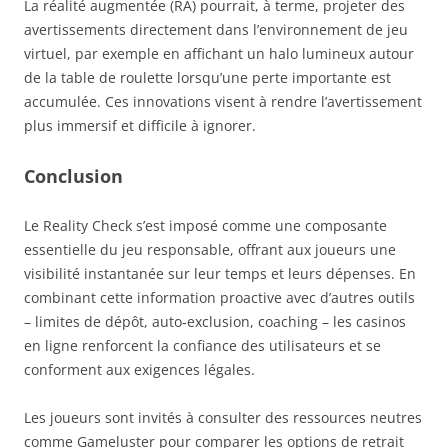
La réalité augmentée (RA) pourrait, à terme, projeter des
avertissements directement dans l’environnement de jeu
virtuel, par exemple en affichant un halo lumineux autour
de la table de roulette lorsqu’une perte importante est
accumulée. Ces innovations visent à rendre l’avertissement
plus immersif et difficile à ignorer.
Conclusion
Le Reality Check s’est imposé comme une composante
essentielle du jeu responsable, offrant aux joueurs une
visibilité instantanée sur leur temps et leurs dépenses. En
combinant cette information proactive avec d’autres outils
– limites de dépôt, auto‑exclusion, coaching – les casinos
en ligne renforcent la confiance des utilisateurs et se
conforment aux exigences légales.
Les joueurs sont invités à consulter des ressources neutres
comme Gameluster pour comparer les options de retrait