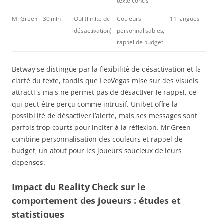
texte concis
Mr Green
30 min
Oui (limite de
Couleurs
11 langues
désactivation)
personnalisables,
rappel de budget
Betway se distingue par la flexibilité de désactivation et la
clarté du texte, tandis que LeoVegas mise sur des visuels
attractifs mais ne permet pas de désactiver le rappel, ce
qui peut être perçu comme intrusif. Unibet offre la
possibilité de désactiver l’alerte, mais ses messages sont
parfois trop courts pour inciter à la réflexion. Mr Green
combine personnalisation des couleurs et rappel de
budget, un atout pour les joueurs soucieux de leurs
dépenses.
Impact du Reality Check sur le
comportement des joueurs : études et
statistiques