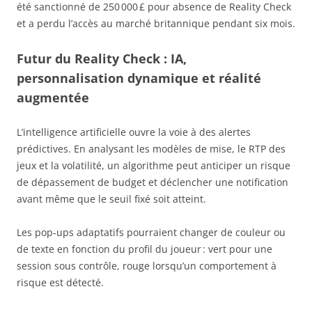
été sanctionné de 250 000 £ pour absence de Reality Check
et a perdu l’accès au marché britannique pendant six mois.
Futur du Reality Check : IA,
personnalisation dynamique et réalité
augmentée
L’intelligence artificielle ouvre la voie à des alertes
prédictives. En analysant les modèles de mise, le RTP des
jeux et la volatilité, un algorithme peut anticiper un risque
de dépassement de budget et déclencher une notification
avant même que le seuil fixé soit atteint.
Les pop‑ups adaptatifs pourraient changer de couleur ou
de texte en fonction du profil du joueur : vert pour une
session sous contrôle, rouge lorsqu’un comportement à
risque est détecté.