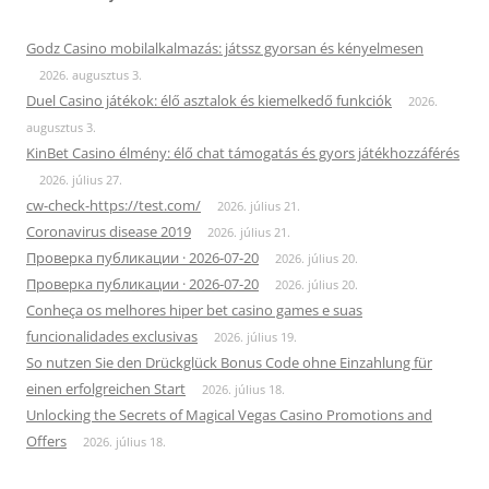
Godz Casino mobilalkalmazás: játssz gyorsan és kényelmesen
2026. augusztus 3.
Duel Casino játékok: élő asztalok és kiemelkedő funkciók
2026.
augusztus 3.
KinBet Casino élmény: élő chat támogatás és gyors játékhozzáférés
2026. július 27.
cw-check-https://test.com/
2026. július 21.
Coronavirus disease 2019
2026. július 21.
Проверка публикации · 2026-07-20
2026. július 20.
Проверка публикации · 2026-07-20
2026. július 20.
Conheça os melhores hiper bet casino games e suas
funcionalidades exclusivas
2026. július 19.
So nutzen Sie den Drückglück Bonus Code ohne Einzahlung für
einen erfolgreichen Start
2026. július 18.
Unlocking the Secrets of Magical Vegas Casino Promotions and
Offers
2026. július 18.