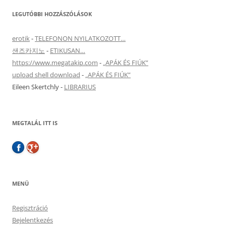
LEGUTÓBBI HOZZÁSZÓLÁSOK
erotik
-
TELEFONON NYILATKOZOTT…
샌즈카지노
-
ETIKUSAN…
https://www.megatakip.com
-
„APÁK ÉS FIÚK”
upload shell download
-
„APÁK ÉS FIÚK”
Eileen Skertchly
-
LIBRARIUS
MEGTALÁL ITT IS
MENÜ
Regisztráció
Bejelentkezés