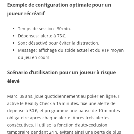
Exemple de configuration optimale pour un
joueur récréatif
Temps de session : 30 min.
Dépenses : alerte à 75 €.
Son : désactivé pour éviter la distraction.
Message : affichage du solde actuel et du RTP moyen
du jeu en cours.
Scénario d’utilisation pour un joueur à risque
élevé
Marc, 38 ans, joue quotidiennement au poker en ligne. Il
active le Reality Check à 15 minutes, fixe une alerte de
dépense à 50 €, et programme une pause de 10 minutes
obligatoire après chaque alerte. Après trois alertes
consécutives, il utilise la fonction d’auto‑exclusion
temporaire pendant 24 h, évitant ainsi une perte de plus