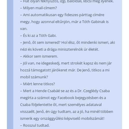
– Hát olyan féknyúzós, izgi, baloldali, libcsi meg ilyenek.
– Milyen mail-címem?
– Ami automatikusan egy fideszes párttag címére
megy, hogy azonnal eltűnjön, már a Tóth Gabinak is
van.
– És ki az a Tóth Gabi.
– Jenő, őt sem ismered? Hol élsz, őt mindenki ismeri, aki
nézi és követi a drága miniszterelnök úr életét.
– Akkor sem ismerem.
– Jól van, ne idegeskedj, mert strokét kapsz és nem jár
hozzá támogatott járókeret már. De Jenő, titkos a mi
mobil számunk?
– Miért lenne titkos?
– Mert a Hende Csabáé se az és a Dr. Czeglédy Csaba
megírta a számot egy Facebook bejegyzésben és a
Csaba följelentette őt, mert személyes adataival
visszaélt, Jenő, én úgy tudtam, az a jó, ha minél többen
ismerik egy országgyűlési képviselő mobilszámát!
– Rosszul tudtad.