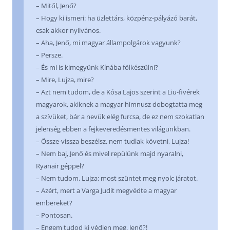
– Mitől, Jenő?
– Hogy ki ismeri: ha üzlettárs, közpénz-pályázó barát,
csak akkor nyilvános.
– Aha, Jenő, mi magyar állampolgárok vagyunk?
– Persze.
– És mi is kimegyünk Kínába fölkészülni?
– Mire, Lujza, mire?
– Azt nem tudom, de a Kósa Lajos szerint a Liu-fivérek
magyarok, akiknek a magyar himnusz dobogtatta meg
a szívüket, bár a nevük elég furcsa, de ez nem szokatlan
jelenség ebben a fejkeveredésmentes világunkban.
– Össze-vissza beszélsz, nem tudlak követni, Lujza!
– Nem baj, Jenő és mivel repülünk majd nyaralni,
Ryanair géppel?
– Nem tudom, Lujza: most szüntet meg nyolc járatot.
– Azért, mert a Varga Judit megvédte a magyar
embereket?
– Pontosan.
– Engem tudod ki védjen meg, Jenő?!