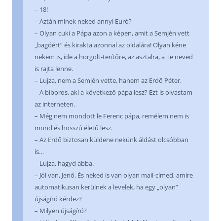
– 18!
– Aztán minek neked annyi Euró?
– Olyan cuki a Pápa azon a képen, amit a Semjén vett
„bagóért” és kirakta azonnal az oldalára! Olyan kéne
nekem is, ide a horgolt-terítőre, az asztalra, a Te neved
is rajta lenne.
– Lujza, nem a Semjén vette, hanem az Erdő Péter.
– A bíboros, aki a következő pápa lesz? Ezt is olvastam
az interneten.
– Még nem mondott le Ferenc pápa, remélem nem is
mond és hosszú életű lesz.
– Az Erdő biztosan küldene nekünk áldást olcsóbban
is…
– Lujza, hagyd abba.
– Jól van, Jenő. És neked is van olyan mail-címed, amire
automatikusan kerülnek a levelek, ha egy „olyan”
újságíró kérdez?
– Milyen újságíró?