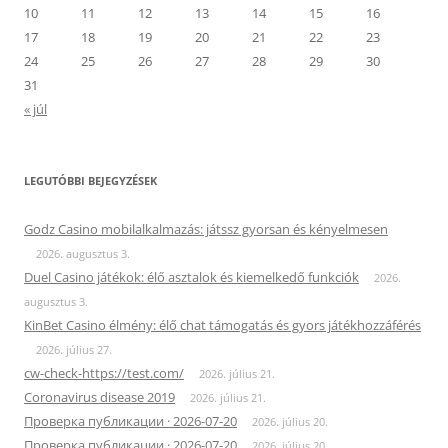
10
11
12
13
14
15
16
17
18
19
20
21
22
23
24
25
26
27
28
29
30
31
« júl
LEGUTÓBBI BEJEGYZÉSEK
Godz Casino mobilalkalmazás: játssz gyorsan és kényelmesen
2026. augusztus 3.
Duel Casino játékok: élő asztalok és kiemelkedő funkciók
2026.
augusztus 3.
KinBet Casino élmény: élő chat támogatás és gyors játékhozzáférés
2026. július 27.
cw-check-https://test.com/
2026. július 21.
Coronavirus disease 2019
2026. július 21.
Проверка публикации · 2026-07-20
2026. július 20.
Проверка публикации · 2026-07-20
2026. július 20.