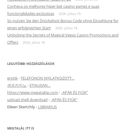
Conheça os melhores hiper bet casino games e suas
funcionalidades exclusivas
2026. július 19.
So nutzen Sie den Drückglück Bonus Code ohne Einzahlung für
einen erfolgreichen Start
2026. július 18.
Unlocking the Secrets of Magical Vegas Casino Promotions and
Offers
2026. július 18.
LEGUTÓBBI HOZZÁSZÓLÁSOK
erotik
-
TELEFONON NYILATKOZOTT…
샌즈카지노
-
ETIKUSAN…
https://www.megatakip.com
-
„APÁK ÉS FIÚK”
upload shell download
-
„APÁK ÉS FIÚK”
Eileen Skertchly
-
LIBRARIUS
MEGTALÁL ITT IS