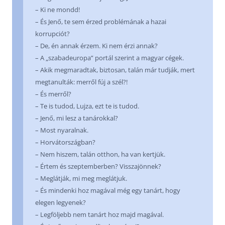
– Ki ne mondd!
– És Jenő, te sem érzed problémának a hazai
korrupciót?
– De, én annak érzem. Ki nem érzi annak?
– A „szabadeuropa” portál szerint a magyar cégek.
– Akik megmaradtak, biztosan, talán már tudják, mert
megtanulták: merről fúj a szél?!
– És merről?
– Te is tudod, Lujza, ezt te is tudod.
– Jenő, mi lesz a tanárokkal?
– Most nyaralnak.
– Horvátországban?
– Nem hiszem, talán otthon, ha van kertjük.
– Értem és szeptemberben? Visszajönnek?
– Meglátják, mi meg meglátjuk.
– És mindenki hoz magával még egy tanárt, hogy
elegen legyenek?
– Legföljebb nem tanárt hoz majd magával.