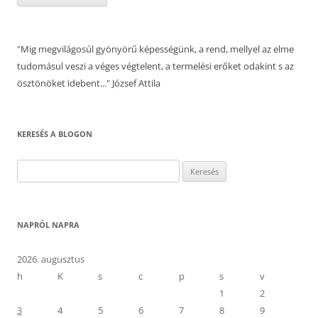
"Mig megvilágosúl gyönyörű képességünk, a rend, mellyel az elme
tudomásul veszi a véges végtelent, a termelési erőket odakint s az
ösztönöket idebent..." József Attila
KERESÉS A BLOGON
Keresés:
NAPRÓL NAPRA
2026. augusztus
h
K
s
c
p
s
v
1
2
3
4
5
6
7
8
9