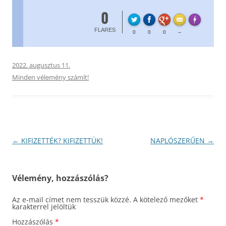
0
FL
Made with
FLARES
0
0
0
--
2022. augusztus 11.
Minden vélemény számít!
Bejegyzés
←
KIFIZETTÉK? KIFIZETTÜK!
NAPLÓSZERŰEN
→
navigáció
Vélemény, hozzászólás?
Az e-mail címet nem tesszük közzé.
A kötelező mezőket
*
karakterrel jelöltük
Hozzászólás
*