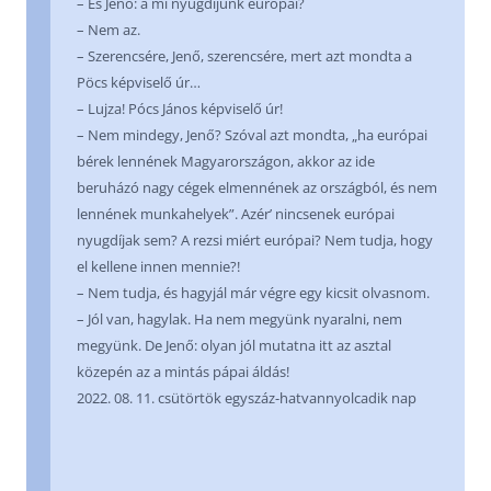
– És Jenő: a mi nyugdíjunk európai?
– Nem az.
– Szerencsére, Jenő, szerencsére, mert azt mondta a
Pöcs képviselő úr…
– Lujza! Pócs János képviselő úr!
– Nem mindegy, Jenő? Szóval azt mondta, „ha európai
bérek lennének Magyarországon, akkor az ide
beruházó nagy cégek elmennének az országból, és nem
lennének munkahelyek”. Azér’ nincsenek európai
nyugdíjak sem? A rezsi miért európai? Nem tudja, hogy
el kellene innen mennie?!
– Nem tudja, és hagyjál már végre egy kicsit olvasnom.
– Jól van, hagylak. Ha nem megyünk nyaralni, nem
megyünk. De Jenő: olyan jól mutatna itt az asztal
közepén az a mintás pápai áldás!
2022. 08. 11. csütörtök egyszáz-hatvannyolcadik nap