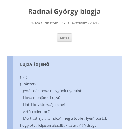
Kilépés
a
Radnai György blogja
tartalomba
"Nem tudhatom…" – IX. évfolyam (2021)
Menü
LUJZA ÉS JENŐ
(28.)
(utánzat)
– Jenő: idén hova megyünk nyaralni?
– Hova menjünk, Lujza?
– Hát: Horvátországba ne!
– Aztán miért ne?
– Mert azt írja a „zIndex” meg a többi „ilyen” portál,
hogy ott „Teljesen elszálltak az árak”! A drága