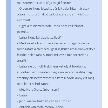
miniszterelnök úr ki bírja majd fizetni?
– Ő persze, hogy kitudja, bár ki tudja, hisz már csak
olyan motorcsónakot tudott szerezni, ami később
elromlott!
– Ugye a miniszterelnök úrnak nem kell felnőtt-
pelenka?
– Lujza, hogy kérdezhetsz ilyet?!
– Mert most olvasom az interneten: megszünteti a
támogatást a Nemzeti Egészségbiztosítási Alapkezelő a
felnőtt-pelenkára is, most mi lesz a miniszterelnök
úrral?!
– Lujza, ne bomolj! Neki nem kell olyat hordania,
különben sem szünteti meg, csak az árat szabta meg,
amennyiért beszerezhetik a kereskedők, annyiért meg
nem lehet sehol kapni!
– Még Horvátországban sem?!
– Lujza!
– Jenő, melyik fiókban van az Eurónk?
– Aprónk van csak, mennyi kéne?