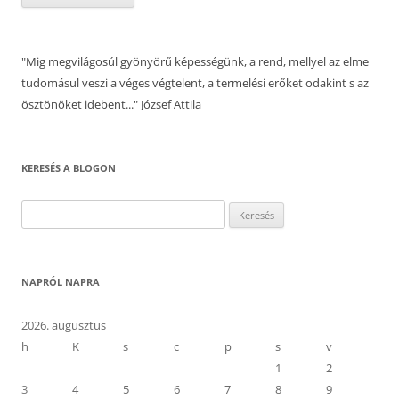
"Mig megvilágosúl gyönyörű képességünk, a rend, mellyel az elme
tudomásul veszi a véges végtelent, a termelési erőket odakint s az
ösztönöket idebent..." József Attila
KERESÉS A BLOGON
Keresés:
NAPRÓL NAPRA
2026. augusztus
h
K
s
c
p
s
v
1
2
3
4
5
6
7
8
9