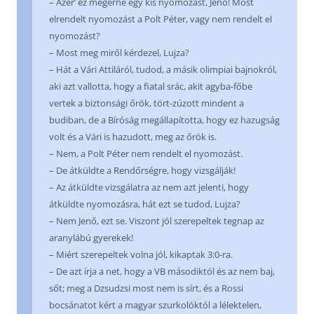
– Azér’ ez megérne egy kis nyomozást, Jenő! Most
elrendelt nyomozást a Polt Péter, vagy nem rendelt el
nyomozást?
– Most meg miről kérdezel, Lujza?
– Hát a Vári Attiláról, tudod, a másik olimpiai bajnokról,
aki azt vallotta, hogy a fiatal srác, akit agyba-főbe
vertek a biztonsági őrök, tört-zúzott mindent a
budiban, de a Bíróság megállapította, hogy ez hazugság
volt és a Vári is hazudott, meg az őrök is.
– Nem, a Polt Péter nem rendelt el nyomozást.
– De átküldte a Rendőrségre, hogy vizsgálják!
– Az átküldte vizsgálatra az nem azt jelenti, hogy
átküldte nyomozásra, hát ezt se tudod, Lujza?
– Nem Jenő, ezt se. Viszont jól szerepeltek tegnap az
aranylábú gyerekek!
– Miért szerepeltek volna jól, kikaptak 3:0-ra.
– De azt írja a net, hogy a VB másodiktól és az nem baj,
sőt; meg a Dzsudzsi most nem is sírt, és a Rossi
bocsánatot kért a magyar szurkolóktól a lélektelen,