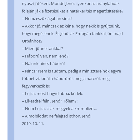
nyuszi játékért. Mondd Jenő: ilyenkor az aranylábúak
fölajánlják a fizetésüket a határkerítés megerősítésére?
– Nem, eszük ágában sincs!
– Akkor jó, már csak az kéne, hogy nekik is gyűjtsünk,
hogy megéljenek. És Jenő, az Erdogán tankkal jön majd
Orbánhoz?
– Miért jönne tankkal?
– Háború van, nem Jenő?!
– Nálunk nincs háború!
– Nincs? Nem is tudtam, pedig a miniszterelnök egyre
többet vizionál a háborúról, meg a harcról, meg
fegyverkezik is!
– Lujza, most hagyd abba, kérlek.
– Elkezdtél félni, Jenő? Tőlem?!
– Nem Lujza, csak megyek a krumpliért…
– A mobilodat ne felejtsd itthon, Jenő!
2019. 10. 11.