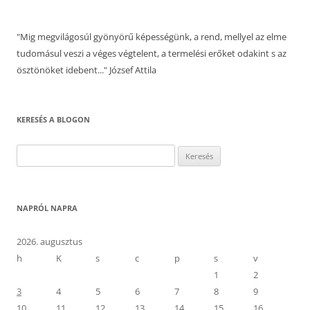
"Mig megvilágosúl gyönyörű képességünk, a rend, mellyel az elme
tudomásul veszi a véges végtelent, a termelési erőket odakint s az
ösztönöket idebent..." József Attila
KERESÉS A BLOGON
Keresés:
NAPRÓL NAPRA
2026. augusztus
h
K
s
c
p
s
v
1
2
3
4
5
6
7
8
9
10
11
12
13
14
15
16