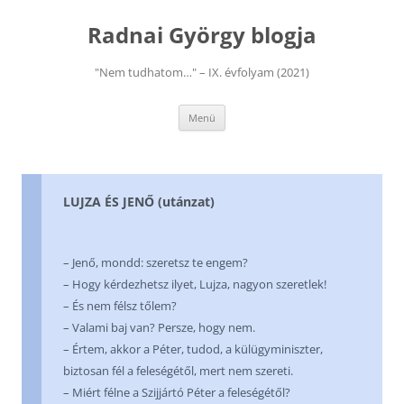
Kilépés
a
Radnai György blogja
tartalomba
"Nem tudhatom…" – IX. évfolyam (2021)
Menü
LUJZA ÉS JENŐ (utánzat)
– Jenő, mondd: szeretsz te engem?
– Hogy kérdezhetsz ilyet, Lujza, nagyon szeretlek!
– És nem félsz tőlem?
– Valami baj van? Persze, hogy nem.
– Értem, akkor a Péter, tudod, a külügyminiszter,
biztosan fél a feleségétől, mert nem szereti.
– Miért félne a Szijjártó Péter a feleségétől?