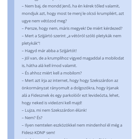
– Nem baj, de mondd Jenő, ha én kérek tőled valamit,
mondjuk azt, hogy most te menj le olcsó krumpliért, azt
ugye nem vétózod meg?
– Persze, hogy nem, máris megyek! De miért kérdezed?
– Mert a Szijjártó szerint „a vétóról szóló pletykák nem
pletykák”!
– Hagyd már abba a Szijjártót!
– Jól van, de a krumplihoz vigyed magaddal a mobilodat
is, hátha alá kell írnod valamit.
– És ahhoz miért kell a mobilom?
– Mert azt írja az internet, hogy hogy Szekszárdon az
önkormányzat rányomult a dolgozókra, hogy írjanak
alá a Fidesznek és egy parkolóőr ezt levideózta, lehet,
hogy neked is videózni kell majd!
– Lujza, mi nem Szekszárdon élünk!
– Nem? És?
– Ilyen nemtelen eszközökkel nem mindenhol él még a
Fidesz-KDNP sem!