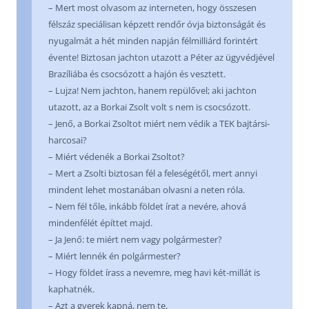
– Mert most olvasom az interneten, hogy összesen
félszáz speciálisan képzett rendőr óvja biztonságát és
nyugalmát a hét minden napján félmilliárd forintért
évente! Biztosan jachton utazott a Péter az ügyvédjével
Brazíliába és csocsózott a hajón és vesztett.
– Lujza! Nem jachton, hanem repülővel; aki jachton
utazott, az a Borkai Zsolt volt s nem is csocsózott.
– Jenő, a Borkai Zsoltot miért nem védik a TEK bajtársi-
harcosai?
– Miért védenék a Borkai Zsoltot?
– Mert a Zsolti biztosan fél a feleségétől, mert annyi
mindent lehet mostanában olvasni a neten róla.
– Nem fél tőle, inkább földet írat a nevére, ahová
mindenfélét építtet majd.
– Ja Jenő: te miért nem vagy polgármester?
– Miért lennék én polgármester?
– Hogy földet írass a nevemre, meg havi két-millát is
kaphatnék.
– Azt a gyerek kapná, nem te.