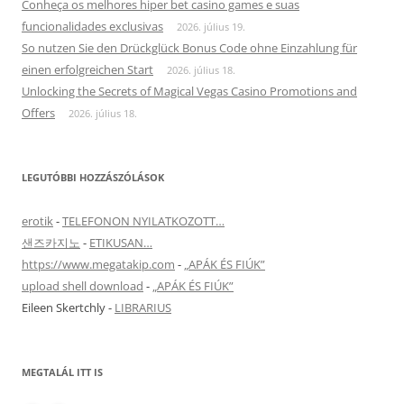
Conheça os melhores hiper bet casino games e suas
funcionalidades exclusivas
2026. július 19.
So nutzen Sie den Drückglück Bonus Code ohne Einzahlung für
einen erfolgreichen Start
2026. július 18.
Unlocking the Secrets of Magical Vegas Casino Promotions and
Offers
2026. július 18.
LEGUTÓBBI HOZZÁSZÓLÁSOK
erotik
-
TELEFONON NYILATKOZOTT…
샌즈카지노
-
ETIKUSAN…
https://www.megatakip.com
-
„APÁK ÉS FIÚK”
upload shell download
-
„APÁK ÉS FIÚK”
Eileen Skertchly
-
LIBRARIUS
MEGTALÁL ITT IS