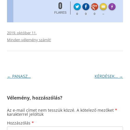
0
FL
Made with
FLARES
0
0
0
--
2019. október 11.
Minden vélemény számít!
Bejegyzés
←
PANASZ…
KÉRDÉSEK…
→
navigáció
Vélemény, hozzászólás?
Az e-mail címet nem tesszük közzé.
A kötelező mezőket
*
karakterrel jelöltük
Hozzászólás
*