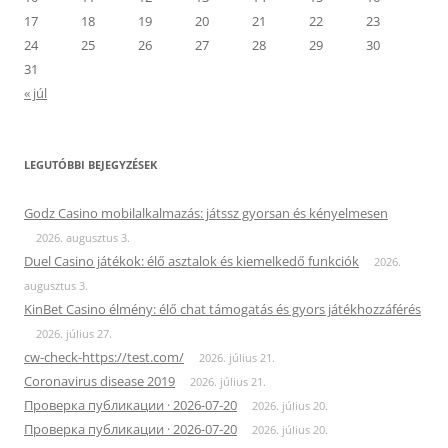
17
18
19
20
21
22
23
24
25
26
27
28
29
30
31
« júl
LEGUTÓBBI BEJEGYZÉSEK
Godz Casino mobilalkalmazás: játssz gyorsan és kényelmesen
2026. augusztus 3.
Duel Casino játékok: élő asztalok és kiemelkedő funkciók
2026.
augusztus 3.
KinBet Casino élmény: élő chat támogatás és gyors játékhozzáférés
2026. július 27.
cw-check-https://test.com/
2026. július 21.
Coronavirus disease 2019
2026. július 21.
Проверка публикации · 2026-07-20
2026. július 20.
Проверка публикации · 2026-07-20
2026. július 20.