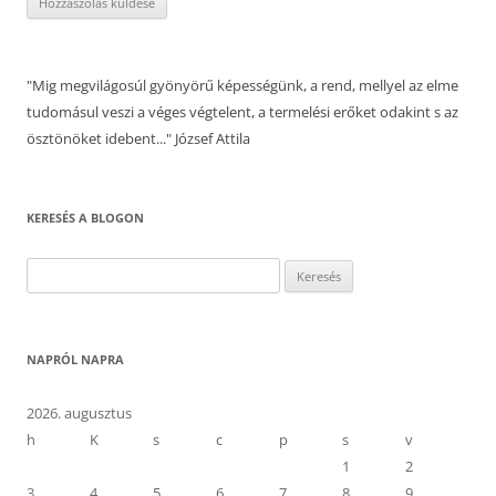
"Mig megvilágosúl gyönyörű képességünk, a rend, mellyel az elme
tudomásul veszi a véges végtelent, a termelési erőket odakint s az
ösztönöket idebent..." József Attila
KERESÉS A BLOGON
Keresés:
NAPRÓL NAPRA
2026. augusztus
h
K
s
c
p
s
v
1
2
3
4
5
6
7
8
9