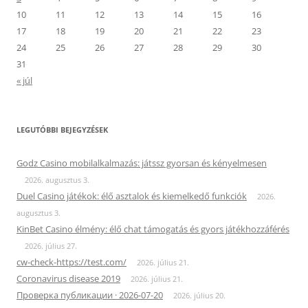
10
11
12
13
14
15
16
17
18
19
20
21
22
23
24
25
26
27
28
29
30
31
« júl
LEGUTÓBBI BEJEGYZÉSEK
Godz Casino mobilalkalmazás: játssz gyorsan és kényelmesen
2026. augusztus 3.
Duel Casino játékok: élő asztalok és kiemelkedő funkciók
2026.
augusztus 3.
KinBet Casino élmény: élő chat támogatás és gyors játékhozzáférés
2026. július 27.
cw-check-https://test.com/
2026. július 21.
Coronavirus disease 2019
2026. július 21.
Проверка публикации · 2026-07-20
2026. július 20.