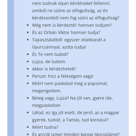
nem tudnak olyan kérdéseket feltenni,
amiből ne sütne az elfogultság, az én
kérdésemből nem fog sütni az elfogultság?
Még nem is kérdeztél: honnan tudjam?
És az Orbán Viktor honnan tudja?
Tapasztalatból: egyszer vitatkozott a
Gyurcsánnyal, azóta tudja!
És Te nem tudod?
Lujza, de tudom.
Akkor is kérdezhetek?
Persze: hisz a feleségem vagy!
Miért nem paskolod meg a popsimat,
megengedem.
Beteg vagy, Lujza? Na jól van, gyere ide,
megpaskolom
Látod, ez így jól esett, de Jenő: az a magyar
gyerek, tudod, a Tamás, tud koreaiul?
Miért tudna?
És arcról ismer minden koreai táncoslányt?