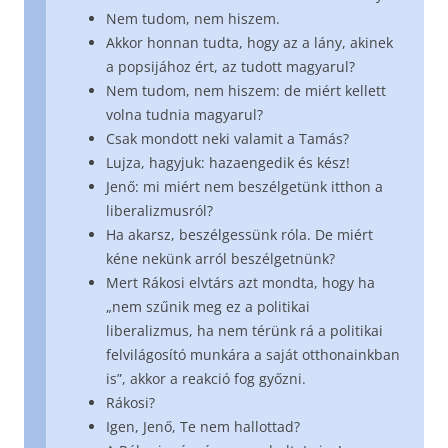
Nem tudom, nem hiszem.
Akkor honnan tudta, hogy az a lány, akinek
a popsijához ért, az tudott magyarul?
Nem tudom, nem hiszem: de miért kellett
volna tudnia magyarul?
Csak mondott neki valamit a Tamás?
Lujza, hagyjuk: hazaengedik és kész!
Jenő: mi miért nem beszélgetünk itthon a
liberalizmusról?
Ha akarsz, beszélgessünk róla. De miért
kéne nekünk arról beszélgetnünk?
Mert Rákosi elvtárs azt mondta, hogy ha
„nem szűnik meg ez a politikai
liberalizmus, ha nem térünk rá a politikai
felvilágosító munkára a saját otthonainkban
is”, akkor a reakció fog győzni.
Rákosi?
Igen, Jenő, Te nem hallottad?