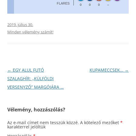
FLARES
0
0
0
--
2019. július 30.
Minden vélemény számít!
Bejegyzés
←
EGY ALUL FUTÓ
KUPAMECCSEK…
→
navigáció
SZALAGHÍR: „KÜLFÖLDI
VERSENYZŐ” MARGÓJÁRA …
Vélemény, hozzászólás?
Az e-mail címet nem tesszük közzé.
A kötelező mezőket
*
karakterrel jelöltük
Hozzászólás
*