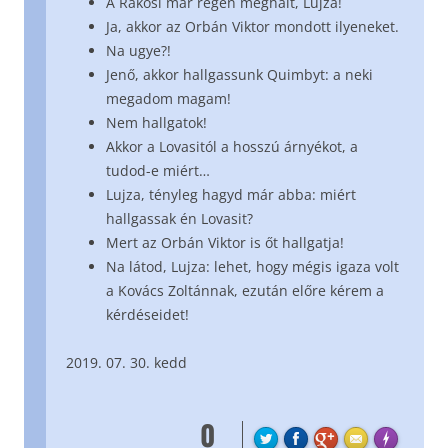
A Rákosi már régen meghalt, Lujza!
Ja, akkor az Orbán Viktor mondott ilyeneket.
Na ugye?!
Jenő, akkor hallgassunk Quimbyt: a neki
megadom magam!
Nem hallgatok!
Akkor a Lovasitól a hosszú árnyékot, a
tudod-e miért…
Lujza, tényleg hagyd már abba: miért
hallgassak én Lovasit?
Mert az Orbán Viktor is őt hallgatja!
Na látod, Lujza: lehet, hogy mégis igaza volt
a Kovács Zoltánnak, ezután előre kérem a
kérdéseidet!
07. 30. kedd
0
FL
Made with