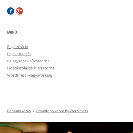
MENÜ
Regisztráció
Bejelentkezés
Bejegyzések hírcsatorna
Hozzászólások hírcsatorna
WordPress Magyarország
Bemutatkozás
Proudly powered by WordPress