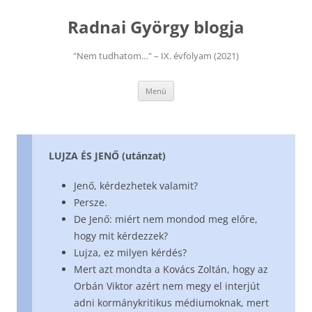
Kilépés
a
Radnai György blogja
tartalomba
"Nem tudhatom…" – IX. évfolyam (2021)
Menü
LUJZA ÉS JENŐ (utánzat)
Jenő, kérdezhetek valamit?
Persze.
De Jenő: miért nem mondod meg előre,
hogy mit kérdezzek?
Lujza, ez milyen kérdés?
Mert azt mondta a Kovács Zoltán, hogy az
Orbán Viktor azért nem megy el interjút
adni kormánykritikus médiumoknak, mert