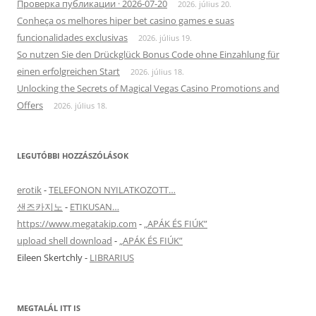
Проверка публикации · 2026-07-20
2026. július 20.
Conheça os melhores hiper bet casino games e suas
funcionalidades exclusivas
2026. július 19.
So nutzen Sie den Drückglück Bonus Code ohne Einzahlung für
einen erfolgreichen Start
2026. július 18.
Unlocking the Secrets of Magical Vegas Casino Promotions and
Offers
2026. július 18.
LEGUTÓBBI HOZZÁSZÓLÁSOK
erotik
-
TELEFONON NYILATKOZOTT…
샌즈카지노
-
ETIKUSAN…
https://www.megatakip.com
-
„APÁK ÉS FIÚK”
upload shell download
-
„APÁK ÉS FIÚK”
Eileen Skertchly
-
LIBRARIUS
MEGTALÁL ITT IS