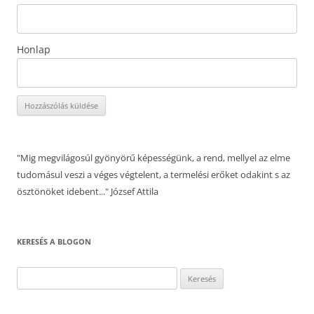
Honlap
"Mig megvilágosúl gyönyörű képességünk, a rend, mellyel az elme
tudomásul veszi a véges végtelent, a termelési erőket odakint s az
ösztönöket idebent..." József Attila
KERESÉS A BLOGON
Keresés: