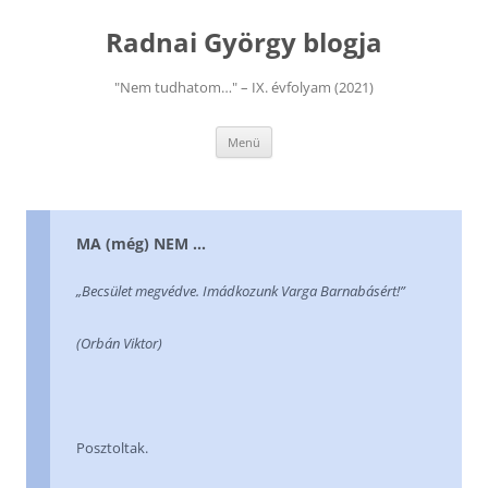
Kilépés
a
Radnai György blogja
tartalomba
"Nem tudhatom…" – IX. évfolyam (2021)
Menü
MA (még) NEM …
„Becsület megvédve. Imádkozunk Varga Barnabásért!”
(Orbán Viktor)
Posztoltak.