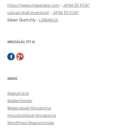
https://www.megatakip.com
-
„APÁK ÉS FIÚK”
upload shell download
-
„APÁK ÉS FIÚK”
Eileen Skertchly
-
LIBRARIUS
MEGTALÁL ITT IS
MENÜ
Regisztráció
Bejelentkezés
Bejegyzések hírcsatorna
Hozzászólások hírcsatorna
WordPress Magyarország