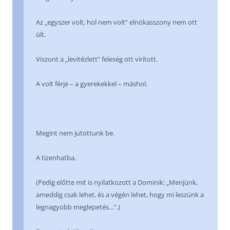
Az „egyszer volt, hol nem volt” elnökasszony nem ott
ült.
Viszont a „levitézlett” feleség ott virított.
A volt férje – a gyerekekkel – máshol.
Megint nem jutottunk be.
A tizenhatba.
(Pedig előtte mit is nyilatkozott a Dominik: „Menjünk,
ameddig csak lehet, és a végén lehet, hogy mi leszünk a
legnagyobb meglepetés…”.)