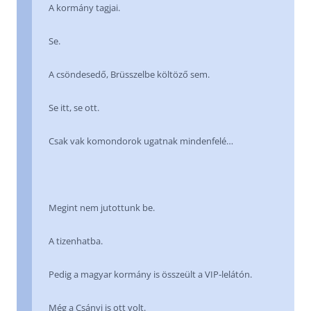
A kormány tagjai.
Se.
A csöndesedő, Brüsszelbe költöző sem.
Se itt, se ott.
Csak vak komondorok ugatnak mindenfelé…
Megint nem jutottunk be.
A tizenhatba.
Pedig a magyar kormány is összeült a VIP-lelátón.
Még a Csányi is ott volt.