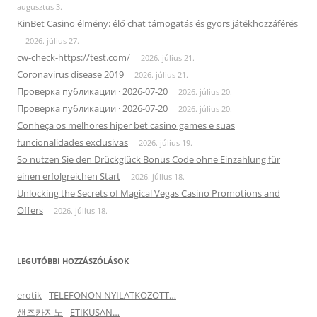
augusztus 3.
KinBet Casino élmény: élő chat támogatás és gyors játékhozzáférés
2026. július 27.
cw-check-https://test.com/
2026. július 21.
Coronavirus disease 2019
2026. július 21.
Проверка публикации · 2026-07-20
2026. július 20.
Проверка публикации · 2026-07-20
2026. július 20.
Conheça os melhores hiper bet casino games e suas
funcionalidades exclusivas
2026. július 19.
So nutzen Sie den Drückglück Bonus Code ohne Einzahlung für
einen erfolgreichen Start
2026. július 18.
Unlocking the Secrets of Magical Vegas Casino Promotions and
Offers
2026. július 18.
LEGUTÓBBI HOZZÁSZÓLÁSOK
erotik
-
TELEFONON NYILATKOZOTT…
샌즈카지노
-
ETIKUSAN…