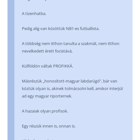
A tizenhatba.
Pedig alig van közöttük NB1-es futballista.
A többség nem itthon tanulta a szakmát, nem itthon
nevelkedett érett focistává,
Külföldön váltak PROFIKKÁ.
Másrészük „honosított-magyar labdarúgó”, bár van
köztük olyan is, akinek tolmácsolni kell, amikor interjút
ad egy magyar riporternek.
A hazaiak olyan profisok.
Egy részük innen is, onnan is.