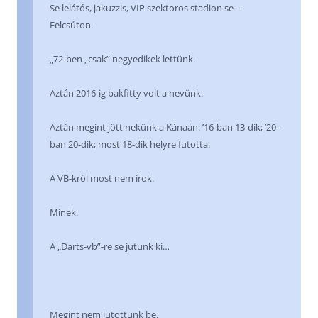
Se lelátós, jakuzzis, VIP szektoros stadion se –
Felcsúton.
„72-ben „csak” negyedikek lettünk.
Aztán 2016-ig bakfitty volt a nevünk.
Aztán megint jött nekünk a Kánaán: ’16-ban 13-dik; ’20-
ban 20-dik; most 18-dik helyre futotta.
A VB-kről most nem írok.
Minek.
A „Darts-vb”-re se jutunk ki…
Megint nem jutottunk be.