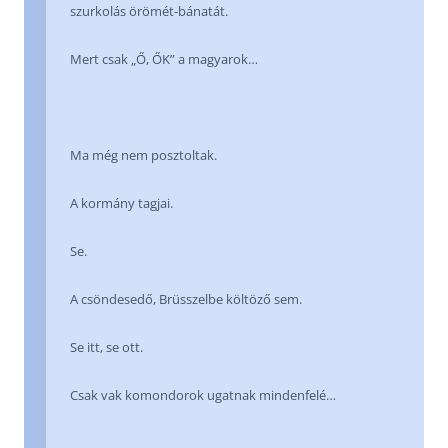
szurkolás örömét-bánatát.
Mert csak „Ő, ŐK” a magyarok…
Ma még nem posztoltak.
A kormány tagjai.
Se.
A csöndesedő, Brüsszelbe költöző sem.
Se itt, se ott.
Csak vak komondorok ugatnak mindenfelé…