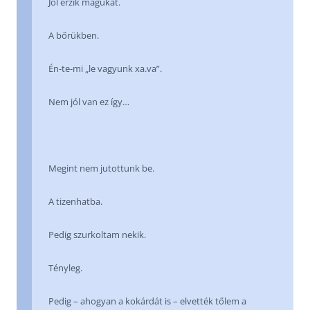
Jól érzik magukat.
A bőrükben.
Én-te-mi „le vagyunk xa.va”.
Nem jól van ez így…
Megint nem jutottunk be.
A tizenhatba.
Pedig szurkoltam nekik.
Tényleg.
Pedig – ahogyan a kokárdát is – elvették tőlem a