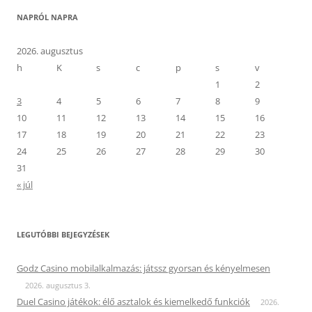
NAPRÓL NAPRA
2026. augusztus
h
K
s
c
p
s
v
1
2
3
4
5
6
7
8
9
10
11
12
13
14
15
16
17
18
19
20
21
22
23
24
25
26
27
28
29
30
31
« júl
LEGUTÓBBI BEJEGYZÉSEK
Godz Casino mobilalkalmazás: játssz gyorsan és kényelmesen
2026. augusztus 3.
Duel Casino játékok: élő asztalok és kiemelkedő funkciók
2026.