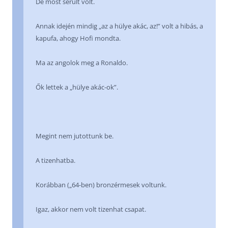
De most sérült volt.
Annak idején mindig „az a hülye akác, az!” volt a hibás, a
kapufa, ahogy Hofi mondta.
Ma az angolok meg a Ronaldo.
Ők lettek a „hülye akác-ok”.
Megint nem jutottunk be.
A tizenhatba.
Korábban („64-ben) bronzérmesek voltunk.
Igaz, akkor nem volt tizenhat csapat.