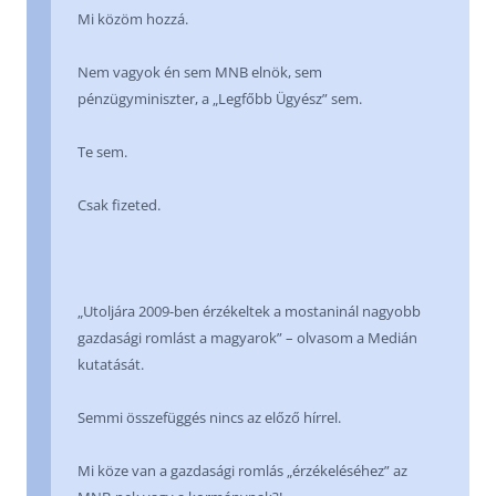
Mi közöm hozzá.
Nem vagyok én sem MNB elnök, sem
pénzügyminiszter, a „Legfőbb Ügyész” sem.
Te sem.
Csak fizeted.
„Utoljára 2009-ben érzékeltek a mostaninál nagyobb
gazdasági romlást a magyarok” – olvasom a Medián
kutatását.
Semmi összefüggés nincs az előző hírrel.
Mi köze van a gazdasági romlás „érzékeléséhez” az