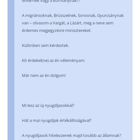
MNB-nek vagy a kormánynak?!
A migránsoknak, Brüsszelnek, Sorosnak, Gyurcsánynak
van – olvasom a Vargát, a Lázárt, meg a neve sem
érdemes megjegyzésre minisztereket.
Különben sem kérdeztek.
Kit érdekel(ne) az én véleményam.
Már nem az én dolgom!
Mi lesz az új nyugdíjasokkal?
Hát a mai nyugdíjak értékállóságával?
A nyugdíjasok hitelezzenek majd tovább az államnak?