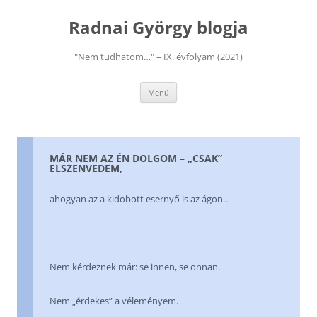
Kilépés
a
Radnai György blogja
tartalomba
"Nem tudhatom…" – IX. évfolyam (2021)
Menü
MÁR NEM AZ ÉN DOLGOM – „CSAK”
ELSZENVEDEM,
ahogyan az a kidobott esernyő is az ágon…
Nem kérdeznek már: se innen, se onnan.
Nem „érdekes” a véleményem.