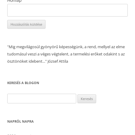
Honlap
"Mig megvilágosúl gyönyörű képességünk, a rend, mellyel az elme
tudomásul veszi a véges végtelent, a termelési erőket odakint s az
ösztönöket idebent..." József Attila
KERESÉS A BLOGON
Keresés:
NAPRÓL NAPRA