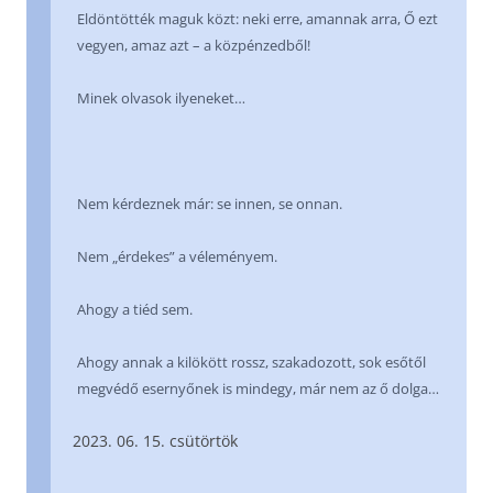
Eldöntötték maguk közt: neki erre, amannak arra, Ő ezt
vegyen, amaz azt – a közpénzedből!
Minek olvasok ilyeneket…
Nem kérdeznek már: se innen, se onnan.
Nem „érdekes” a véleményem.
Ahogy a tiéd sem.
Ahogy annak a kilökött rossz, szakadozott, sok esőtől
megvédő esernyőnek is mindegy, már nem az ő dolga…
06. 15. csütörtök