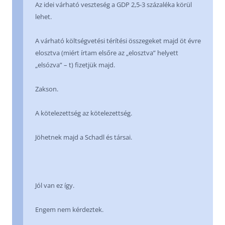
Az idei várható veszteség a GDP 2,5-3 százaléka körül
lehet.
A várható költségvetési térítési összegeket majd öt évre
elosztva (miért írtam elsőre az „elosztva” helyett
„elsózva” – t) fizetjük majd.
Zakson.
A kötelezettség az kötelezettség.
Jöhetnek majd a Schadl és társai.
Jól van ez így.
Engem nem kérdeztek.