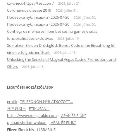
cw-check-https://test.com/
2026. július 21.
Coronavirus disease 2019
2026. július 21.
Проверка публикации · 2026-07-20
2026. július 20.
Проверка публикации · 2026-07-20
2026. július 20.
Conheça os melhores hiper bet casino games e suas
funcionalidades exclusivas
2026. július 19.
So nutzen Sie den Drückglück Bonus Code ohne Einzahlung für
einen erfolgreichen Start
2026. július 18.
Unlocking the Secrets of Magical Vegas Casino Promotions and
Offers
2026. július 18.
LEGUTÓBBI HOZZÁSZÓLÁSOK
erotik
-
TELEFONON NYILATKOZOTT…
샌즈카지노
-
ETIKUSAN…
https://www.megatakip.com
-
„APÁK ÉS FIÚK”
upload shell download
-
„APÁK ÉS FIÚK”
Eileen Skertchly
-
LIBRARIUS