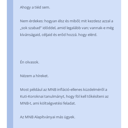
Ahogy a tiéd sem.
Nem érdekes: hogyan élsz és miből; mit kezdesz azzal a
„sok szabad” időddel, amid legalább van; vannak-e még
kívánságaid, céljaid és erőd hozzá. hogy elérd.
Én olvasok.
Nézem a híreket.
Most például az MNB infláció-ellenes küzdelméről a
Kuti-Koroknai tanulmányt, hogy föl kell tőkésíteni az
MNB-t, ami költségvetési feladat.
Az MNB Alapítványai más ügyek.