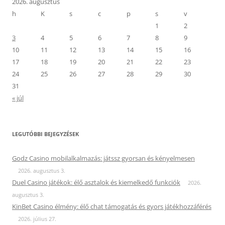
2026. augusztus
h
K
s
c
p
s
v
1
2
3
4
5
6
7
8
9
10
11
12
13
14
15
16
17
18
19
20
21
22
23
24
25
26
27
28
29
30
31
« júl
LEGUTÓBBI BEJEGYZÉSEK
Godz Casino mobilalkalmazás: játssz gyorsan és kényelmesen
2026. augusztus 3.
Duel Casino játékok: élő asztalok és kiemelkedő funkciók
2026.
augusztus 3.
KinBet Casino élmény: élő chat támogatás és gyors játékhozzáférés
2026. július 27.