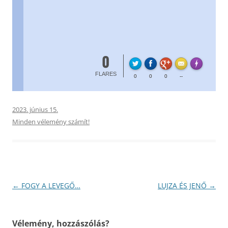
0
FL
Made with
FLARES
0
0
0
--
2023. június 15.
Minden vélemény számít!
Bejegyzés
←
FOGY A LEVEGŐ…
LUJZA ÉS JENŐ
→
navigáció
Vélemény, hozzászólás?