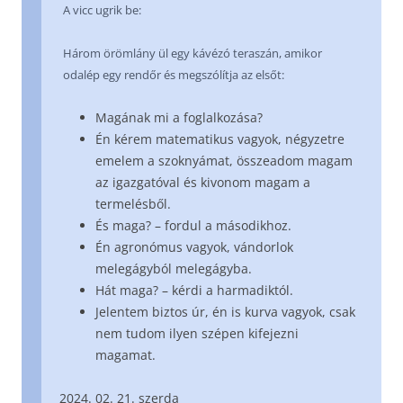
A vicc ugrik be:
Három örömlány ül egy kávézó teraszán, amikor
odalép egy rendőr és megszólítja az elsőt:
Magának mi a foglalkozása?
Én kérem matematikus vagyok, négyzetre
emelem a szoknyámat, összeadom magam
az igazgatóval és kivonom magam a
termelésből.
És maga? – fordul a másodikhoz.
Én agronómus vagyok, vándorlok
melegágyból melegágyba.
Hát maga? – kérdi a harmadiktól.
Jelentem biztos úr, én is kurva vagyok, csak
nem tudom ilyen szépen kifejezni
magamat.
02. 21. szerda