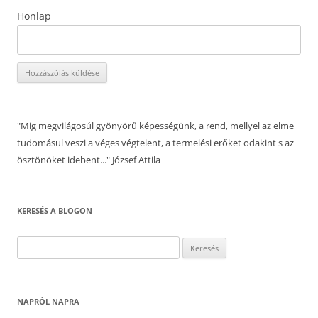
Honlap
"Mig megvilágosúl gyönyörű képességünk, a rend, mellyel az elme
tudomásul veszi a véges végtelent, a termelési erőket odakint s az
ösztönöket idebent..." József Attila
KERESÉS A BLOGON
Keresés:
NAPRÓL NAPRA