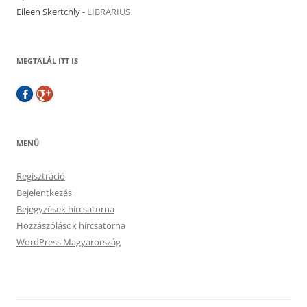
Eileen Skertchly
-
LIBRARIUS
MEGTALÁL ITT IS
MENÜ
Regisztráció
Bejelentkezés
Bejegyzések hírcsatorna
Hozzászólások hírcsatorna
WordPress Magyarország