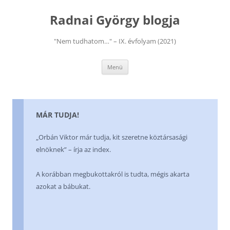
Kilépés
a
Radnai György blogja
tartalomba
"Nem tudhatom…" – IX. évfolyam (2021)
Menü
MÁR TUDJA!
„Orbán Viktor már tudja, kit szeretne köztársasági
elnöknek” – írja az index.
A korábban megbukottakról is tudta, mégis akarta
azokat a bábukat.