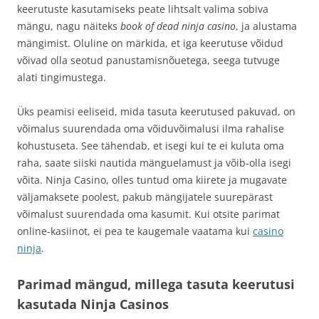
keerutuste kasutamiseks peate lihtsalt valima sobiva
mängu, nagu näiteks
book of dead ninja casino
, ja alustama
mängimist. Oluline on märkida, et iga keerutuse võidud
võivad olla seotud panustamisnõuetega, seega tutvuge
alati tingimustega.
Üks peamisi eeliseid, mida tasuta keerutused pakuvad, on
võimalus suurendada oma võiduvõimalusi ilma rahalise
kohustuseta. See tähendab, et isegi kui te ei kuluta oma
raha, saate siiski nautida mänguelamust ja võib-olla isegi
võita. Ninja Casino, olles tuntud oma kiirete ja mugavate
väljamaksete poolest, pakub mängijatele suurepärast
võimalust suurendada oma kasumit. Kui otsite parimat
online-kasiinot, ei pea te kaugemale vaatama kui
casino
ninja
.
Parimad mängud, millega tasuta keerutusi
kasutada Ninja Casinos