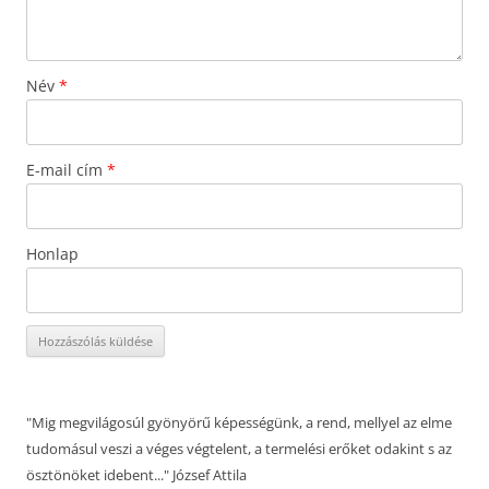
Név
*
E-mail cím
*
Honlap
"Mig megvilágosúl gyönyörű képességünk, a rend, mellyel az elme
tudomásul veszi a véges végtelent, a termelési erőket odakint s az
ösztönöket idebent..." József Attila