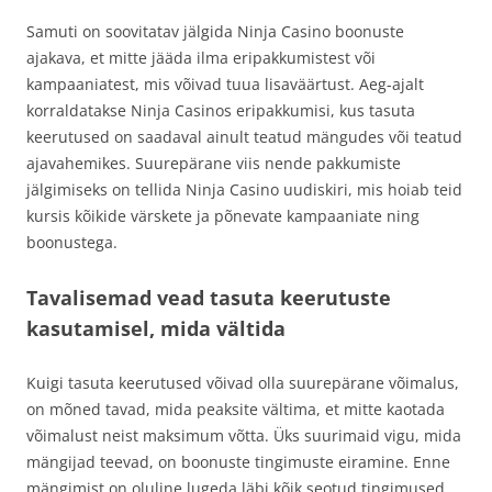
Samuti on soovitatav jälgida Ninja Casino boonuste
ajakava, et mitte jääda ilma eripakkumistest või
kampaaniatest, mis võivad tuua lisaväärtust. Aeg-ajalt
korraldatakse Ninja Casinos eripakkumisi, kus tasuta
keerutused on saadaval ainult teatud mängudes või teatud
ajavahemikes. Suurepärane viis nende pakkumiste
jälgimiseks on tellida Ninja Casino uudiskiri, mis hoiab teid
kursis kõikide värskete ja põnevate kampaaniate ning
boonustega.
Tavalisemad vead tasuta keerutuste
kasutamisel, mida vältida
Kuigi tasuta keerutused võivad olla suurepärane võimalus,
on mõned tavad, mida peaksite vältima, et mitte kaotada
võimalust neist maksimum võtta. Üks suurimaid vigu, mida
mängijad teevad, on boonuste tingimuste eiramine. Enne
mängimist on oluline lugeda läbi kõik seotud tingimused,