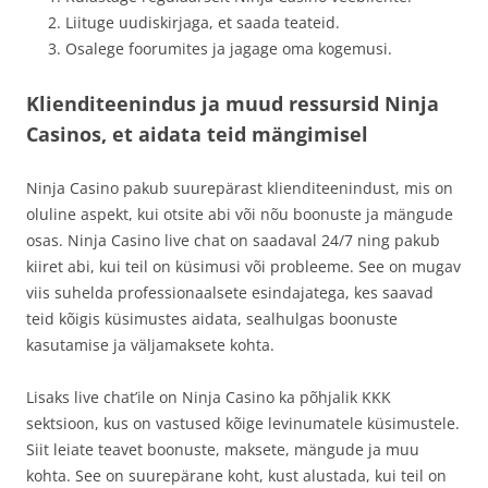
Liituge uudiskirjaga, et saada teateid.
Osalege foorumites ja jagage oma kogemusi.
Klienditeenindus ja muud ressursid Ninja
Casinos, et aidata teid mängimisel
Ninja Casino pakub suurepärast klienditeenindust, mis on
oluline aspekt, kui otsite abi või nõu boonuste ja mängude
osas. Ninja Casino live chat on saadaval 24/7 ning pakub
kiiret abi, kui teil on küsimusi või probleeme. See on mugav
viis suhelda professionaalsete esindajatega, kes saavad
teid kõigis küsimustes aidata, sealhulgas boonuste
kasutamise ja väljamaksete kohta.
Lisaks live chat’ile on Ninja Casino ka põhjalik KKK
sektsioon, kus on vastused kõige levinumatele küsimustele.
Siit leiate teavet boonuste, maksete, mängude ja muu
kohta. See on suurepärane koht, kust alustada, kui teil on