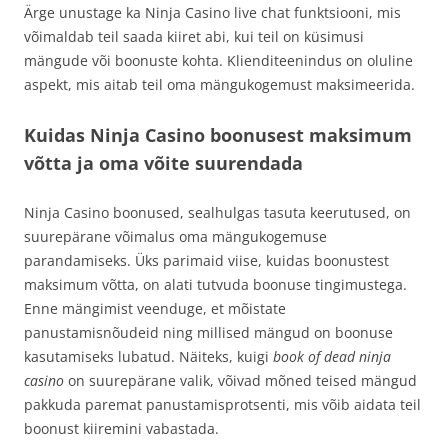
Ärge unustage ka Ninja Casino live chat funktsiooni, mis
võimaldab teil saada kiiret abi, kui teil on küsimusi
mängude või boonuste kohta. Klienditeenindus on oluline
aspekt, mis aitab teil oma mängukogemust maksimeerida.
Kuidas Ninja Casino boonusest maksimum
võtta ja oma võite suurendada
Ninja Casino boonused, sealhulgas tasuta keerutused, on
suurepärane võimalus oma mängukogemuse
parandamiseks. Üks parimaid viise, kuidas boonustest
maksimum võtta, on alati tutvuda boonuse tingimustega.
Enne mängimist veenduge, et mõistate
panustamisnõudeid ning millised mängud on boonuse
kasutamiseks lubatud. Näiteks, kuigi
book of dead ninja
casino
on suurepärane valik, võivad mõned teised mängud
pakkuda paremat panustamisprotsenti, mis võib aidata teil
boonust kiiremini vabastada.