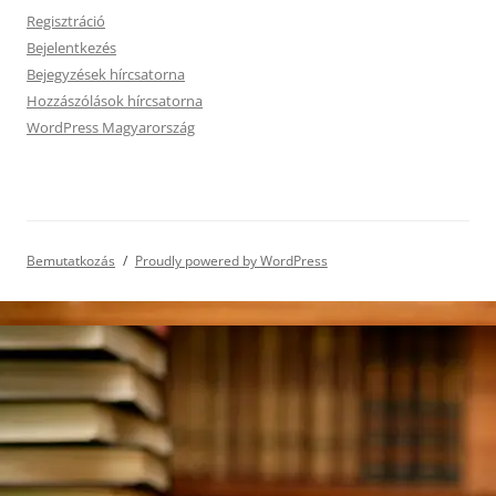
Regisztráció
Bejelentkezés
Bejegyzések hírcsatorna
Hozzászólások hírcsatorna
WordPress Magyarország
Bemutatkozás
Proudly powered by WordPress