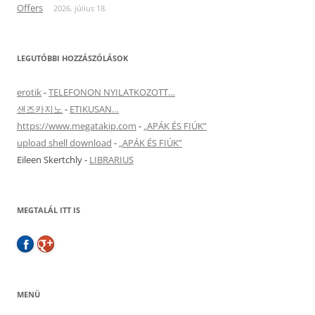
Offers
2026. július 18.
LEGUTÓBBI HOZZÁSZÓLÁSOK
erotik
-
TELEFONON NYILATKOZOTT…
샌즈카지노
-
ETIKUSAN…
https://www.megatakip.com
-
„APÁK ÉS FIÚK”
upload shell download
-
„APÁK ÉS FIÚK”
Eileen Skertchly
-
LIBRARIUS
MEGTALÁL ITT IS
MENÜ