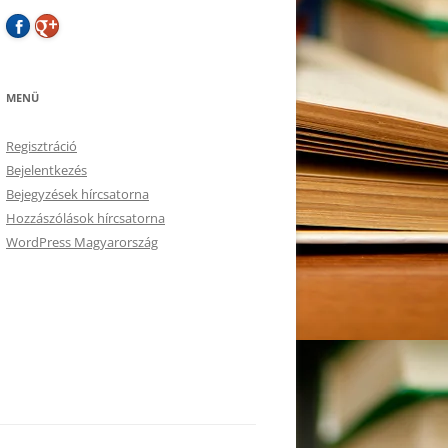
MENÜ
Regisztráció
Bejelentkezés
Bejegyzések hírcsatorna
Hozzászólások hírcsatorna
WordPress Magyarország