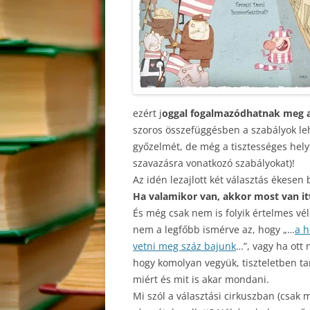
ezért j
oggal fogalmazódhatnak meg a
szoros összefüggésben a szabályok le
győzelmét, de még a tisztességes helyt
szavazásra vonatkozó szabályokat)!
Az idén lezajlott két választás ékesen 
Ha valamikor van, akkor most van itt 
És még csak nem is folyik értelmes vé
nem a legfőbb ismérve az, hogy „…
a h
vetni meg száz bajunk
…”, vagy ha ott 
hogy komolyan vegyük, tiszteletben t
miért és mit is akar mondani.
Mi szól a választási cirkuszban (csak 