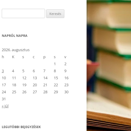
Keresés:
NAPRÓL NAPRA
2026. augusztus
h
K
s
c
p
s
v
1
2
3
4
5
6
7
8
9
10
11
12
13
14
15
16
17
18
19
20
21
22
23
24
25
26
27
28
29
30
31
« júl
LEGUTÓBBI BEJEGYZÉSEK