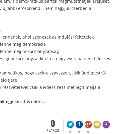
zelem, a demokratikus pártok megmutathatják erejüket,
gy új(abb) erősorrend, „nem hagyjuk cserben a
re
 lennének, ahol azonosak az indulási feltételek
 lenne még demokrácia
 lenne még önkormányzatiság
zségi önkormányzat kitölti a négy évet, ha nem fideszes
pragmatikus, hogy azokra szavazzon, akik Budapestről
elöltjére
részvételével csak a Fidesz-rezsimet legitimálja a
k egy kicsit is előre…
0
FLARE
Made with
Mo
FLARES
0
0
0
--