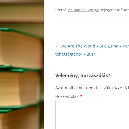
Szerző:
dr. Radnai György
Bejegyzés időpon
Bejegyzés
←
We Are The World – Si e Luma – R
navigáció
tehetségtábor – 2014
Vélemény, hozzászólás?
Az e-mail címet nem tesszük közzé.
A 
Hozzászólás
*