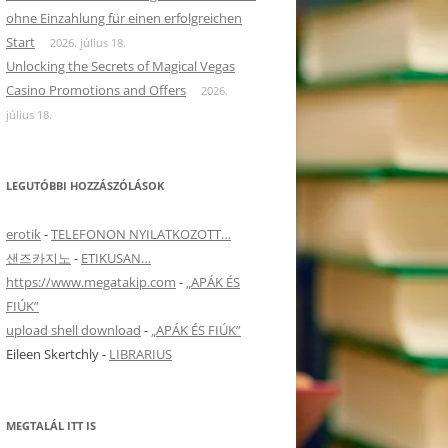
ohne Einzahlung für einen erfolgreichen
Start
2026. július 18.
Unlocking the Secrets of Magical Vegas
Casino Promotions and Offers
2026.
július 18.
LEGUTÓBBI HOZZÁSZÓLÁSOK
erotik
-
TELEFONON NYILATKOZOTT…
샌즈카지노
-
ETIKUSAN…
https://www.megatakip.com
-
„APÁK ÉS
FIÚK”
upload shell download
-
„APÁK ÉS FIÚK”
Eileen Skertchly
-
LIBRARIUS
MEGTALÁL ITT IS