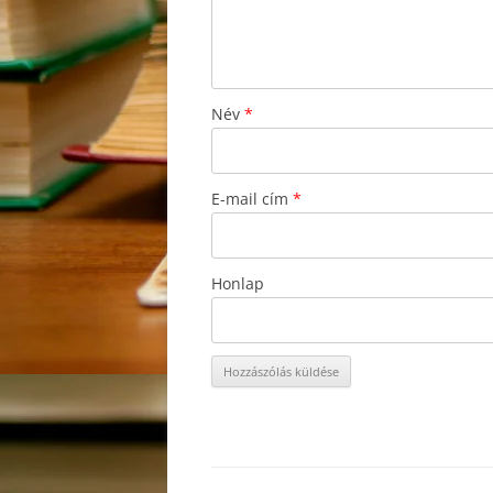
Név
*
E-mail cím
*
Honlap