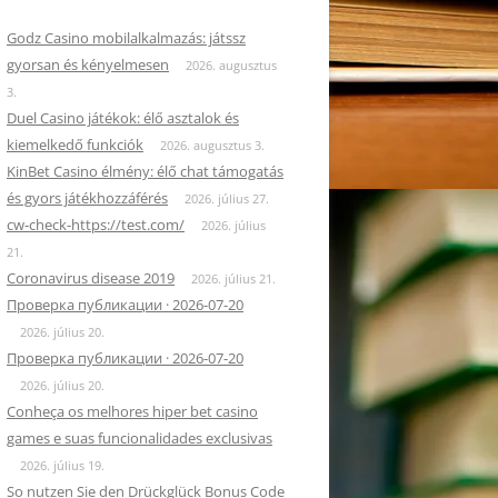
Godz Casino mobilalkalmazás: játssz
gyorsan és kényelmesen
2026. augusztus
3.
Duel Casino játékok: élő asztalok és
kiemelkedő funkciók
2026. augusztus 3.
KinBet Casino élmény: élő chat támogatás
és gyors játékhozzáférés
2026. július 27.
cw-check-https://test.com/
2026. július
21.
Coronavirus disease 2019
2026. július 21.
Проверка публикации · 2026-07-20
2026. július 20.
Проверка публикации · 2026-07-20
2026. július 20.
Conheça os melhores hiper bet casino
games e suas funcionalidades exclusivas
2026. július 19.
re Info
So nutzen Sie den Drückglück Bonus Code