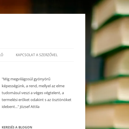
LÓ
KAPCSOLAT A SZERZŐVEL
"Mig megvilágosúl gyönyörű
képességünk, a rend, mellyel az elme
tudomásul veszi a véges végtelent, a
termelési erőket odakint s az ösztönöket
idebent..." József Attila
KERESÉS A BLOGON