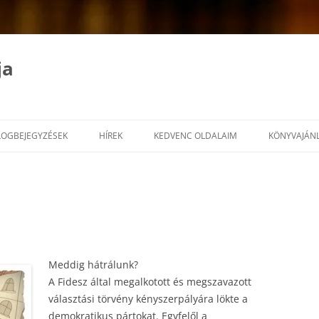
ja
LOGBEJEGYZÉSEK
HÍREK
KEDVENC OLDALAIM
KÖNYVAJÁN
Meddig hátrálunk?
A Fidesz által megalkotott és megszavazott
választási törvény kényszerpályára lökte a
demokratikus pártokat. Egyfelől a