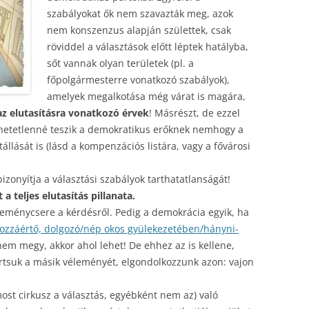
szabályokat ők nem szavazták meg, azok
nem konszenzus alapján születtek, csak
röviddel a választások előtt léptek hatályba,
sőt vannak olyan területek (pl. a
főpolgármesterre vonatkozó szabályok),
amelyek megalkotása még várat is magára,
z elutasításra vonatkozó érvek
! Másrészt, de ezzel
hetetlenné teszik a demokratikus erőknek nemhogy a
állását is (lásd a kompenzációs listára, vagy a fővárosi
bizonyítja a választási szabályok tarthatatlanságát!
a teljes elutasítás pillanata.
leménycsere a kérdésről. Pedig a demokrácia egyik, ha
ozzáértő, dolgozó/nép okos gyülekezetében/hányni-
nem megy, akkor ahol lehet! De ehhez az is kellene,
artsuk a másik véleményét, elgondolkozzunk azon: vajon
most cirkusz a választás, egyébként nem az) való