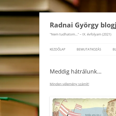
Kilépés
a
tartalomba
Radnai György blog
"Nem tudhatom…" – IX. évfolyam (2021)
KEZDŐLAP
BEMUTATKOZÁS
B
Meddig hátrálunk…
Minden vélemény számít!