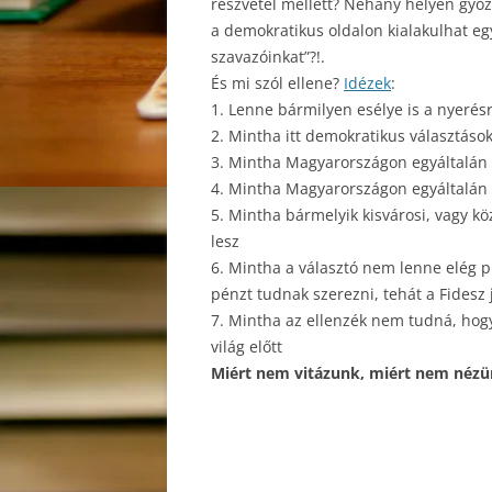
részvétel mellett? Néhány helyen győ
a demokratikus oldalon kialakulhat e
szavazóinkat”?!.
És mi szól ellene?
Idézek
:
1. Lenne bármilyen esélye is a nyerés
2. Mintha itt demokratikus választások
3. Mintha Magyarországon egyáltalán
4. Mintha Magyarországon egyáltalán
5. Mintha bármelyik kisvárosi, vagy kö
lesz
6. Mintha a választó nem lenne elég 
pénzt tudnak szerezni, tehát a Fidesz j
7. Mintha az ellenzék nem tudná, hogy 
világ előtt
Miért nem vitázunk, miért nem nézün