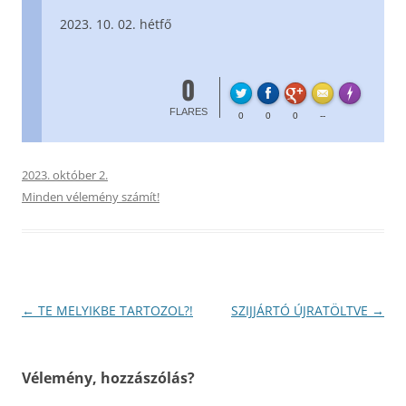
10. 02. hétfő
0
FL
Made with
FLARES
0
0
0
--
2023. október 2.
Minden vélemény számít!
Bejegyzés
←
TE MELYIKBE TARTOZOL?!
SZIJJÁRTÓ ÚJRATÖLTVE
→
navigáció
Vélemény, hozzászólás?