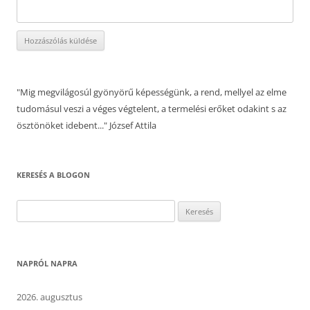
"Mig megvilágosúl gyönyörű képességünk, a rend, mellyel az elme
tudomásul veszi a véges végtelent, a termelési erőket odakint s az
ösztönöket idebent..." József Attila
KERESÉS A BLOGON
Keresés:
NAPRÓL NAPRA
2026. augusztus