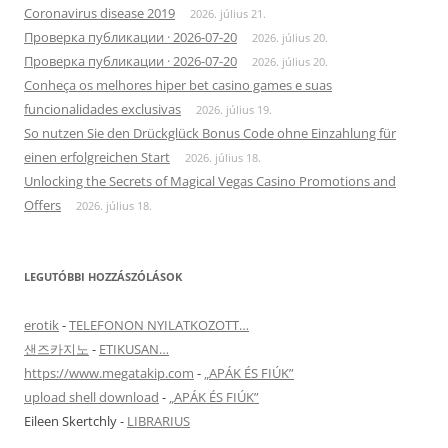
Coronavirus disease 2019
2026. július 21.
Проверка публикации · 2026-07-20
2026. július 20.
Проверка публикации · 2026-07-20
2026. július 20.
Conheça os melhores hiper bet casino games e suas
funcionalidades exclusivas
2026. július 19.
So nutzen Sie den Drückglück Bonus Code ohne Einzahlung für
einen erfolgreichen Start
2026. július 18.
Unlocking the Secrets of Magical Vegas Casino Promotions and
Offers
2026. július 18.
LEGUTÓBBI HOZZÁSZÓLÁSOK
erotik
-
TELEFONON NYILATKOZOTT…
샌즈카지노
-
ETIKUSAN…
https://www.megatakip.com
-
„APÁK ÉS FIÚK”
upload shell download
-
„APÁK ÉS FIÚK”
Eileen Skertchly
-
LIBRARIUS