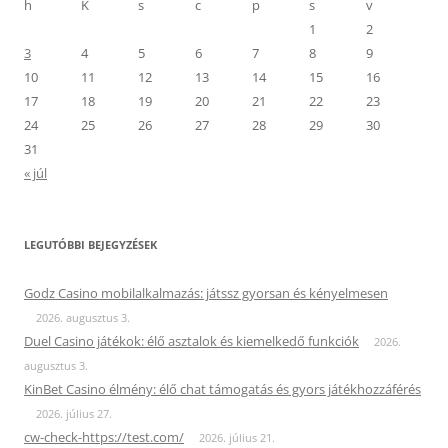
h
K
s
c
p
s
v
1
2
3
4
5
6
7
8
9
10
11
12
13
14
15
16
17
18
19
20
21
22
23
24
25
26
27
28
29
30
31
« júl
LEGUTÓBBI BEJEGYZÉSEK
Godz Casino mobilalkalmazás: játssz gyorsan és kényelmesen
2026. augusztus 3.
Duel Casino játékok: élő asztalok és kiemelkedő funkciók
2026.
augusztus 3.
KinBet Casino élmény: élő chat támogatás és gyors játékhozzáférés
2026. július 27.
cw-check-https://test.com/
2026. július 21.