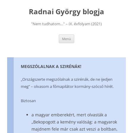
Kilépés
a
Radnai György blogja
tartalomba
"Nem tudhatom…" – IX. évfolyam (2021)
Menü
MEGSZÓLALNAK A SZIRÉNÁK!
„Országszerte megszólalnak a szirénák, de ne ijedjen
meg” – olvasom a főmapilátor kormány-szócső hírét.
Biztosan
a magyar emberekért, mert olvasták a
„Bekopogott a kemény valóság: a magyarok
majdnem fele már csak azt veszi a boltban,