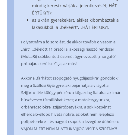
mindig keresik-várják a jelentkezését, HÁT
ÉRTÜK(?!);
az ukrán gyerekekért, akiket kibombáztak a
lakásukból, a „békéért”, „HÁT ÉRTÜK?!.
Folytatnám a fölsorolást, de akkor tovább olvasom a
„hírt”: „délelőtt 11 órától a lakossági riasztó rendszer
(MoLaRi) csökkentett üzemű, úgynevezett „morgató”
próbájára kerül sor”. Ja, az más!
Akkor a „farhátot szopogató nyugdíjasokra” gondolok;
meg a Szöllősi Györgyre, aki bejárhatja a világot a
Szijjártó-féle külügy pénzén; a kőgazdag fiatalra, aki már
húszévesen tízmilliókat keres; a matolcsygyurikra,
orbánrécsölökre, szijjártópetyákra, a sok közpénzt
elherdáló-ellopó hivatalnokra, az őket nem leleplező
poltpéterekre – és nagyot csapok a levegőbe dühösen:
VAJON MIÉRT NEM MIATTUK VIJJOG-VISÍT A SZIRÉNA?!