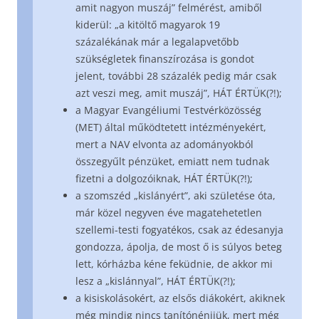
amit nagyon muszáj” felmérést, amiből
kiderül: „a kitöltő magyarok 19
százalékának már a legalapvetőbb
szükségletek finanszírozása is gondot
jelent, további 28 százalék pedig már csak
azt veszi meg, amit muszáj”, HÁT ÉRTÜK(?!);
a Magyar Evangéliumi Testvérközösség
(MET) által működtetett intézményekért,
mert a NAV elvonta az adományokból
összegyűlt pénzüket, emiatt nem tudnak
fizetni a dolgozóiknak, HÁT ÉRTÜK(?!);
a szomszéd „kislányért”, aki születése óta,
már közel negyven éve magatehetetlen
szellemi-testi fogyatékos, csak az édesanyja
gondozza, ápolja, de most ő is súlyos beteg
lett, kórházba kéne feküdnie, de akkor mi
lesz a „kislánnyal”, HÁT ÉRTÜK(?!);
a kisiskolásokért, az elsős diákokért, akiknek
még mindig nincs tanítónénijük, mert még