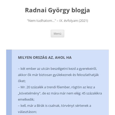
Kilépés
a
Radnai György blogja
tartalomba
"Nem tudhatom…" – IX. évfolyam (2021)
Menü
MILYEN ORSZÁG AZ, AHOL HA
– két ember az utcán beszélgetni kezd a gyerekeiről,
akkor ők már biztosan gyülekeznek és feloszlathatják
őket;
– Mr. 20 százalék a trendi főember, rögtön az lesz a
„követelmény”, de ez mára már nem elég: 45 százalékra
emelkedik;
– kell, már a Bírák is csalnak, törvényt sértenek a
választáson;