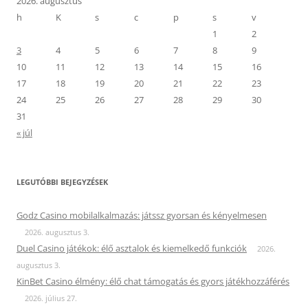
2026. augusztus
h
K
s
c
p
s
v
1
2
3
4
5
6
7
8
9
10
11
12
13
14
15
16
17
18
19
20
21
22
23
24
25
26
27
28
29
30
31
« júl
LEGUTÓBBI BEJEGYZÉSEK
Godz Casino mobilalkalmazás: játssz gyorsan és kényelmesen
2026. augusztus 3.
Duel Casino játékok: élő asztalok és kiemelkedő funkciók
2026.
augusztus 3.
KinBet Casino élmény: élő chat támogatás és gyors játékhozzáférés
2026. július 27.