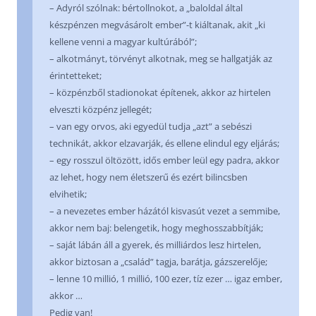
– Adyról szólnak: bértollnokot, a „baloldal által
készpénzen megvásárolt ember”-t kiáltanak, akit „ki
kellene venni a magyar kultúrából”;
– alkotmányt, törvényt alkotnak, meg se hallgatják az
érintetteket;
– közpénzből stadionokat építenek, akkor az hirtelen
elveszti közpénz jellegét;
– van egy orvos, aki egyedül tudja „azt” a sebészi
technikát, akkor elzavarják, és ellene elindul egy eljárás;
– egy rosszul öltözött, idős ember leül egy padra, akkor
az lehet, hogy nem életszerű és ezért bilincsben
elvihetik;
– a nevezetes ember házától kisvasút vezet a semmibe,
akkor nem baj: belengetik, hogy meghosszabbítják;
– saját lábán áll a gyerek, és milliárdos lesz hirtelen,
akkor biztosan a „család” tagja, barátja, gázszerelője;
– lenne 10 millió, 1 millió, 100 ezer, tíz ezer … igaz ember,
akkor …
Pedig van!