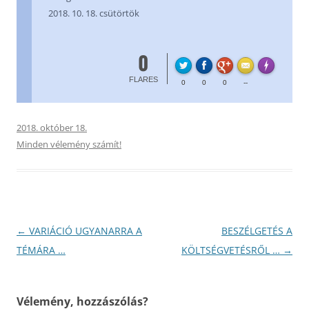
2018. 10. 18. csütörtök
0
FL
Made with
FLARES
0
0
0
--
2018. október 18.
Minden vélemény számít!
Bejegyzés
←
VARIÁCIÓ UGYANARRA A
BESZÉLGETÉS A
navigáció
TÉMÁRA …
KÖLTSÉGVETÉSRŐL …
→
Vélemény, hozzászólás?