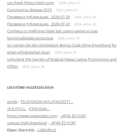
cw-check-https://test.com/
2026. július 21.
Coronavirus disease 2019
2026. július 21.
Проверка публикации · 2026-07-20
2026. július 20.
Проверка публикации · 2026-07-20
2026. július 20.
Conheça os melhores hiper bet casino games e suas
funcionalidades exclusivas
2026. július 19.
So nutzen Sie den Drückglück Bonus Code ohne Einzahlung für
einen erfolgreichen Start
2026. július 18.
Unlocking the Secrets of Magical Vegas Casino Promotions and
Offers
2026. július 18.
LEGUTÓBBI HOZZÁSZÓLÁSOK
erotik
-
TELEFONON NYILATKOZOTT…
샌즈카지노
-
ETIKUSAN…
https://www.megatakip.com
-
„APÁK ÉS FIÚK”
upload shell download
-
„APÁK ÉS FIÚK”
Eileen Skertchly
-
LIBRARIUS