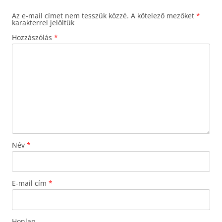
Az e-mail címet nem tesszük közzé.
A kötelező mezőket
*
karakterrel jelöltük
Hozzászólás
*
Név
*
E-mail cím
*
Honlap