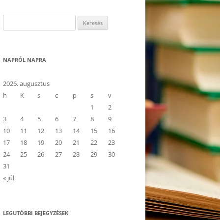
Keresés:
NAPRÓL NAPRA
2026. augusztus
h
K
s
c
p
s
v
1
2
3
4
5
6
7
8
9
10
11
12
13
14
15
16
17
18
19
20
21
22
23
24
25
26
27
28
29
30
31
« júl
LEGUTÓBBI BEJEGYZÉSEK