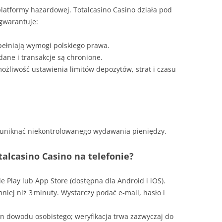
latformy hazardowej. Totalcasino Casino działa pod
gwarantuje:
spełniają wymogi polskiego prawa.
dane i transakcje są chronione.
ożliwość ustawienia limitów depozytów, strat i czasu
by uniknąć niekontrolowanego wydawania pieniędzy.
talcasino Casino na telefonie?
le Play lub App Store (dostępna dla Android i iOS).
niej niż 3 minuty. Wystarczy podać e‑mail, hasło i
an dowodu osobistego; weryfikacja trwa zazwyczaj do