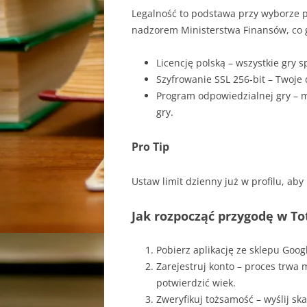
Legalność to podstawa przy wyborze p
nadzorem Ministerstwa Finansów, co 
Licencję polską – wszystkie gry 
Szyfrowanie SSL 256‑bit – Twoje 
Program odpowiedzialnej gry – m
gry.
Pro Tip
Ustaw limit dzienny już w profilu, a
Jak rozpocząć przygodę w To
Pobierz aplikację ze sklepu Goog
Zarejestruj konto – proces trwa m
potwierdzić wiek.
Zweryfikuj tożsamość – wyślij sk