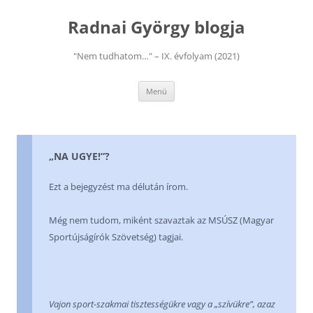
Kilépés
a
Radnai György blogja
tartalomba
"Nem tudhatom…" – IX. évfolyam (2021)
Menü
„NA UGYE!”?
Ezt a bejegyzést ma délután írom.
Még nem tudom, miként szavaztak az MSÚSZ (Magyar
Sportújságírók Szövetség) tagjai.
Vajon sport-szakmai tisztességükre vagy a „szívükre”, azaz