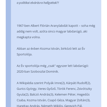
a politikai elvárásra hallgattak?!
1967-ben Albert Flórián Aranylabdát kapott – soha még
addig nem volt, azóta sincs magyar labdarúgó, aki
megkapta volna.
Abban az évben Kozma István, birkózó lett az Év
Sportolója.
Az Év sportolója még „csak” egyszer lett labdarúgó:
2020-ban Szoboszlai Dominik.
A Wikipédia szerint Polyák Imre(2), Kárpáti Rudolf(2),
Gurics György, Veres Győző, Török Ferenc, Zsivótszky
Gyula(2), Balczó András(3), Kelemen Péter, Hegedűs
Csaba, Kozma István, Csapó Géza, Magyar Zoltán(3),
Hargitay András, Németh Miklós, Gerevich Pál,