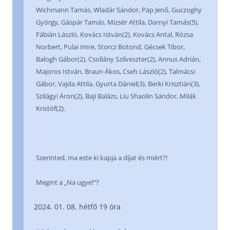
Wichmann Tamás, Wladár Sándor, Pap Jenő, Guczoghy
György, Gáspár Tamás, Mizsér Attila, Darnyi Tamás(5),
Fábián László, Kovács István(2), Kovács Antal, Rózsa
Norbert, Pulai Imre, Storcz Botond, Gécsek Tibor,
Balogh Gábor(2), Csollány Szilveszter(2), Annus Adrián,
Majoros István, Braun Ákos, Cseh László(2), Talmácsi
Gábor, Vajda Attila, Gyurta Dániel(3), Berki Krisztián(3),
Szilágyi Áron(2), Baji Balázs, Liu Shaolin Sándor, Milák
Kristóf(2).
Szerinted, ma este ki kapja a díjat és miért?!
Megint a „Na ugye!”?
01. 08. hétfő 19 óra