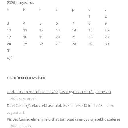
2026. augusztus
h
K
s
c
p
s
v
1
2
3
4
5
6
7
8
9
10
11
12
13
14
15
16
17
18
19
20
21
22
23
24
25
26
27
28
29
30
31
« júl
LEGUTÓBBI BEJEGYZÉSEK
Godz Casino mobilalkalmazás: játssz gyorsan és kényelmesen
2026. augusztus 3.
Duel Casino játékok: élő asztalok és kiemelkedő funkciók
2026.
augusztus 3.
KinBet Casino élmény: élő chat támogatás és gyors játékhozzáférés
2026. július 27.