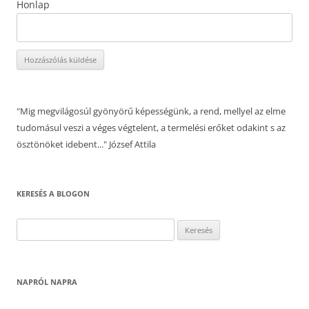
Honlap
"Mig megvilágosúl gyönyörű képességünk, a rend, mellyel az elme
tudomásul veszi a véges végtelent, a termelési erőket odakint s az
ösztönöket idebent..." József Attila
KERESÉS A BLOGON
Keresés:
NAPRÓL NAPRA