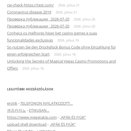
cw-check-https://test.com/
2026. július 21.
Coronavirus disease 2019
2026. július 21.
Проверка публикации · 2026-07-20
2026. július 20.
Проверка публикации · 2026-07-20
2026. július 20.
Conheça os melhores hiper bet casino games e suas
funcionalidades exclusivas
2026. július 19.
So nutzen Sie den Drückglück Bonus Code ohne Einzahlung für
einen erfolgreichen Start
2026. július 18.
Unlocking the Secrets of Magical Vegas Casino Promotions and
Offers
2026. július 18.
LEGUTÓBBI HOZZÁSZÓLÁSOK
erotik
-
TELEFONON NYILATKOZOTT…
샌즈카지노
-
ETIKUSAN…
https://www.megatakip.com
-
„APÁK ÉS FIÚK”
upload shell download
-
„APÁK ÉS FIÚK”