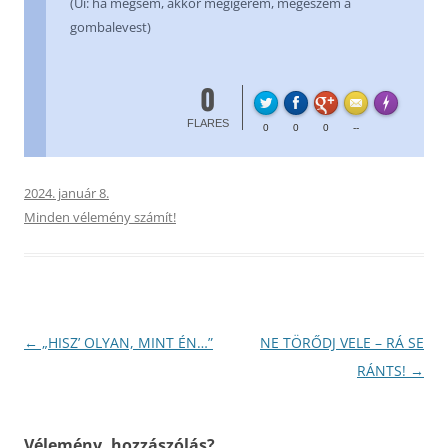
(Ui: ha mégsem, akkor megígérem, megeszem a
gombalevest)
0
FL
Made with
FLARES
0
0
0
--
2024. január 8.
Minden vélemény számít!
Bejegyzés
←
„HISZ’ OLYAN, MINT ÉN…”
NE TÖRŐDJ VELE – RÁ SE
navigáció
RÁNTS!
→
Vélemény, hozzászólás?