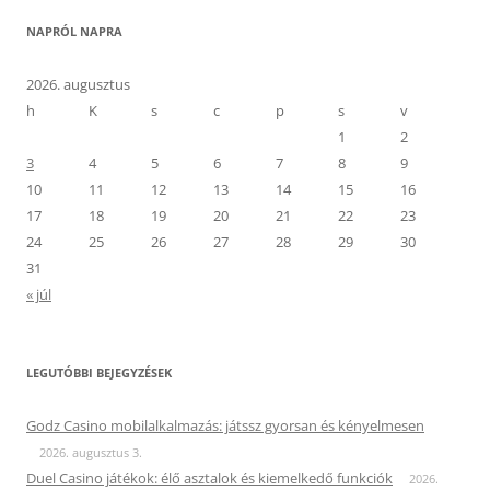
NAPRÓL NAPRA
2026. augusztus
h
K
s
c
p
s
v
1
2
3
4
5
6
7
8
9
10
11
12
13
14
15
16
17
18
19
20
21
22
23
24
25
26
27
28
29
30
31
« júl
LEGUTÓBBI BEJEGYZÉSEK
Godz Casino mobilalkalmazás: játssz gyorsan és kényelmesen
2026. augusztus 3.
Duel Casino játékok: élő asztalok és kiemelkedő funkciók
2026.