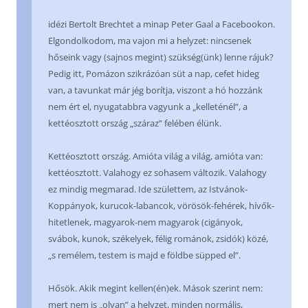
idézi Bertolt Brechtet a minap Peter Gaal a Facebookon.
Elgondolkodom, ma vajon mi a helyzet: nincsenek
hőseink vagy (sajnos megint) szükség(ünk) lenne rájuk?
Pedig itt, Pomázon szikrázóan süt a nap, cefet hideg
van, a tavunkat már jég borítja, viszont a hó hozzánk
nem ért el, nyugatabbra vagyunk a „kelleténél”, a
kettéosztott ország „száraz” felében élünk.
Kettéosztott ország. Amióta világ a világ, amióta van:
kettéosztott. Valahogy ez sohasem változik. Valahogy
ez mindig megmarad. Ide születtem, az Istvánok-
Koppányok, kurucok-labancok, vörösök-fehérek, hívők-
hitetlenek, magyarok-nem magyarok (cigányok,
svábok, kunok, székelyek, félig románok, zsidók) közé,
„s remélem, testem is majd e földbe süpped el”.
Hősök. Akik megint kellen(én)ek. Mások szerint nem:
mert nem is „olyan” a helyzet, minden normális,