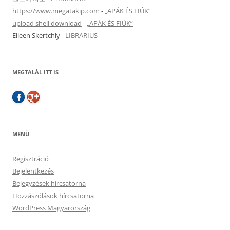
https://www.megatakip.com
-
„APÁK ÉS FIÚK”
upload shell download
-
„APÁK ÉS FIÚK”
Eileen Skertchly
-
LIBRARIUS
MEGTALÁL ITT IS
MENÜ
Regisztráció
Bejelentkezés
Bejegyzések hírcsatorna
Hozzászólások hírcsatorna
WordPress Magyarország