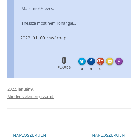
Ma lenne 94 éves.
Thessza most nem rohangál…
01. 09. vasárnap
0
FL
Made with
FLARES
0
0
0
--
2022. január 9.
Minden vélemény számít!
Bejegyzés
←
NAPLÓSZERŰEN
NAPLÓSZERŰEN
→