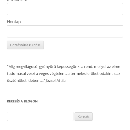
Honlap
"Mig megvilágosúl gyönyörű képességünk, a rend, mellyel az elme
tudomásul veszi a véges végtelent, a termelési erőket odakint s az
ösztönöket idebent..." József Attila
KERESÉS A BLOGON
Keresés: