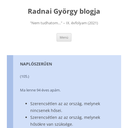
Kilépés
a
Radnai György blogja
tartalomba
"Nem tudhatom…" – IX. évfolyam (2021)
Menü
NAPLÓSZERŰEN
(105.)
Ma lenne 94 éves apám.
Szerencsétlen az az ország, melynek
nincsenek hősei.
Szerencsétlen az az ország, melynek
hősökre van szüksége.