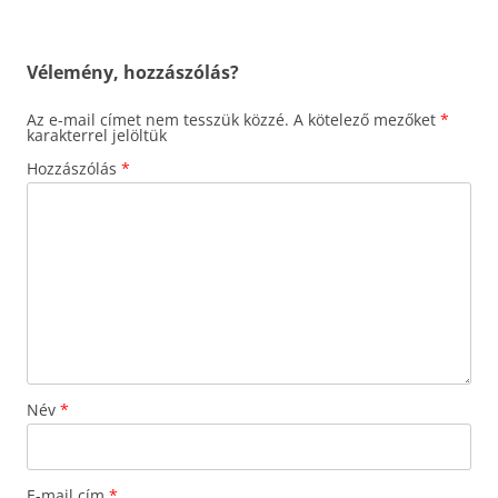
navigáció
Vélemény, hozzászólás?
Az e-mail címet nem tesszük közzé.
A kötelező mezőket
*
karakterrel jelöltük
Hozzászólás
*
Név
*
E-mail cím
*