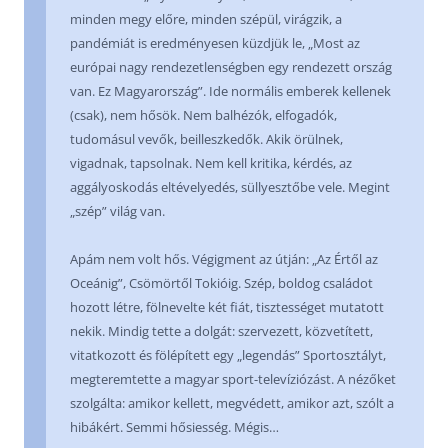
minden megy előre, minden szépül, virágzik, a
pandémiát is eredményesen küzdjük le, „Most az
európai nagy rendezetlenségben egy rendezett ország
van. Ez Magyarország”. Ide normális emberek kellenek
(csak), nem hősök. Nem balhézók, elfogadók,
tudomásul vevők, beilleszkedők. Akik örülnek,
vigadnak, tapsolnak. Nem kell kritika, kérdés, az
aggályoskodás eltévelyedés, süllyesztőbe vele. Megint
„szép” világ van.
Apám nem volt hős. Végigment az útján: „Az Értől az
Oceánig”, Csömörtől Tokióig. Szép, boldog családot
hozott létre, fölnevelte két fiát, tisztességet mutatott
nekik. Mindig tette a dolgát: szervezett, közvetített,
vitatkozott és fölépített egy „legendás” Sportosztályt,
megteremtette a magyar sport-televíziózást. A nézőket
szolgálta: amikor kellett, megvédett, amikor azt, szólt a
hibákért. Semmi hősiesség. Mégis…