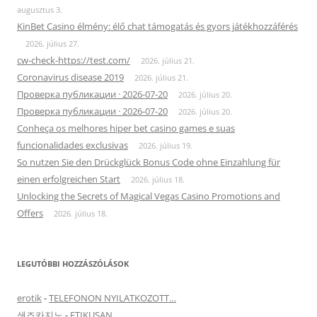
augusztus 3.
KinBet Casino élmény: élő chat támogatás és gyors játékhozzáférés
2026. július 27.
cw-check-https://test.com/
2026. július 21.
Coronavirus disease 2019
2026. július 21.
Проверка публикации · 2026-07-20
2026. július 20.
Проверка публикации · 2026-07-20
2026. július 20.
Conheça os melhores hiper bet casino games e suas
funcionalidades exclusivas
2026. július 19.
So nutzen Sie den Drückglück Bonus Code ohne Einzahlung für
einen erfolgreichen Start
2026. július 18.
Unlocking the Secrets of Magical Vegas Casino Promotions and
Offers
2026. július 18.
LEGUTÓBBI HOZZÁSZÓLÁSOK
erotik
-
TELEFONON NYILATKOZOTT…
샌즈카지노
-
ETIKUSAN…