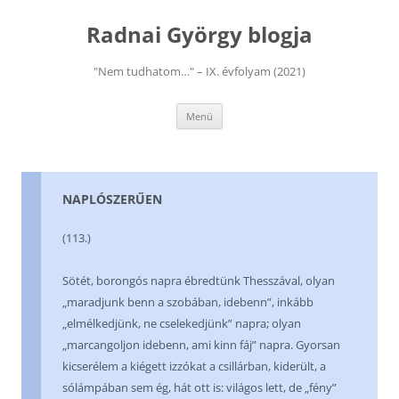
Kilépés
a
Radnai György blogja
tartalomba
"Nem tudhatom…" – IX. évfolyam (2021)
Menü
NAPLÓSZERŰEN
(113.)
Sötét, borongós napra ébredtünk Thesszával, olyan
„maradjunk benn a szobában, idebenn”, inkább
„elmélkedjünk, ne cselekedjünk” napra; olyan
„marcangoljon idebenn, ami kinn fáj” napra. Gyorsan
kicserélem a kiégett izzókat a csillárban, kiderült, a
sólámpában sem ég, hát ott is: világos lett, de „fény”