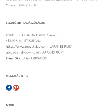
Offers
2026. július 18.
LEGUTÓBBI HOZZÁSZÓLÁSOK
erotik
-
TELEFONON NYILATKOZOTT…
샌즈카지노
-
ETIKUSAN…
https://www.megatakip.com
-
„APÁK ÉS FIÚK”
upload shell download
-
„APÁK ÉS FIÚK”
Eileen Skertchly
-
LIBRARIUS
MEGTALÁL ITT IS
MENÜ