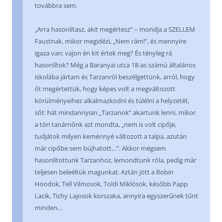
továbbra sem.
„Arra hasonlítasz, akit megértesz” – mondja a SZELLEM
Faustnak, mikor megidézi, „Nem rám!”, és mennyire
igaza van: vajon én kit értek meg? És tényleg rá
hasonlítok? Még a Baranyai utca 18-as számú általános
iskolába jártam és Tarzanról beszélgettünk, arról, hogy
őt megértettük, hogy képes volt a megváltozott
körülményeihez alkalmazkodni és túlélni a helyzetét,
sőt: hát mindannyian „Tarzanok” akartunk lenni, mikor
a töri tanárnőnk azt mondta, „nem is volt cipője,
tudjátok milyen keménnyé változott a talpa, azután
már cipőbe sem bújhatott…”. Akkor mégsem
hasonlítottunk Tarzanhoz, lemondtunk róla, pedig már
teljesen beleéltük magunkat. Aztán jött a Robin
Hoodok, Tell Vilmosok, Toldi Miklósok, később Papp
Lacik, Tichy Lajosok korszaka, annyira egyszerűnek tűnt
minden…