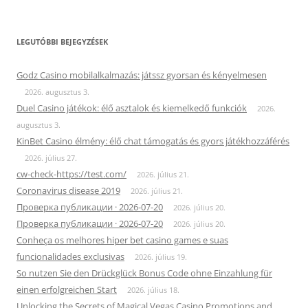
LEGUTÓBBI BEJEGYZÉSEK
Godz Casino mobilalkalmazás: játssz gyorsan és kényelmesen
2026. augusztus 3.
Duel Casino játékok: élő asztalok és kiemelkedő funkciók
2026.
augusztus 3.
KinBet Casino élmény: élő chat támogatás és gyors játékhozzáférés
2026. július 27.
cw-check-https://test.com/
2026. július 21.
Coronavirus disease 2019
2026. július 21.
Проверка публикации · 2026-07-20
2026. július 20.
Проверка публикации · 2026-07-20
2026. július 20.
Conheça os melhores hiper bet casino games e suas
funcionalidades exclusivas
2026. július 19.
So nutzen Sie den Drückglück Bonus Code ohne Einzahlung für
einen erfolgreichen Start
2026. július 18.
Unlocking the Secrets of Magical Vegas Casino Promotions and