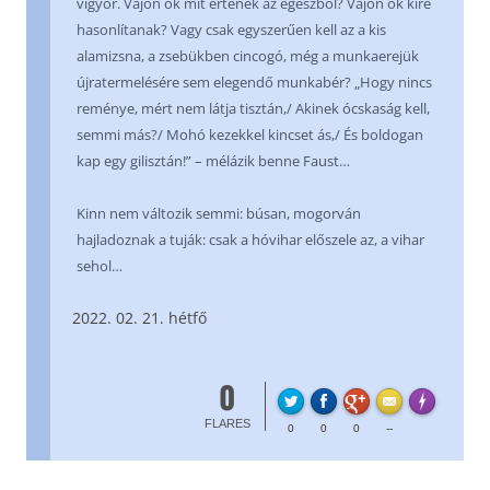
vigyor. Vajon ők mit értenek az egészből? Vajon ők kire
hasonlítanak? Vagy csak egyszerűen kell az a kis
alamizsna, a zsebükben cincogó, még a munkaerejük
újratermelésére sem elegendő munkabér? „Hogy nincs
reménye, mért nem látja tisztán,/ Akinek ócskaság kell,
semmi más?/ Mohó kezekkel kincset ás,/ És boldogan
kap egy gilisztán!” – mélázik benne Faust…
Kinn nem változik semmi: búsan, mogorván
hajladoznak a tuják: csak a hóvihar előszele az, a vihar
sehol…
02. 21. hétfő
0
FL
Made with
FLARES
0
0
0
--