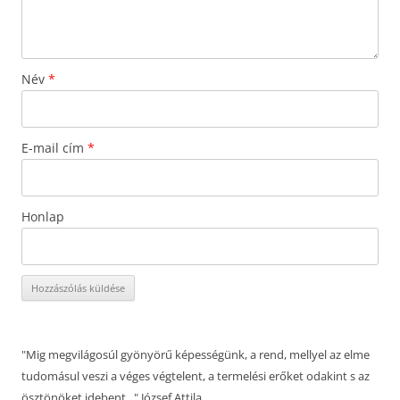
Név
*
E-mail cím
*
Honlap
"Mig megvilágosúl gyönyörű képességünk, a rend, mellyel az elme
tudomásul veszi a véges végtelent, a termelési erőket odakint s az
ösztönöket idebent..." József Attila