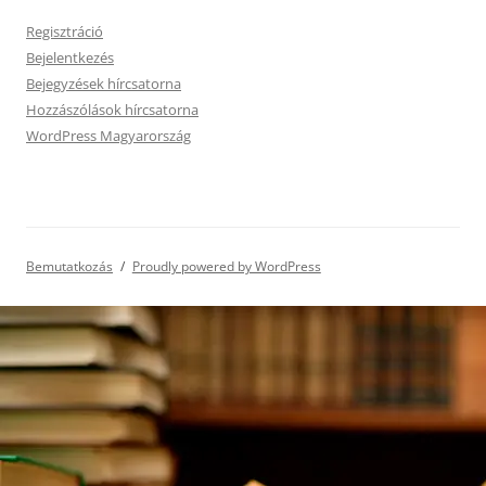
Regisztráció
Bejelentkezés
Bejegyzések hírcsatorna
Hozzászólások hírcsatorna
WordPress Magyarország
Bemutatkozás
Proudly powered by WordPress