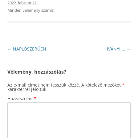
2022. február 21.
Minden vélemény számít!
Bejegyzés
←
NAPLÓSZERŰEN
IVÁNYI …
→
navigáció
Vélemény, hozzászólás?
Az e-mail címet nem tesszük közzé.
A kötelező mezőket
*
karakterrel jelöltük
Hozzászólás
*