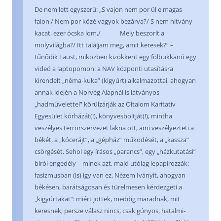
De nem lett egyszerű: „S vajon nem por ül e magas
falon,/ Nem por közé vagyok bezárva?/ S nem hitvány
kacat, ezer ócska lom,/ Mely beszorít a
molyvilágba?/ Itt találjam meg, amit keresek?” –
tűnődik Faust, miközben kizökkent egy fölbukkanó egy
videó a laptopomon: a NAV központi utasításra
kirendelt „néma-kuka” (kigyúrt) alkalmazottai, ahogyan
annak idején a Norvég Alapnál is látványos
„hadművelettel” körülzárják az Oltalom Karitatív
Egyesület kórházát(!), könyvesboltját(!), mintha
veszélyes terrorszervezet lakna ott, ami veszélyezteti a
békét, a „kócerájt”, a „gépház” működését, a „kassza”
csörgését. Sehol egy írásos „parancs”, egy „házkutatási”
bírói engedély – minek azt, majd utólag lepapírozzák:
fasizmusban (is) így van ez. Nézem Iványit, ahogyan
békésen, barátságosan és türelmesen kérdezgeti a
„kigyúrtakat”: miért jöttek, meddig maradnak, mit
keresnek; persze válasz nincs, csak gúnyos, hatalmi-