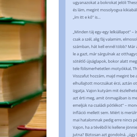
ugyanazokat a bokrokat jelöli Thess
és lám, megint mosolyogva kikiabál 
„ím itt e kő” is…
„Minden táj egy-egy lelkiállapot” –
csak a szél, alig fáj valamim, elmoso
számban, hát kell ennél több? Már
le a gazt, már sárgulnak az otthag
sötétlő újságlapok, bokor alatt meg
tele fölismerhetetlen motyókkal, Th
Visszafut hozzám, majd megint be a 
elhullajtott morzsákat érzi, aztán ot
izgatja. Vajon kutyám mit észlelhe
azt érti meg, amit önmagában is megt
emeljük na családi pótlékot” – mon
infláció mellett sem. Miért is merül
mai hatalomnak pedig erre nincs p
Vajon, ha a tévéből ki kellene jönni
jutna? Biztosan azt gondolná. „úgy ke