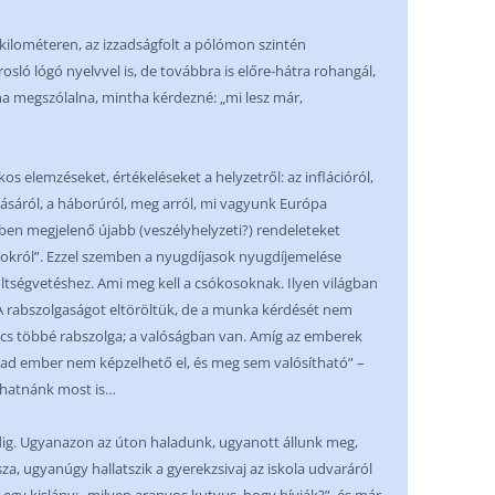
 kilométeren, az izzadságfolt a pólómon szintén
rosló lógó nyelvvel is, de továbbra is előre-hátra rohangál,
ha megszólalna, mintha kérdezné: „mi lesz már,
s elemzéseket, értékeléseket a helyzetről: az inflációról,
lásáról, a háborúról, meg arról, mi vagyunk Európa
en megjelenő újabb (veszélyhelyzeti?) rendeleteket
okról”. Ezzel szemben a nyugdíjasok nyugdíjemelése
 költségvetéshez. Ami meg kell a csókosoknak. Ilyen világban
A rabszolgaságot eltöröltük, de a munka kérdését nem
ncs többé rabszolga; a valóságban van. Amíg az emberek
ad ember nem képzelhető el, és meg sem valósítható” –
 Írhatnánk most is…
ig. Ugyanazon az úton haladunk, ugyanott állunk meg,
za, ugyanúgy hallatszik a gyerekzsivaj az iskola udvaráról