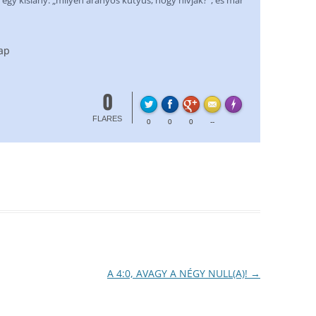
egy kislány: „milyen aranyos kutyus, hogy hívják?”, és már
nap
0
FLARE
Made with
More Info
FLARES
0
0
0
--
A 4:0, AVAGY A NÉGY NULL(A)!
→