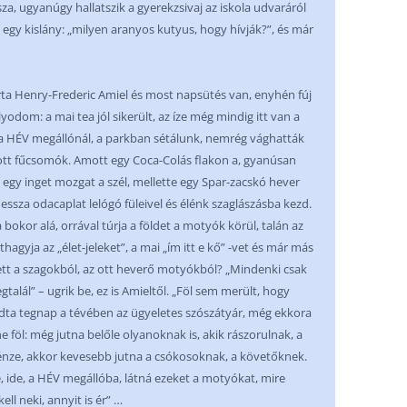
za, ugyanúgy hallatszik a gyerekzsivaj az iskola udvaráról
egy kislány: „milyen aranyos kutyus, hogy hívják?”, és már
 írta Henry-Frederic Amiel és most napsütés van, enyhén fúj
lyodom: a mai tea jól sikerült, az íze még mindig itt van a
 a HÉV megállónál, a parkban sétálunk, nemrég vághatták
yott fűcsomók. Amott egy Coca-Colás flakon a, gyanúsan
 egy inget mozgat a szél, mellette egy Spar-zacskó hever
essza odacaplat lelógó füleivel és élénk szaglászásba kezd.
bokor alá, orrával túrja a földet a motyók körül, talán az
thagyja az „élet-jeleket”, a mai „ím itt e kő” -vet és már más
tett a szagokból, az ott heverő motyókból? „Mindenki csak
alál” – ugrik be, ez is Amieltől. „Föl sem merült, hogy
dta tegnap a tévében az ügyeletes szószátyár, még ekkora
ne föl: még jutna belőle olyanoknak is, akik rászorulnak, a
énze, akkor kevesebb jutna a csókosoknak, a követőknek.
e, ide, a HÉV megállóba, látná ezeket a motyókat, mire
ll neki, annyit is ér” …