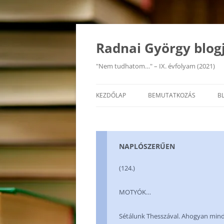
Kilépés
a
tartalomba
Radnai György blog
"Nem tudhatom…" – IX. évfolyam (2021)
KEZDŐLAP
BEMUTATKOZÁS
B
NAPLÓSZERŰEN
(124.)
MOTYÓK…
Sétálunk Thesszával. Ahogyan mind