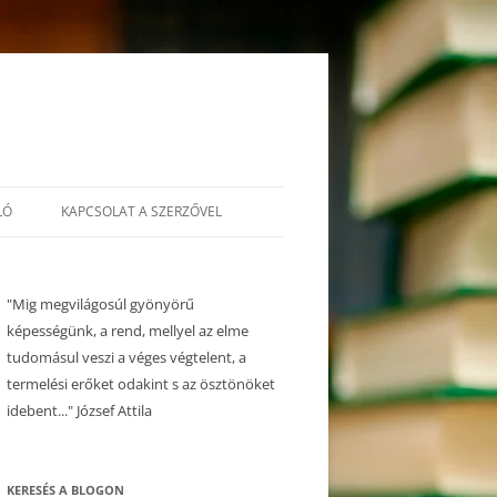
LÓ
KAPCSOLAT A SZERZŐVEL
"Mig megvilágosúl gyönyörű
képességünk, a rend, mellyel az elme
tudomásul veszi a véges végtelent, a
termelési erőket odakint s az ösztönöket
idebent..." József Attila
KERESÉS A BLOGON