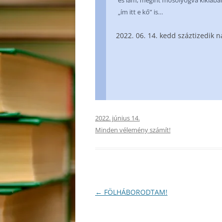
és lám, megint mosolyogva kikiabál 
„ím itt e kő” is…
06. 14. kedd száztizedik 
2022. június 14.
Minden vélemény számít!
Bejegyzés
←
FÖLHÁBORODTAM!
navigáció