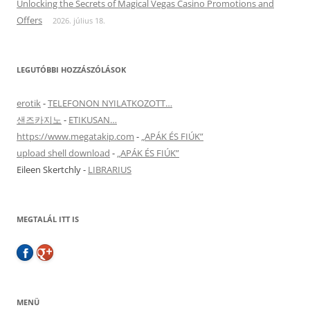
Unlocking the Secrets of Magical Vegas Casino Promotions and
Offers
2026. július 18.
LEGUTÓBBI HOZZÁSZÓLÁSOK
erotik
-
TELEFONON NYILATKOZOTT…
샌즈카지노
-
ETIKUSAN…
https://www.megatakip.com
-
„APÁK ÉS FIÚK”
upload shell download
-
„APÁK ÉS FIÚK”
Eileen Skertchly
-
LIBRARIUS
MEGTALÁL ITT IS
MENÜ