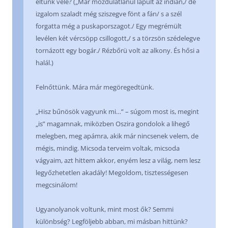
éltünk vele? („Már mozdulatlanul lapult az indián,/ de
izgalom szaladt még sziszegve fönt a fán/ s a szél
forgatta még a puskaporszagot./ Egy megrémült
levélen két vércsöpp csillogott,/ s a törzsön szédelegve
tornázott egy bogár./ Rézbőrü volt az alkony. És hősi a
halál.)
Felnőttünk. Mára már megöregedtünk.
„Hisz bűnösök vagyunk mi…” – súgom most is, megint
„is” magamnak, miközben Oszira gondolok a lihegő
melegben, meg apámra, akik már nincsenek velem, de
mégis, mindig. Micsoda terveim voltak, micsoda
vágyaim, azt hittem akkor, enyém lesz a világ, nem lesz
legyőzhetetlen akadály! Megoldom, tisztességesen
megcsinálom!
Ugyanolyanok voltunk, mint most ők? Semmi
különbség? Legföljebb abban, mi másban hittünk?