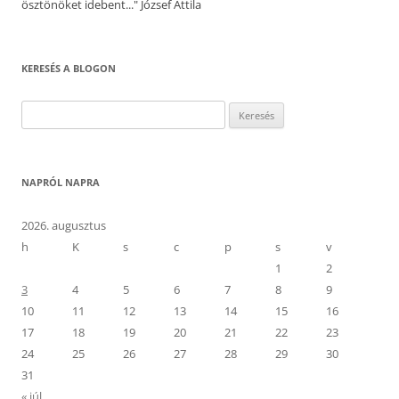
ösztönöket idebent..." József Attila
KERESÉS A BLOGON
Keresés:
NAPRÓL NAPRA
2026. augusztus
h
K
s
c
p
s
v
1
2
3
4
5
6
7
8
9
10
11
12
13
14
15
16
17
18
19
20
21
22
23
24
25
26
27
28
29
30
31
« júl