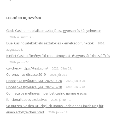
LEGUTÓBBI BEJEGYZÉSEK
Godz Casino mobilalkalmazás: játssz gyorsan és kényelmesen
2026. augusztus 3.
Duel Casino játékok: élő asztalok és kiemelkedő funkciók
2026.
augusztus 3.
KinBet Casino élmény: élő chat támogatás és gyors játékhozzáférés
2026. július 27.
cw-check-https://test.com/
2026. július 21.
Coronavirus disease 2019
2026. július 21.
Проверка публикации · 2026-07-20
2026. július 20.
Проверка публикации · 2026-07-20
2026. július 20.
Conheça os melhores hiper bet casino games e suas
funcionalidades exclusivas
2026. július 19.
So nutzen Sie den Drückglück Bonus Code ohne Einzahlung für
einen erfolgreichen Start
2026. július 18.