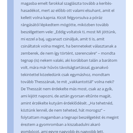
magasba emelt farokkal szaglászta tovább a kerítés-
hasadékot, mert az előbb ott valami elsuhant, amit el
kellett volna kapnia. Kicsit felgyorsulva a póráz
rángásától lépkedtem mögötte, miközben tovább
beszélgettem vele: „Eddig voltatok ti, most MI jöttünk,
mi ezzel a baj, ugyanazt csináljuk, amit ti is, amit
csináltatok volna megint, ha benneteket választanak a
zemberek, de nem így történt, szerencsére” – mondta
tegnap (is) nekem valaki, aki korábban talán a barátom
volt, mára már hűvös távolságtartással, gyanakvó
tekintettel közeledünk csak egymáshoz, mondtam
tovább Thesszának, te mit „vakkantottál” volna neki?
De Thesszát nem érdekelte más most, csak az a gyík,
ami kijött napozni, de aztán gyorsan eltűnte magát,
amint érzékelte kutyám érdeklődését. „Ha tehetnéd,
köztünk lennél, de nem teheted, hát morogsz” –
folytattam magamban a tegnapi beszélgetést és megint
éreztem a gyomromban a kiszabadulni akaró
gombócot, ami egyre nagyobb és nagyobb lett.