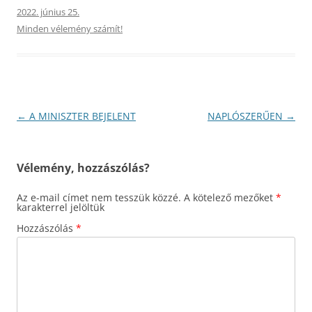
2022. június 25.
Minden vélemény számít!
Bejegyzés
←
A MINISZTER BEJELENT
NAPLÓSZERŰEN
→
navigáció
Vélemény, hozzászólás?
Az e-mail címet nem tesszük közzé.
A kötelező mezőket
*
karakterrel jelöltük
Hozzászólás
*