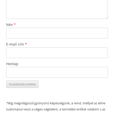
Név
*
E-mail cím
*
Honlap
"Mig megvilágosúl gyönyörű képességünk, a rend, mellyel az elme
tudomásul veszi a véges végtelent, a termelési erőket odakint s az