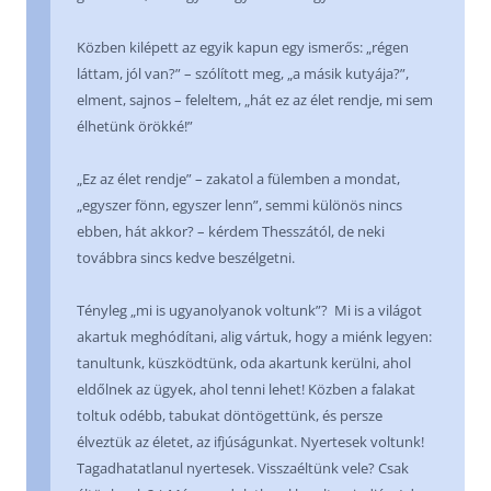
Közben kilépett az egyik kapun egy ismerős: „régen
láttam, jól van?” – szólított meg, „a másik kutyája?”,
elment, sajnos – feleltem, „hát ez az élet rendje, mi sem
élhetünk örökké!”
„Ez az élet rendje” – zakatol a fülemben a mondat,
„egyszer fönn, egyszer lenn”, semmi különös nincs
ebben, hát akkor? – kérdem Thesszától, de neki
továbbra sincs kedve beszélgetni.
Tényleg „mi is ugyanolyanok voltunk”? Mi is a világot
akartuk meghódítani, alig vártuk, hogy a miénk legyen:
tanultunk, küszködtünk, oda akartunk kerülni, ahol
eldőlnek az ügyek, ahol tenni lehet! Közben a falakat
toltuk odébb, tabukat döntögettünk, és persze
élveztük az életet, az ifjúságunkat. Nyertesek voltunk!
Tagadhatatlanul nyertesek. Visszaéltünk vele? Csak