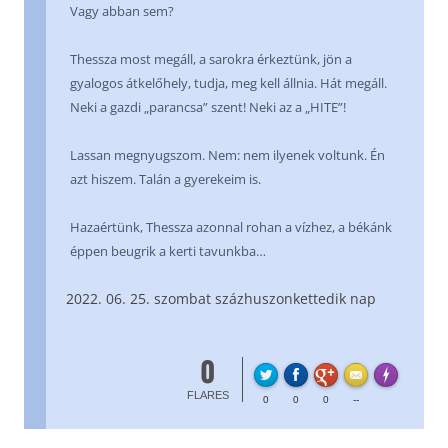
Vagy abban sem?
Thessza most megáll, a sarokra érkeztünk, jön a
gyalogos átkelőhely, tudja, meg kell állnia. Hát megáll.
Neki a gazdi „parancsa” szent! Neki az a „HITE”!
Lassan megnyugszom. Nem: nem ilyenek voltunk. Én
azt hiszem. Talán a gyerekeim is.
Hazaértünk, Thessza azonnal rohan a vízhez, a békánk
éppen beugrik a kerti tavunkba…
06. 25. szombat százhuszonkettedik nap
0
FL
Made with
FLARES
0
0
0
--