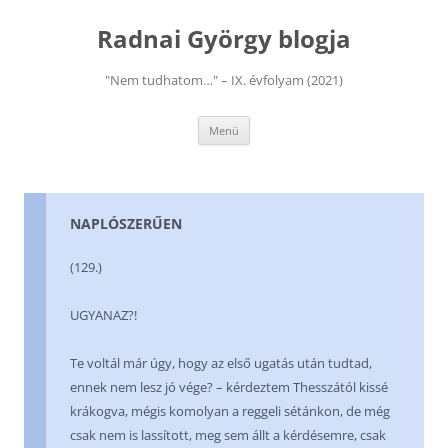
Kilépés
a
Radnai György blogja
tartalomba
"Nem tudhatom…" – IX. évfolyam (2021)
Menü
NAPLÓSZERŰEN
(129.)
UGYANAZ?!
Te voltál már úgy, hogy az első ugatás után tudtad,
ennek nem lesz jó vége? – kérdeztem Thesszától kissé
krákogva, mégis komolyan a reggeli sétánkon, de még
csak nem is lassított, meg sem állt a kérdésemre, csak