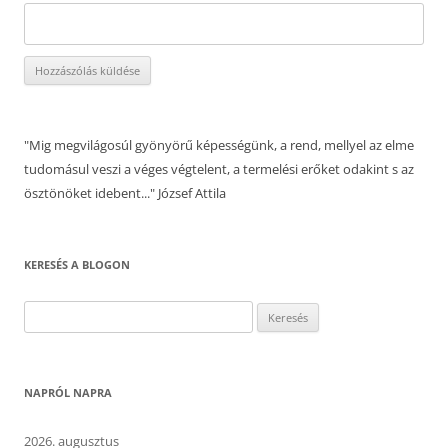
"Mig megvilágosúl gyönyörű képességünk, a rend, mellyel az elme
tudomásul veszi a véges végtelent, a termelési erőket odakint s az
ösztönöket idebent..." József Attila
KERESÉS A BLOGON
Keresés:
NAPRÓL NAPRA
2026. augusztus