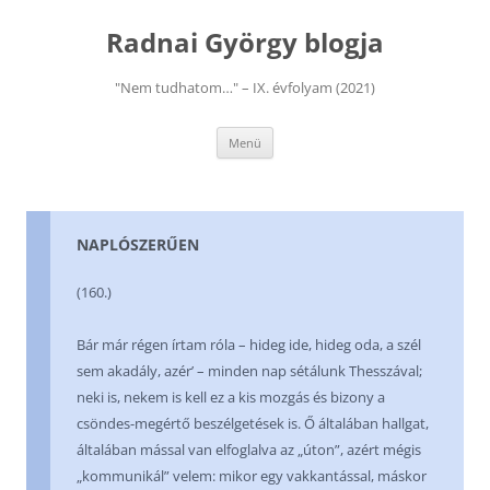
Kilépés
a
Radnai György blogja
tartalomba
"Nem tudhatom…" – IX. évfolyam (2021)
Menü
NAPLÓSZERŰEN
(160.)
Bár már régen írtam róla – hideg ide, hideg oda, a szél
sem akadály, azér’ – minden nap sétálunk Thesszával;
neki is, nekem is kell ez a kis mozgás és bizony a
csöndes-megértő beszélgetések is. Ő általában hallgat,
általában mással van elfoglalva az „úton”, azért mégis
„kommunikál” velem: mikor egy vakkantással, máskor