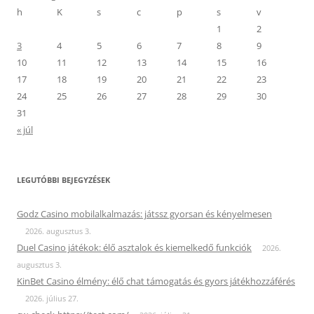
h
K
s
c
p
s
v
1
2
3
4
5
6
7
8
9
10
11
12
13
14
15
16
17
18
19
20
21
22
23
24
25
26
27
28
29
30
31
« júl
LEGUTÓBBI BEJEGYZÉSEK
Godz Casino mobilalkalmazás: játssz gyorsan és kényelmesen
2026. augusztus 3.
Duel Casino játékok: élő asztalok és kiemelkedő funkciók
2026.
augusztus 3.
KinBet Casino élmény: élő chat támogatás és gyors játékhozzáférés
2026. július 27.