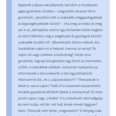
lépésnél a lábam elé pillantok, kerülöm a töredezett-
jeges gödröket, közben – a legutóbb olvasott hírre
gondolok: „Ijesztőre nőtt a szakadék a leggazdagabbak
és legszegényebbek között” – írta meg az index és még
azt is az „előrejelzés szerint egy évtizeden belül meglesz
az első trilliárdos, míg a szegények és gazdagok közötti
szakadék tovább nő”. Elbambulok: itthon-nálunk, kis-
hazánkban vajon mi a helyzet, mennyi az annyi? És
vajon nő vagy csökken a különbség? Aztán arra
gondolok: tegnap böngésztem egy kicsit az interneten,
a KSH, a szakcikkek oldalain, zuhantak nyakamba az
információk a Gini indexről, a Gini együtthatóról,
Atkinsonról stb., és a „tapasztalatom”? Thesszának is
lehet-e, van-e vajon? Talán ő is összeveti-összevetette
korábbi gazdáinál eltöltött életét a mostanival? És mire
jutott vajon; vagy „inkább” ő is a köztévét nézi-hallgatja
és nem tudja, mit lát, mit hall, kinek-minek higgyen?
Nem, Thesszát nem lehet „megvezetni”: ő tényleg csak