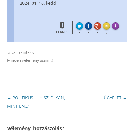
01. 16. kedd
0
FL
Made with
FLARES
0
0
0
--
2024. január 16.
Minden vélemény számít!
Bejegyzés
←
POLITIKUS – „HISZ’ OLYAN,
ÜGYELET
→
navigáció
MINT ÉN…”
Vélemény, hozzászólás?