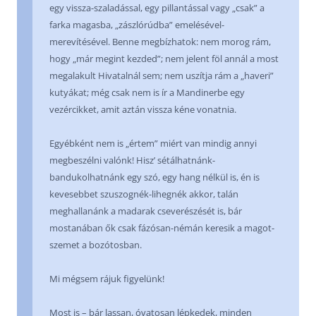
egy vissza-szaladással, egy pillantással vagy „csak” a
farka magasba, „zászlórúdba” emelésével-
merevítésével. Benne megbízhatok: nem morog rám,
hogy „már megint kezded”; nem jelent föl annál a most
megalakult Hivatalnál sem; nem uszítja rám a „haveri”
kutyákat; még csak nem is ír a Mandinerbe egy
vezércikket, amit aztán vissza kéne vonatnia.
Egyébként nem is „értem” miért van mindig annyi
megbeszélni valónk! Hisz’ sétálhatnánk-
bandukolhatnánk egy szó, egy hang nélkül is, én is
kevesebbet szuszognék-lihegnék akkor, talán
meghallanánk a madarak cseverészését is, bár
mostanában ők csak fázósan-némán keresik a magot-
szemet a bozótosban.
Mi mégsem rájuk figyelünk!
Most is – bár lassan, óvatosan lépkedek, minden