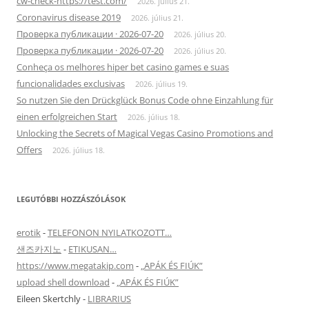
cw-check-https://test.com/
2026. július 21.
Coronavirus disease 2019
2026. július 21.
Проверка публикации · 2026-07-20
2026. július 20.
Проверка публикации · 2026-07-20
2026. július 20.
Conheça os melhores hiper bet casino games e suas
funcionalidades exclusivas
2026. július 19.
So nutzen Sie den Drückglück Bonus Code ohne Einzahlung für
einen erfolgreichen Start
2026. július 18.
Unlocking the Secrets of Magical Vegas Casino Promotions and
Offers
2026. július 18.
LEGUTÓBBI HOZZÁSZÓLÁSOK
erotik
-
TELEFONON NYILATKOZOTT…
샌즈카지노
-
ETIKUSAN…
https://www.megatakip.com
-
„APÁK ÉS FIÚK”
upload shell download
-
„APÁK ÉS FIÚK”
Eileen Skertchly
-
LIBRARIUS