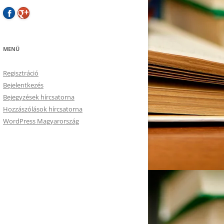
MENÜ
Regisztráció
Bejelentkezés
Bejegyzések hírcsatorna
Hozzászólások hírcsatorna
WordPress Magyarország