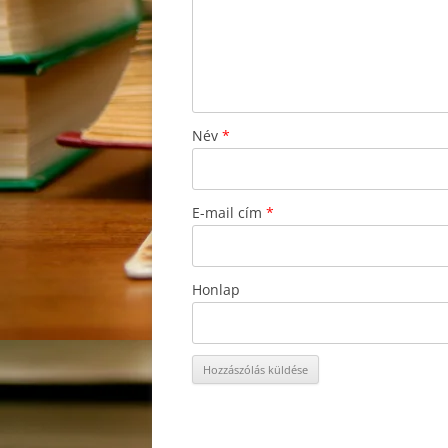
Név
*
E-mail cím
*
Honlap