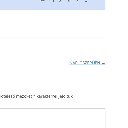
FLARES
0
0
0
--
NAPLÓSZERŰEN
→
kötelező mezőket
*
karakterrel jelöltük