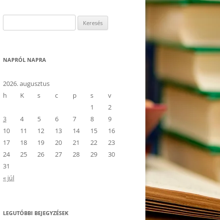
Keresés:
NAPRÓL NAPRA
2026. augusztus
h
K
s
c
p
s
v
1
2
3
4
5
6
7
8
9
10
11
12
13
14
15
16
17
18
19
20
21
22
23
24
25
26
27
28
29
30
31
« júl
LEGUTÓBBI BEJEGYZÉSEK