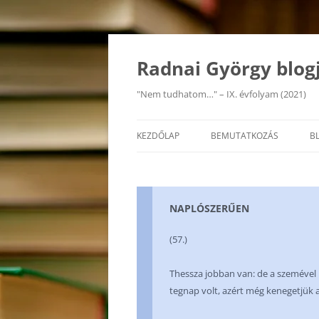
Kilépés
a
tartalomba
Radnai György blog
"Nem tudhatom…" – IX. évfolyam (2021)
KEZDŐLAP
BEMUTATKOZÁS
B
NAPLÓSZERŰEN
(57.)
Thessza jobban van: de a szemével
tegnap volt, azért még kenegetjük a