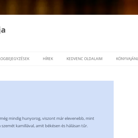
ja
LOGBEJEGYZÉSEK
HÍREK
KEDVENC OLDALAIM
KÖNYVAJÁN
 még mindig hunyorog, viszont már elevenebb, mint
 szemét kamillával, amit békésen és hálásan tűr.