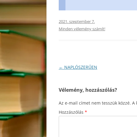
2021. szeptember 7.
Minden vélemény számít!
Bejegyzés
←
NAPLÓSZERŰEN
navigáció
Vélemény, hozzászólás?
Az e-mail címet nem tesszük közzé.
A 
Hozzászólás
*