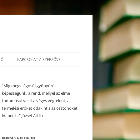
LÓ
KAPCSOLAT A SZERZŐVEL
"Mig megvilágosúl gyönyörű
képességünk, a rend, mellyel az elme
tudomásul veszi a véges végtelent, a
termelési erőket odakint s az ösztönöket
idebent..." József Attila
KERESÉS A BLOGON