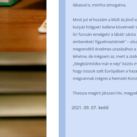
lábaival is, mintha simogatna.
Most jut el hozzám a Múlt ás Jövő 
kutyás hölgyet/ kellene követned/ 
ló/ furcsán emelgeti/ a lábát/ sánt
embereket/ figyelmeztetnek” – olv
megrendítő érzelmes utazásához a 
lehetne, de mégsem az, mert a zsidó
„Megbűnhődte már e nép” közös mú
hogy osszuk szét Európában a hazai
megvannak (végre) a Nemzeti Konz
Thessza megint játszani hív, megy
09. 07. kedd