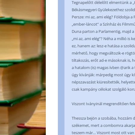
Tegnapelőtt délelőtt elmentünk a „
Békásmegyeri Gyülekezethez szolida
Persze: mi az, ami elég? Földobja a F
„ember-láncot” a Színház és Filmmű
Duna parton a Parlamentig, majd a K
„mi az, ami elég”? Néha a millió is 
ez, hanem az: lesz-e hatása a szoli
mérhető, hogy megváltozik-e rögtön
tiltakozás, erőt ad-e másoknak is, 
a hatalom (is) magas ívben @arik a t
úgy kívánják: márpedig most úgy kí
népszavazást kiüresítették, helyett
csak kampány célokat szolgáló konz
Viszont Iványinál megrendítően fel
Thessza bejön a szobába, hozzám d
székemet, mert a combomra akarja t
teszem már… Viszont most ott van 