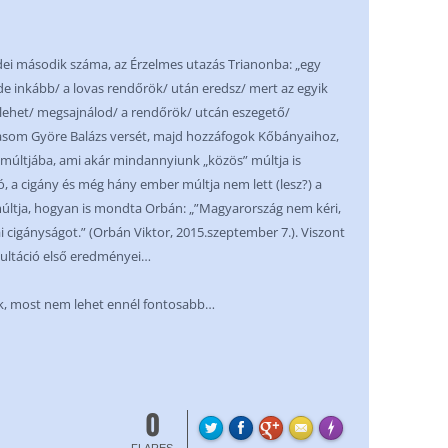
idei második száma, az Érzelmes utazás Trianonba: „egy
de inkább/ a lovas rendőrök/ után eredsz/ mert az egyik
a lehet/ megsajnálod/ a rendőrök/ utcán eszegető/
asom Györe Balázs versét, majd hozzáfogok Kőbányaihoz,
múltjába, ami akár mindannyiunk „közös” múltja is
, a cigány és még hány ember múltja nem lett (lesz?) a
ltja, hogyan is mondta Orbán: „”Magyarország nem kéri,
 cigányságot.” (Orbán Viktor, 2015.szeptember 7.). Viszont
ultáció első eredményei…
ek, most nem lehet ennél fontosabb…
0
FLARE
Made with
More Info