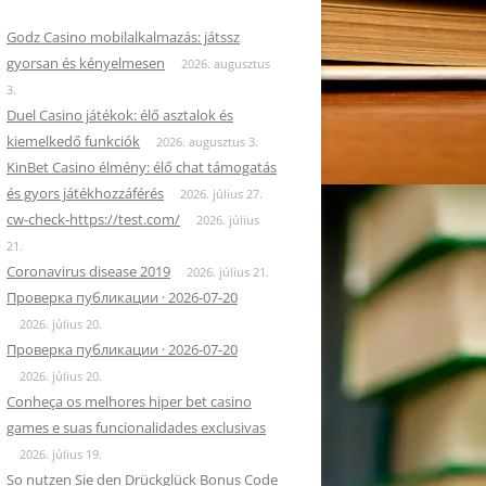
Godz Casino mobilalkalmazás: játssz
gyorsan és kényelmesen
2026. augusztus
3.
Duel Casino játékok: élő asztalok és
kiemelkedő funkciók
2026. augusztus 3.
KinBet Casino élmény: élő chat támogatás
és gyors játékhozzáférés
2026. július 27.
cw-check-https://test.com/
2026. július
21.
Coronavirus disease 2019
2026. július 21.
Проверка публикации · 2026-07-20
2026. július 20.
Проверка публикации · 2026-07-20
2026. július 20.
Conheça os melhores hiper bet casino
games e suas funcionalidades exclusivas
2026. július 19.
So nutzen Sie den Drückglück Bonus Code