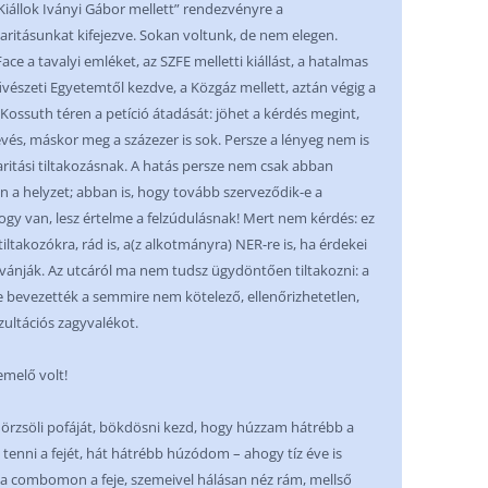
Kiállok Iványi Gábor mellett” rendezvényre a
ritásunkat kifejezve. Sokan voltunk, de nem elegen.
ace a tavalyi emléket, az SZFE melletti kiállást, a hatalmas
vészeti Egyetemtől kezdve, a Közgáz mellett, aztán végig a
ossuth téren a petíció átadását: jöhet a kérdés megint,
kevés, máskor meg a százezer is sok. Persze a lényeg nem is
daritási tiltakozásnak. A hatás persze nem csak abban
 a helyzet; abban is, hogy tovább szerveződik-e a
hogy van, lesz értelme a felzúdulásnak! Mert nem kérdés: ez
iltakozókra, rád is, a(z alkotmányra) NER-re is, ha érdekei
vánják. Az utcáról ma nem tudsz ügydöntően tiltakozni: a
e bevezették a semmire nem kötelező, ellenőrizhetetlen,
ultációs zagyvalékot.
emelő volt!
örzsöli pofáját, bökdösni kezd, hogy húzzam hátrébb a
enni a fejét, hát hátrébb húzódom – ahogy tíz éve is
a combomon a feje, szemeivel hálásan néz rám, mellső