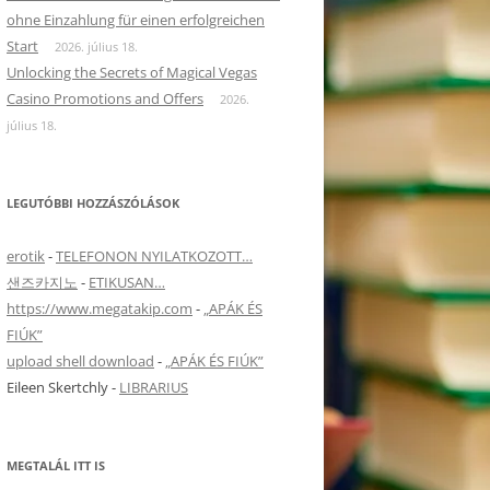
ohne Einzahlung für einen erfolgreichen
Start
2026. július 18.
Unlocking the Secrets of Magical Vegas
Casino Promotions and Offers
2026.
július 18.
LEGUTÓBBI HOZZÁSZÓLÁSOK
erotik
-
TELEFONON NYILATKOZOTT…
샌즈카지노
-
ETIKUSAN…
https://www.megatakip.com
-
„APÁK ÉS
FIÚK”
upload shell download
-
„APÁK ÉS FIÚK”
Eileen Skertchly
-
LIBRARIUS
MEGTALÁL ITT IS