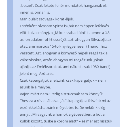
„beszél”. Csak fekete-fehér mondatok hangzanak el:
innen is, onnan is.
Manipulált szövegek korát éljük.
Esténként olvasom Spirót is (bár nem éppen lefekvés
előtti olvasmány), a „Mikor szabad ölni”-t, benne a ’48-
as forradalomról írt esszéjét, azt, ahogyan fölvázolja az
utat, ami március 15-től (nyílegyenesen) Trianonhoz
vezetett. Azt, ahogyan a környező népek reagáltak a
változásokra, aztán ahogyan mi reagáltunk. Jókait
ajánlja, az Emléksorok-at, ami nálunk csak 1980-ban(!!)
jelent meg. Azóta se.
Csak kapargatjuk a felszínt, csak kapargatjuk – nem
ásunk le a mélybe.
Vajon miért nem? Pedig a struccnak sem könnyű!
Thessza a rövid lábaival „ás”, kapirgálja a felszínt: mi az
eszünkkel áshatnánk mélyebbre is. De nekünk elég
annyi: „Mi vagyunk a homok a gépezetben, a bot a
küllők között, tüske a köröm alatt” – és már azt hisszük