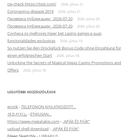
cw-check-https://test.com/
2026. július 21.
Coronavirus disease 2019
2026. július 21.
Проверка публикации · 2026-07-20
2026. július 20.
Проверка публикации · 2026-07-20
2026. július 20.
Conheça os melhores hiper bet casino games e suas
funcionalidades exclusivas
2026. július 19.
So nutzen Sie den Drückglück Bonus Code ohne Einzahlung für
einen erfolgreichen Start
2026. július 18.
Unlocking the Secrets of Magical Vegas Casino Promotions and
Offers
2026. július 18.
LEGUTÓBBI HOZZÁSZÓLÁSOK
erotik
-
TELEFONON NYILATKOZOTT…
샌즈카지노
-
ETIKUSAN…
https://www.megatakip.com
-
„APÁK ÉS FIÚK”
upload shell download
-
„APÁK ÉS FIÚK”
Eileen Skertchly
-
LIBRARIUS