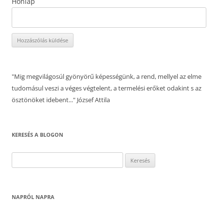
Honlap
"Mig megvilágosúl gyönyörű képességünk, a rend, mellyel az elme
tudomásul veszi a véges végtelent, a termelési erőket odakint s az
ösztönöket idebent..." József Attila
KERESÉS A BLOGON
Keresés:
NAPRÓL NAPRA