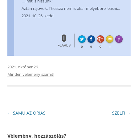
…, mit is hiszünk?
Aztán rájövök: Thessza nem is akar mélyebbre leásni…
2021. 10. 26. kedd
0
FL
Made with
FLARES
0
0
0
--
2021. október 26.
Minden vélemény számít!
Bejegyzés
←
SAMU AZ ÓRIÁS
SZELFI
→
navigáció
Vélemény, hozzászólás?