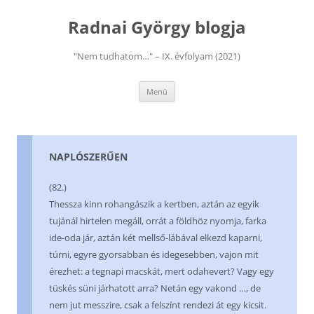
Kilépés
a
Radnai György blogja
tartalomba
"Nem tudhatom…" – IX. évfolyam (2021)
Menü
NAPLÓSZERŰEN
(82.)
Thessza kinn rohangászik a kertben, aztán az egyik
tujánál hirtelen megáll, orrát a földhöz nyomja, farka
ide-oda jár, aztán két mellső-lábával elkezd kaparni,
túrni, egyre gyorsabban és idegesebben, vajon mit
érezhet: a tegnapi macskát, mert odahevert? Vagy egy
tüskés süni járhatott arra? Netán egy vakond …, de
nem jut messzire, csak a felszínt rendezi át egy kicsit.