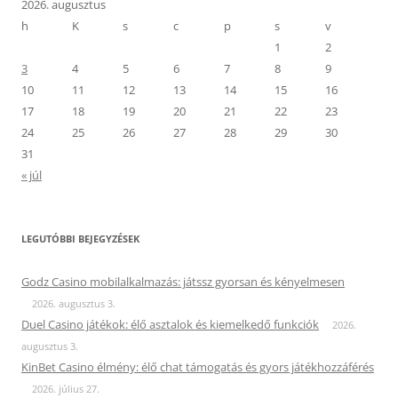
2026. augusztus
h
K
s
c
p
s
v
1
2
3
4
5
6
7
8
9
10
11
12
13
14
15
16
17
18
19
20
21
22
23
24
25
26
27
28
29
30
31
« júl
LEGUTÓBBI BEJEGYZÉSEK
Godz Casino mobilalkalmazás: játssz gyorsan és kényelmesen
2026. augusztus 3.
Duel Casino játékok: élő asztalok és kiemelkedő funkciók
2026.
augusztus 3.
KinBet Casino élmény: élő chat támogatás és gyors játékhozzáférés
2026. július 27.