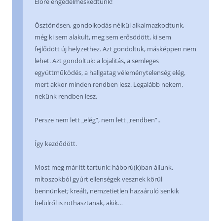
Előre engedelmeskedtünk!
Ösztönösen, gondolkodás nélkül alkalmazkodtunk,
még ki sem alakult, meg sem erősödött, ki sem
fejlődött új helyzethez. Azt gondoltuk, másképpen nem
lehet. Azt gondoltuk: a lojalitás, a semleges
együttműködés, a hallgatag véleménytelenség elég,
mert akkor minden rendben lesz. Legalább nekem,
nekünk rendben lesz.
Persze nem lett „elég”, nem lett „rendben”..
Így kezdődött.
Most meg már itt tartunk: háború(k)ban állunk,
mítoszokból gyúrt ellenségek vesznek körül
bennünket; kreált, nemzetietlen hazaáruló senkik
belülről is rothasztanak, akik…