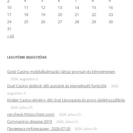
3
4
5
6
7
8
9
10
11
12
13
14
15
16
17
18
19
20
21
22
23
24
25
26
27
28
29
30
31
« júl
LEGUTÓBBI BEJEGYZÉSEK
Godz Casino mobilalkalmazás: játssz gyorsan és kényelmesen
2026. augusztus 3.
Duel Casino játékok: élő asztalok és kiemelkedő funkciók
2026.
augusztus 3.
KinBet Casino élmény: élő chat támogatás és gyors játékhozzáférés
2026. július 27.
cw-check-https://test.com/
2026. július 21.
Coronavirus disease 2019
2026. július 21.
Проверка публикации · 2026-07-20
2026. július 20.