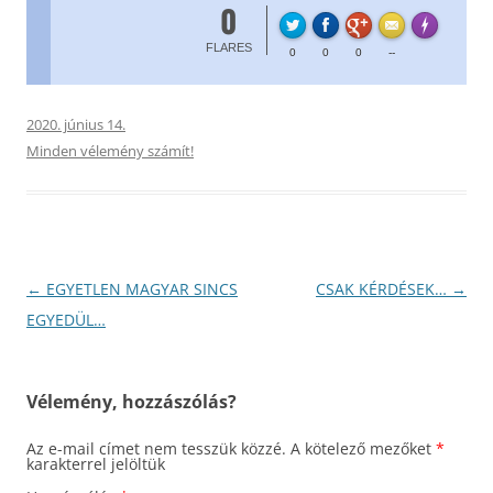
0
FL
Made with
FLARES
0
0
0
--
2020. június 14.
Minden vélemény számít!
Bejegyzés
←
EGYETLEN MAGYAR SINCS
CSAK KÉRDÉSEK…
→
navigáció
EGYEDÜL…
Vélemény, hozzászólás?
Az e-mail címet nem tesszük közzé.
A kötelező mezőket
*
karakterrel jelöltük