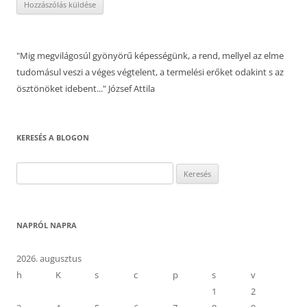
"Mig megvilágosúl gyönyörű képességünk, a rend, mellyel az elme
tudomásul veszi a véges végtelent, a termelési erőket odakint s az
ösztönöket idebent..." József Attila
KERESÉS A BLOGON
Keresés:
NAPRÓL NAPRA
2026. augusztus
h
K
s
c
p
s
v
1
2