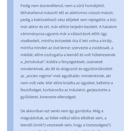
Pedig nem észrevétlenül, nem a sűrű homályból,
láthatatlanul mászott elő az alattomos csúszó-mászó;
pedig a bekövetkező vész előjeleit sem rejtegette: a bűz
már akkor és ott, már előtte terjedni kezdett. A hatalom
várományosa ugyanis már a választások előtt úgy
viselkedett, mintha évtizedek óta ő lett volna a király,
mintha minden az övé lenne: szervezte a zsoldosait, a
médiát; előre osztogatta a leendő és volt hűbéreseinek
a „birtokokat”; küldte a fenyegetéseit, üzeneteit
mindenkinek, aki élt és dolgozott és együttműködött
az „ancien regime”-mel; egyáltalán: mindenkinek, aki
nem volt vele. Már előre kreálta az ügyeket, keltette a
feszültséget, korbácsolta az indulatot, gerjesztette a
gyűlöletet, kinevezte ellenségeit.
De akkoriban ezt senki nem így gondolta. Még a
megvádoltak, az ítélet-nélkül előre elítéltek sem, a
leendő (örök?) vesztesek sem, hogy a tisztességes(?)