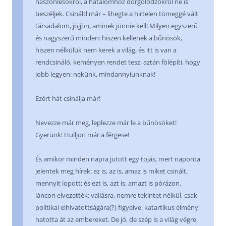
haszonlesőkről, a hatalomhoz dörgölődzőkről ne is
beszéljek. Csináld már – lihegte a hirtelen tömeggé vált
társadalom, jöjjön, aminek jönnie kell! Milyen egyszerű
és nagyszerű minden: hiszen kellenek a bűnösök,
hiszen nélkülük nem kerek a világ, és itt is van a
rendcsináló, keményen rendet tesz, aztán fölépíti, hogy
jobb legyen: nekünk, mindannyiunknak!
Ezért hát csinálja már!
Nevezze már meg, leplezze már le a bűnösöket!
Gyerünk! Hulljon már a férgese!
És amikor minden napra jutott egy tojás, mert naponta
jelentek meg hírek: ez is, az is, amaz is miket csinált,
mennyit lopott; és ezt is, azt is, amazt is pórázon,
láncon elvezették; vallásra, nemre tekintet nélkül, csak
politikai elhivatottságára(?) figyelve, katartikus élmény
hatotta át az embereket. De jó, de szép is a világ végre,