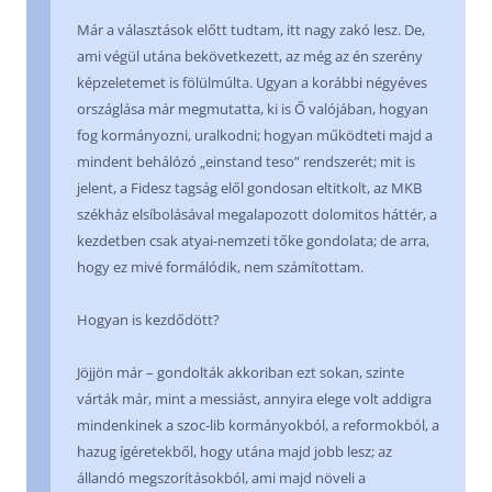
Már a választások előtt tudtam, itt nagy zakó lesz. De,
ami végül utána bekövetkezett, az még az én szerény
képzeletemet is fölülmúlta. Ugyan a korábbi négyéves
országlása már megmutatta, ki is Ő valójában, hogyan
fog kormányozni, uralkodni; hogyan működteti majd a
mindent behálózó „einstand teso” rendszerét; mit is
jelent, a Fidesz tagság elől gondosan eltitkolt, az MKB
székház elsíbolásával megalapozott dolomitos háttér, a
kezdetben csak atyai-nemzeti tőke gondolata; de arra,
hogy ez mivé formálódik, nem számítottam.
Hogyan is kezdődött?
Jöjjön már – gondolták akkoriban ezt sokan, szinte
várták már, mint a messiást, annyira elege volt addigra
mindenkinek a szoc-lib kormányokból, a reformokból, a
hazug ígéretekből, hogy utána majd jobb lesz; az
állandó megszorításokból, ami majd növeli a