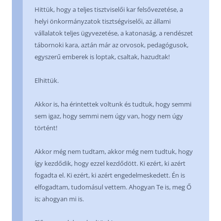
Hittük, hogy a teljes tisztviselői kar felsővezetése, a
helyi önkormányzatok tisztségviselői, az állami
vállalatok teljes ügyvezetése, a katonaság, a rendészet
tábornoki kara, aztán már az orvosok, pedagógusok,
egyszerű emberek is loptak, csaltak, hazudtak!
Elhittük.
Akkor is, ha érintettek voltunk és tudtuk, hogy semmi
sem igaz, hogy semmi nem úgy van, hogy nem úgy
történt!
Akkor még nem tudtam, akkor még nem tudtuk, hogy
így kezdődik, hogy ezzel kezdődött. Ki ezért, ki azért
fogadta el. Ki ezért, ki azért engedelmeskedett. Én is
elfogadtam, tudomásul vettem. Ahogyan Te is, meg Ő
is; ahogyan mi is.