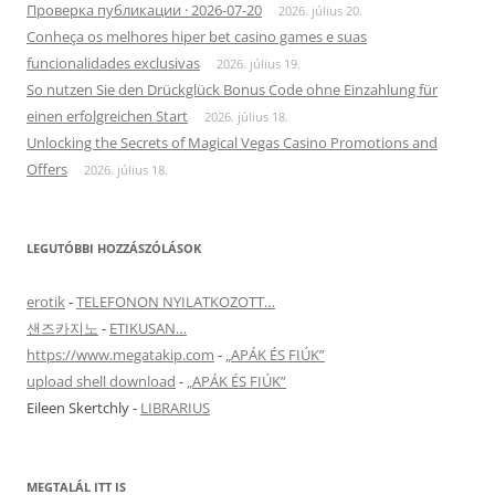
Проверка публикации · 2026-07-20
2026. július 20.
Conheça os melhores hiper bet casino games e suas
funcionalidades exclusivas
2026. július 19.
So nutzen Sie den Drückglück Bonus Code ohne Einzahlung für
einen erfolgreichen Start
2026. július 18.
Unlocking the Secrets of Magical Vegas Casino Promotions and
Offers
2026. július 18.
LEGUTÓBBI HOZZÁSZÓLÁSOK
erotik
-
TELEFONON NYILATKOZOTT…
샌즈카지노
-
ETIKUSAN…
https://www.megatakip.com
-
„APÁK ÉS FIÚK”
upload shell download
-
„APÁK ÉS FIÚK”
Eileen Skertchly
-
LIBRARIUS
MEGTALÁL ITT IS