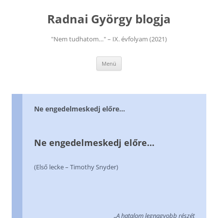
Kilépés
a
Radnai György blogja
tartalomba
"Nem tudhatom…" – IX. évfolyam (2021)
Menü
Ne engedelmeskedj előre…
Ne engedelmeskedj előre…
(Első lecke – Timothy Snyder)
„A hatalom legnagyobb részét