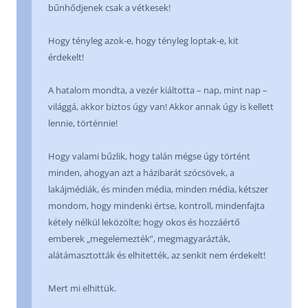
bűnhődjenek csak a vétkesek!
Hogy tényleg azok-e, hogy tényleg loptak-e, kit
érdekelt!
A hatalom mondta, a vezér kiáltotta – nap, mint nap –
világgá, akkor biztos úgy van! Akkor annak úgy is kellett
lennie, történnie!
Hogy valami bűzlik, hogy talán mégse úgy történt
minden, ahogyan azt a házibarát szócsövek, a
lakájmédiák, és minden média, minden média, kétszer
mondom, hogy mindenki értse, kontroll, mindenfajta
kétely nélkül leközölte; hogy okos és hozzáértő
emberek „megelemezték”, megmagyarázták,
alátámasztották és elhitették, az senkit nem érdekelt!
Mert mi elhittük.