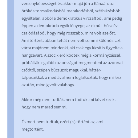
versenyképességet és akkor majd jön a Kánaán; az
örökös torzsalkodásból, marakodásból, széthúzásból:
egyáltalán, abból a demokratikus vircsaftból, ami pedig
éppen a demokrácia egyik lényege; az elmúlt húsz év
csalódásából, hogy még rosszabb, mint volt azelőtt.
Ami történt, abban tehát nem volt semmi különös, azt
várta majdnem mindenki, aki csak egy kicsit is figyelte a
hangzavart. A szocik erőlködtek még a kormányzással,
próbálták legalább az országot megmenteni az azonnali
csődtől, szépen búcsúzni; magukkal, háttér-
talpasaikkal, a médiával nem foglalkoztak: hogy mi lesz
azután, mindig volt valahogy.
Akkor még nem tudták, nem tudtuk, mi következik,
hogy nem marad semmi.
És mert nem tudtuk, ezért (is) történt az, ami
megtörtént.