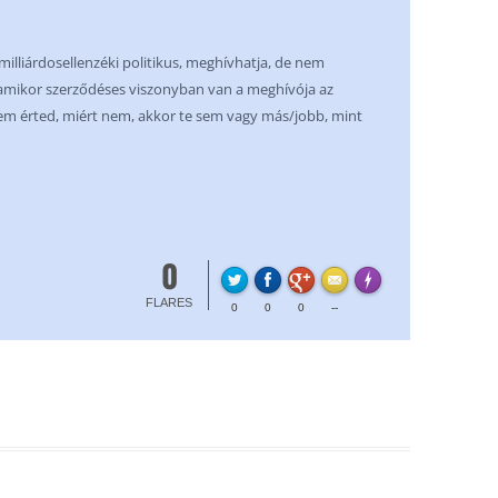
illiárdosellenzéki politikus, meghívhatja, de nem
, amikor szerződéses viszonyban van a meghívója az
em érted, miért nem, akkor te sem vagy más/jobb, mint
0
FLARE
Made with
More Info
FLARES
0
0
0
--