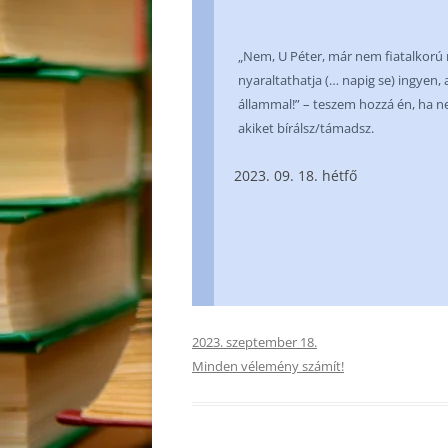
„Nem, U Péter, már nem fiatalkorú m
nyaraltathatja (… napig se) ingyen
állammal!” – teszem hozzá én, ha n
akiket bírálsz/támadsz.
09. 18. hétfő
2023. szeptember 18.
Minden vélemény számít!