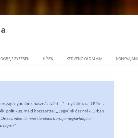
ja
LOGBEJEGYZÉSEK
HÍREK
KEDVENC OLDALAIM
KÖNYVAJÁN
országi nyaralónk használatáért …” – nyilatkozta U Péter,
éki politikus, majd hozzátette: „„Legyünk őszinték, Orbán
.
De szerintem a miniszterelnök barátja meghívhatja a
om napra
.”