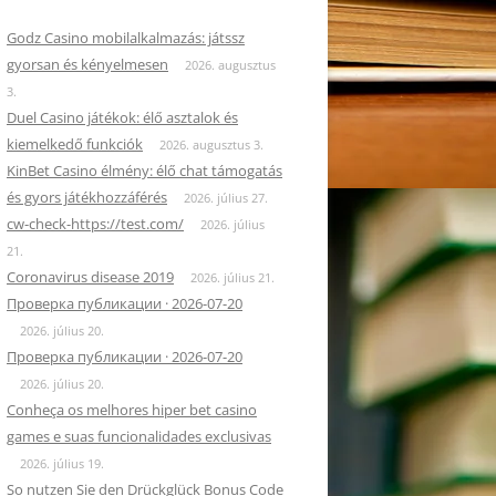
Godz Casino mobilalkalmazás: játssz
gyorsan és kényelmesen
2026. augusztus
3.
Duel Casino játékok: élő asztalok és
kiemelkedő funkciók
2026. augusztus 3.
KinBet Casino élmény: élő chat támogatás
és gyors játékhozzáférés
2026. július 27.
cw-check-https://test.com/
2026. július
21.
Coronavirus disease 2019
2026. július 21.
Проверка публикации · 2026-07-20
2026. július 20.
Проверка публикации · 2026-07-20
2026. július 20.
Conheça os melhores hiper bet casino
games e suas funcionalidades exclusivas
2026. július 19.
So nutzen Sie den Drückglück Bonus Code