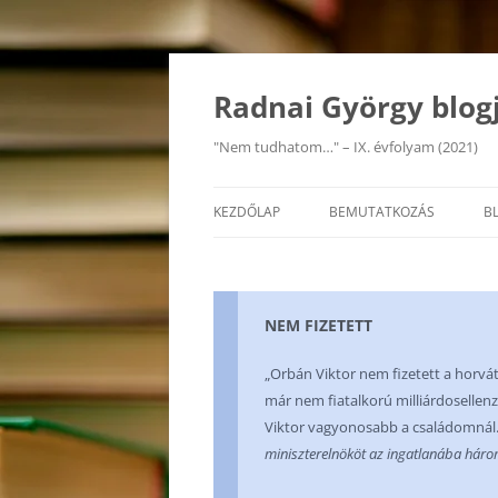
Kilépés
a
tartalomba
Radnai György blog
"Nem tudhatom…" – IX. évfolyam (2021)
KEZDŐLAP
BEMUTATKOZÁS
B
NEM FIZETETT
„Orbán Viktor nem fizetett a horvát
már nem fiatalkorú milliárdosellenz
Viktor vagyonosabb a családomnál
miniszterelnököt az ingatlanába hár