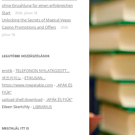
ohne Einzahlung für einen erfolgreichen
Start
2026. július 18.
Unlocking the Secrets of Magical Vegas
Casino Promotions and Offers
2026.
július 18.
LEGUTÓBBI HOZZÁSZÓLÁSOK
erotik
-
TELEFONON NYILATKOZOTT…
샌즈카지노
-
ETIKUSAN…
https://www.megatakip.com
-
„APÁK ÉS
FIÚK”
upload shell download
-
„APÁK ÉS FIÚK”
Eileen Skertchly
-
LIBRARIUS
MEGTALÁL ITT IS