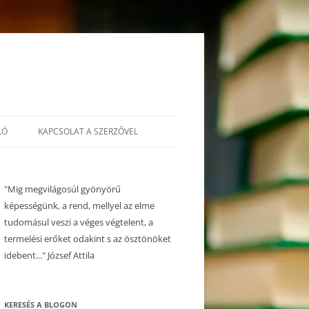
LÓ
KAPCSOLAT A SZERZŐVEL
"Mig megvilágosúl gyönyörű
képességünk, a rend, mellyel az elme
tudomásul veszi a véges végtelent, a
termelési erőket odakint s az ösztönöket
idebent..." József Attila
KERESÉS A BLOGON