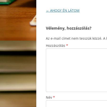
Bejegyzés
←
AHOGY ÉN LÁTOM
navigáció
Vélemény, hozzászólás?
Az e-mail címet nem tesszük közzé.
A 
Hozzászólás
*
Név
*