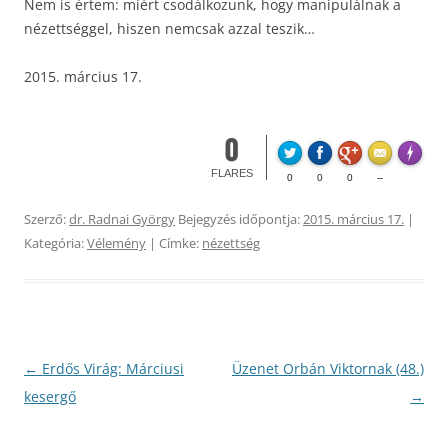
Nem is értem: miért csodálkozunk, hogy manipulálnak a
nézettséggel, hiszen nemcsak azzal teszik…
2015. március 17.
0
Made wi
FLARES
0
0
0
--
Szerző:
dr. Radnai György
Bejegyzés időpontja:
2015. március 17.
|
Kategória:
Vélemény
| Címke:
nézettség
Bejegyzés
←
Erdős Virág: Márciusi
Üzenet Orbán Viktornak (48.)
navigáció
kesergő
→