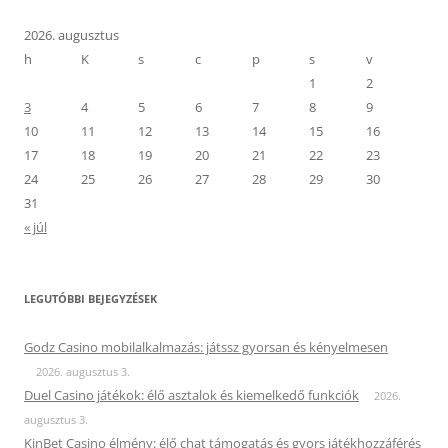
2026. augusztus
h
K
s
c
p
s
v
1
2
3
4
5
6
7
8
9
10
11
12
13
14
15
16
17
18
19
20
21
22
23
24
25
26
27
28
29
30
31
« júl
LEGUTÓBBI BEJEGYZÉSEK
Godz Casino mobilalkalmazás: játssz gyorsan és kényelmesen
2026. augusztus 3.
Duel Casino játékok: élő asztalok és kiemelkedő funkciók
2026.
augusztus 3.
KinBet Casino élmény: élő chat támogatás és gyors játékhozzáférés