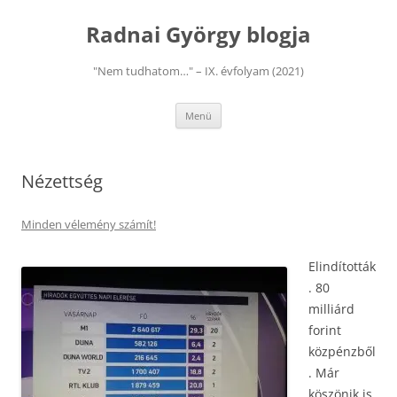
Kilépés
a
Radnai György blogja
tartalomba
"Nem tudhatom…" – IX. évfolyam (2021)
Menü
Nézettség
Minden vélemény számít!
Elindították
. 80
milliárd
forint
közpénzből
. Már
köszönik is