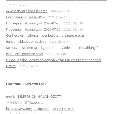
2026. július 27.
cw-check-https://test.com/
2026. július 21.
Coronavirus disease 2019
2026. július 21.
Проверка публикации · 2026-07-20
2026. július 20.
Проверка публикации · 2026-07-20
2026. július 20.
Conheça os melhores hiper bet casino games e suas
funcionalidades exclusivas
2026. július 19.
So nutzen Sie den Drückglück Bonus Code ohne Einzahlung für
einen erfolgreichen Start
2026. július 18.
Unlocking the Secrets of Magical Vegas Casino Promotions and
Offers
2026. július 18.
LEGUTÓBBI HOZZÁSZÓLÁSOK
erotik
-
TELEFONON NYILATKOZOTT…
샌즈카지노
-
ETIKUSAN…
https://www.megatakip.com
-
„APÁK ÉS FIÚK”