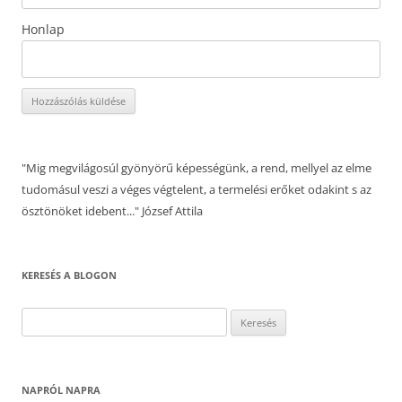
Honlap
"Mig megvilágosúl gyönyörű képességünk, a rend, mellyel az elme
tudomásul veszi a véges végtelent, a termelési erőket odakint s az
ösztönöket idebent..." József Attila
KERESÉS A BLOGON
Keresés:
NAPRÓL NAPRA