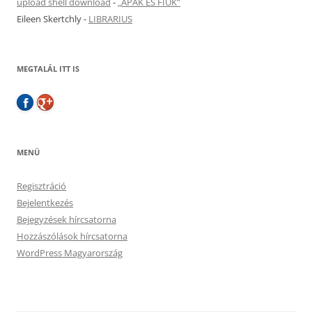
upload shell download
-
„APÁK ÉS FIÚK”
Eileen Skertchly
-
LIBRARIUS
MEGTALÁL ITT IS
MENÜ
Regisztráció
Bejelentkezés
Bejegyzések hírcsatorna
Hozzászólások hírcsatorna
WordPress Magyarország