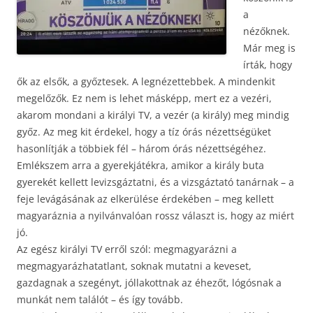
a
nézőknek.
Már meg is
írták, hogy
ők az elsők, a győztesek. A legnézettebbek. A mindenkit
megelőzők. Ez nem is lehet másképp, mert ez a vezéri,
akarom mondani a királyi TV, a vezér (a király) meg mindig
győz. Az meg kit érdekel, hogy a tíz órás nézettségüket
hasonlítják a többiek fél – három órás nézettségéhez.
Emlékszem arra a gyerekjátékra, amikor a király buta
gyerekét kellett levizsgáztatni, és a vizsgáztató tanárnak – a
feje levágásának az elkerülése érdekében – meg kellett
magyaráznia a nyilvánvalóan rossz választ is, hogy az miért
jó.
Az egész királyi TV erről szól: megmagyarázni a
megmagyarázhatatlant, soknak mutatni a keveset,
gazdagnak a szegényt, jóllakottnak az éhezőt, lógósnak a
munkát nem találót – és így tovább.