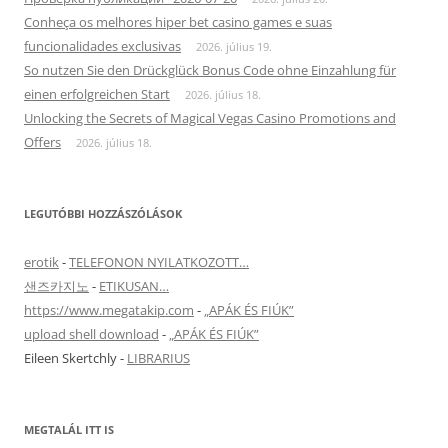
Conheça os melhores hiper bet casino games e suas
funcionalidades exclusivas
2026. július 19.
So nutzen Sie den Drückglück Bonus Code ohne Einzahlung für
einen erfolgreichen Start
2026. július 18.
Unlocking the Secrets of Magical Vegas Casino Promotions and
Offers
2026. július 18.
LEGUTÓBBI HOZZÁSZÓLÁSOK
erotik
-
TELEFONON NYILATKOZOTT…
샌즈카지노
-
ETIKUSAN…
https://www.megatakip.com
-
„APÁK ÉS FIÚK”
upload shell download
-
„APÁK ÉS FIÚK”
Eileen Skertchly
-
LIBRARIUS
MEGTALÁL ITT IS