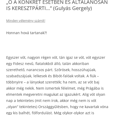
„Ő A KONKRÉT ESETBEN ÉS ÁLTALÁNOSAN
IS KERESZTPÁRTI…” (Gulyás Gergely)
Minden vélemény számít!
Honnan hová tartanak?!
Egyszer vót, nagyon régen vót, tán igaz se vót, vót egyszer
egy Fidesz nevű, fiatalokból álló, talán akkoriban
szerethető, narancsos párt. Szőrösek, hosszúhajúak,
szabadszájúak, lelkesek és Bibót-falóak voltak. A fiúk –
többnyire – a lányokat szerették; ha nem, az se vót baj
akkor még nekik. Nem ismertek félelmet, még Prágába is
elmentek megveretni magukat az igazukért. Alig vót olyan
nap a tekintetes (mit nem írok, akkor még nem is vót
„olyan” tekintetes) Országgyűlésben, hogy ne kavartak vóna
egy kis balhét, fölfordulást. Még olykor-olykor azt is