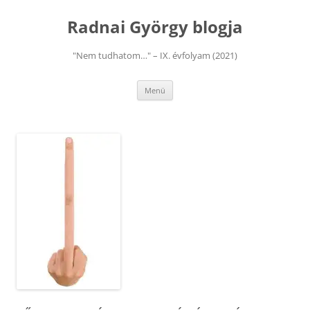
Kilépés
a
Radnai György blogja
tartalomba
"Nem tudhatom…" – IX. évfolyam (2021)
Menü