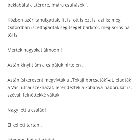
bekiabálták, „térdre, imára csuhások!”.
Közben azér’ tanulgattak, itt is, ott is,ezt is, azt is; még
Oxfordban is; elfogadtak segítséget bárkitől, még Soros bá’-
tól is.
Mertek nagyokat álmodni!
Aztán kinyílt ám a csipájuk hirtelen …
Aztán (sikeresen) megvívták a „Tokaji borcsaták”-at, eladták
a Váci utcai székházat, lerendezték a kőbánya-háborúkat is,
szóval: felnőttekké váltak.
Nagy lett a család!
El kellett tartani.
Istenem: hát eltartották.