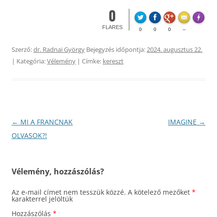
0
Made wi
FLARES
0
0
0
--
Szerző:
dr. Radnai György
Bejegyzés időpontja:
2024. augusztus 22.
| Kategória:
Vélemény
| Címke:
kereszt
Bejegyzés
←
MI A FRANCNAK
IMAGINE
→
navigáció
OLVASOK?!
Vélemény, hozzászólás?
Az e-mail címet nem tesszük közzé.
A kötelező mezőket
*
karakterrel jelöltük
Hozzászólás
*