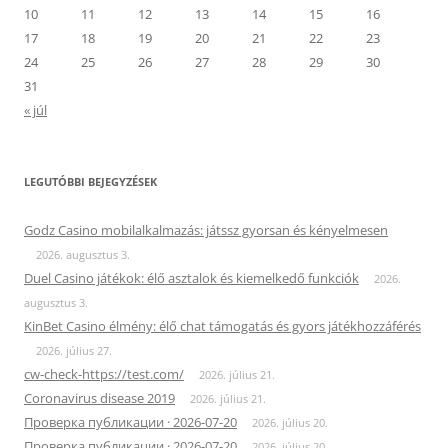
10
11
12
13
14
15
16
17
18
19
20
21
22
23
24
25
26
27
28
29
30
31
« júl
LEGUTÓBBI BEJEGYZÉSEK
Godz Casino mobilalkalmazás: játssz gyorsan és kényelmesen
2026. augusztus 3.
Duel Casino játékok: élő asztalok és kiemelkedő funkciók
2026.
augusztus 3.
KinBet Casino élmény: élő chat támogatás és gyors játékhozzáférés
2026. július 27.
cw-check-https://test.com/
2026. július 21.
Coronavirus disease 2019
2026. július 21.
Проверка публикации · 2026-07-20
2026. július 20.
Проверка публикации · 2026-07-20
2026. július 20.