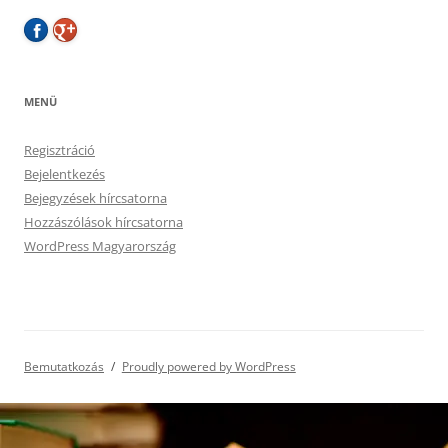
MENÜ
Regisztráció
Bejelentkezés
Bejegyzések hírcsatorna
Hozzászólások hírcsatorna
WordPress Magyarország
Bemutatkozás
Proudly powered by WordPress