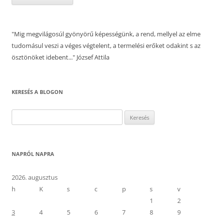
"Mig megvilágosúl gyönyörű képességünk, a rend, mellyel az elme
tudomásul veszi a véges végtelent, a termelési erőket odakint s az
ösztönöket idebent..." József Attila
KERESÉS A BLOGON
Keresés:
NAPRÓL NAPRA
2026. augusztus
h
K
s
c
p
s
v
1
2
3
4
5
6
7
8
9