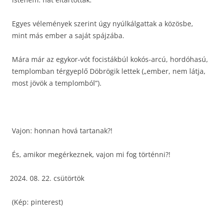
Egyes vélemények szerint úgy nyúlkálgattak a közösbe,
mint más ember a saját spájzába.
Mára már az egykor-vót focistákbúl kokós-arcú, hordóhasú,
templomban térgyeplő Döbrögik lettek („ember, nem látja,
most jövök a templomból”).
Vajon: honnan hová tartanak?!
És, amikor megérkeznek, vajon mi fog történni?!
08. 22. csütörtök
(Kép: pinterest)