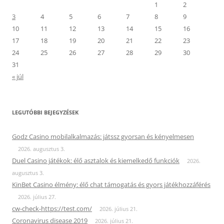
1
2
3
4
5
6
7
8
9
10
11
12
13
14
15
16
17
18
19
20
21
22
23
24
25
26
27
28
29
30
31
« júl
LEGUTÓBBI BEJEGYZÉSEK
Godz Casino mobilalkalmazás: játssz gyorsan és kényelmesen
2026. augusztus 3.
Duel Casino játékok: élő asztalok és kiemelkedő funkciók
2026.
augusztus 3.
KinBet Casino élmény: élő chat támogatás és gyors játékhozzáférés
2026. július 27.
cw-check-https://test.com/
2026. július 21.
Coronavirus disease 2019
2026. július 21.