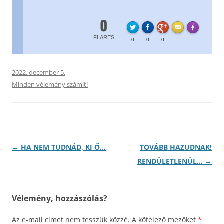
0
FL
Made with
FLARES
0
0
0
--
2022. december 5.
Minden vélemény számít!
Bejegyzés
←
HA NEM TUDNÁD, KI Ő…
TOVÁBB HAZUDNAK!
navigáció
RENDÜLETLENÜL…
→
Vélemény, hozzászólás?
Az e-mail címet nem tesszük közzé.
A kötelező mezőket
*