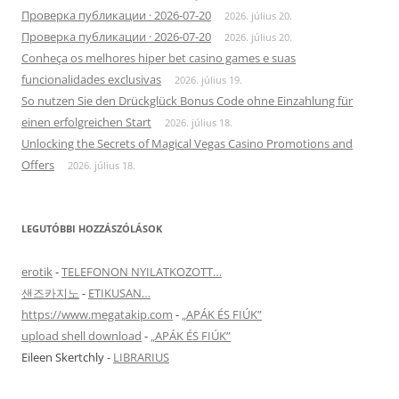
Проверка публикации · 2026-07-20
2026. július 20.
Проверка публикации · 2026-07-20
2026. július 20.
Conheça os melhores hiper bet casino games e suas
funcionalidades exclusivas
2026. július 19.
So nutzen Sie den Drückglück Bonus Code ohne Einzahlung für
einen erfolgreichen Start
2026. július 18.
Unlocking the Secrets of Magical Vegas Casino Promotions and
Offers
2026. július 18.
LEGUTÓBBI HOZZÁSZÓLÁSOK
erotik
-
TELEFONON NYILATKOZOTT…
샌즈카지노
-
ETIKUSAN…
https://www.megatakip.com
-
„APÁK ÉS FIÚK”
upload shell download
-
„APÁK ÉS FIÚK”
Eileen Skertchly
-
LIBRARIUS