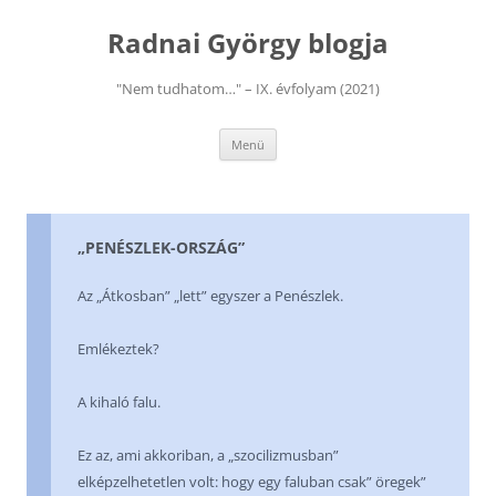
Kilépés
a
Radnai György blogja
tartalomba
"Nem tudhatom…" – IX. évfolyam (2021)
Menü
„PENÉSZLEK-ORSZÁG”
Az „Átkosban” „lett” egyszer a Penészlek.
Emlékeztek?
A kihaló falu.
Ez az, ami akkoriban, a „szocilizmusban”
elképzelhetetlen volt: hogy egy faluban csak” öregek”