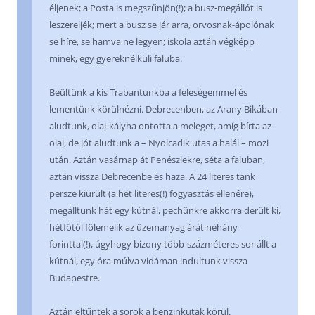
éljenek; a Posta is megszűnjön(!); a busz-megállót is
leszereljék; mert a busz se jár arra, orvosnak-ápolónak
se híre, se hamva ne legyen; iskola aztán végképp
minek, egy gyereknélküli faluba.
Beültünk a kis Trabantunkba a feleségemmel és
lementünk körülnézni. Debrecenben, az Arany Bikában
aludtunk, olaj-kályha ontotta a meleget, amíg bírta az
olaj, de jót aludtunk a – Nyolcadik utas a halál – mozi
után. Aztán vasárnap át Penészlekre, séta a faluban,
aztán vissza Debrecenbe és haza. A 24 literes tank
persze kiürült (a hét literes(!) fogyasztás ellenére),
megálltunk hát egy kútnál, pechünkre akkorra derült ki,
hétfőtől fölemelik az üzemanyag árát néhány
forinttal(!), úgyhogy bizony több-százméteres sor állt a
kútnál, egy óra múlva vidáman indultunk vissza
Budapestre.
Aztán eltűntek a sorok a benzinkutak körül.