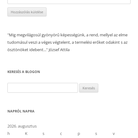
"Mig megvilágosúl gyönyörű képességünk, a rend, mellyel az elme
tudomásul veszi a véges végtelent, a termelési erőket odakint s az
ösztönöket idebent..." József Attila
KERESÉS A BLOGON
Keresés:
NAPRÓL NAPRA
2026. augusztus
h
K
s
c
p
s
v