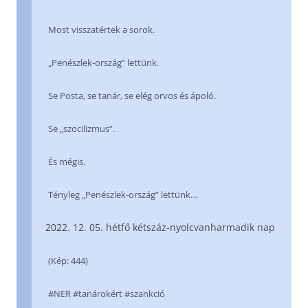
Most visszatértek a sorok.
„Penészlek-ország” lettünk.
Se Posta, se tanár, se elég orvos és ápoló.
Se „szocilizmus”.
És mégis.
Tényleg „Penészlek-ország” lettünk…
12. 05. hétfő kétszáz-nyolcvanharmadik nap
(Kép: 444)
#NER #tanárokért #szankció