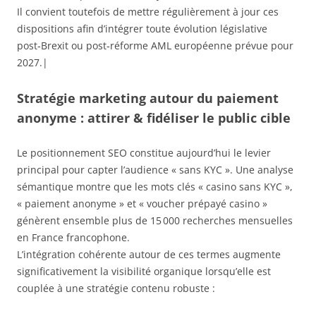
Il convient toutefois de mettre régulièrement à jour ces
dispositions afin d’intégrer toute évolution législative
post‑Brexit ou post‑réforme AML européenne prévue pour
2027.|
Stratégie marketing autour du paiement
anonyme : attirer & fidéliser le public cible
Le positionnement SEO constitue aujourd’hui le levier
principal pour capter l’audience « sans KYC ». Une analyse
sémantique montre que les mots clés « casino sans KYC »,
« paiement anonyme » et « voucher prépayé casino »
génèrent ensemble plus de 15 000 recherches mensuelles
en France francophone.
L’intégration cohérente autour de ces termes augmente
significativement la visibilité organique lorsqu’elle est
couplée à une stratégie contenu robuste :