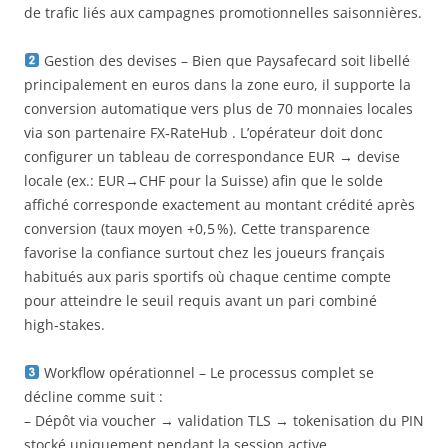
de trafic liés aux campagnes promotionnelles saisonnières.
Gestion des devises – Bien que Paysafecard soit libellé
principalement en euros dans la zone euro, il supporte la
conversion automatique vers plus de 70 monnaies locales
via son partenaire FX‑RateHub . L’opérateur doit donc
configurer un tableau de correspondance EUR → devise
locale (ex.: EUR→CHF pour la Suisse) afin que le solde
affiché corresponde exactement au montant crédité après
conversion (taux moyen +0,5 %). Cette transparence
favorise la confiance surtout chez les joueurs français
habitués aux paris sportifs où chaque centime compte
pour atteindre le seuil requis avant un pari combiné
high‑stakes.
Workflow opérationnel – Le processus complet se
décline comme suit :
– Dépôt via voucher → validation TLS → tokenisation du PIN
stocké uniquement pendant la session active