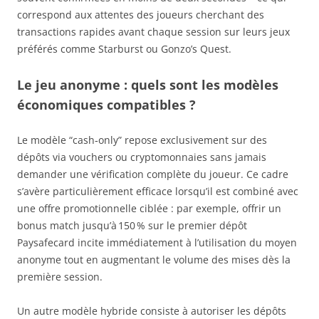
correspond aux attentes des joueurs cherchant des
transactions rapides avant chaque session sur leurs jeux
préférés comme Starburst ou Gonzo’s Quest.
Le jeu anonyme : quels sont les modèles
économiques compatibles ?
Le modèle “cash‑only” repose exclusivement sur des
dépôts via vouchers ou cryptomonnaies sans jamais
demander une vérification complète du joueur. Ce cadre
s’avère particulièrement efficace lorsqu’il est combiné avec
une offre promotionnelle ciblée : par exemple, offrir un
bonus match jusqu’à 150 % sur le premier dépôt
Paysafecard incite immédiatement à l’utilisation du moyen
anonyme tout en augmentant le volume des mises dès la
première session.
Un autre modèle hybride consiste à autoriser les dépôts