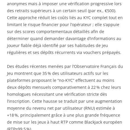
anonymes mais à imposer une vérification progressive lors
des retraits supérieurs à un certain seuil (par ex., €500).
Cette approche réduit les coûts liés au KYC complet tout en
limitant le risque financier pour l’opérateur ; elle s’appuie
sur des scores comportementaux détaillés afin de
déterminer quand demander davantage d’informations au
joueur fiable déjà identifié par ses habitudes de jeu
régulières et ses dépôts récurrents via vouchers prépayés.
Des études récentes menées par l’Observatoire Français du
Jeu montrent que 35 % des utilisateurs actifs sur les
plateformes proposant le “no‑KYC” effectuent au moins
deux dépôts mensuels comparativement à 22 % chez leurs
homologues nécessitant une vérification stricte dès
l’inscription. Cette hausse se traduit par une augmentation
moyenne du revenu net par utilisateur (RNU) estimée à
+18 %, principalement grâce à une plus grande fréquence
de mise sur les jeux à haut RTP comme Blackjack européen
(RTP≈99,5 %).