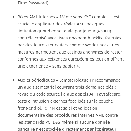
Time Password).
Rôles AML internes – Même sans KYC complet, il est
crucial d’appliquer des règles AML basiques :
limitation quotidienne totale par joueur (€3000),
contrôle croisé avec listes no‑spam/blacklist fournies
par des fournisseurs tiers comme WorldCheck . Ces
mesures permettent aux casinos anonymes de rester
conformes aux exigences européennes tout en offrant
une expérience « sans papier ».
Audits périodiques – Lemotarologue.Fr recommande
un audit semestriel couvrant trois domaines clés :
revue du code source lié aux appels API Paysafecard,
tests d’intrusion externes focalisés sur la couche
front‑end où le PIN est saisi et validation
documentaire des procédures internes AML contre
les standards PCI DSS même si aucune donnée
bancaire n’est stockée directement par l’opérateur.