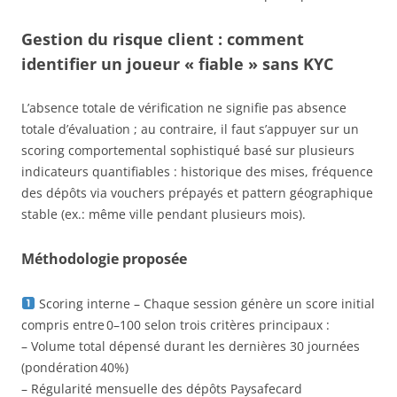
Gestion du risque client : comment
identifier un joueur « fiable » sans KYC
L’absence totale de vérification ne signifie pas absence
totale d’évaluation ; au contraire, il faut s’appuyer sur un
scoring comportemental sophistiqué basé sur plusieurs
indicateurs quantifiables : historique des mises, fréquence
des dépôts via vouchers prépayés et pattern géographique
stable (ex.: même ville pendant plusieurs mois).
Méthodologie proposée
Scoring interne – Chaque session génère un score initial
compris entre 0–100 selon trois critères principaux :
– Volume total dépensé durant les dernières 30 journées
(pondération 40%)
– Régularité mensuelle des dépôts Paysafecard