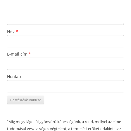
Név
*
E-mail cím
*
Honlap
"Mig megvilágosúl gyönyörű képességünk, a rend, mellyel az elme
tudomásul veszi a véges végtelent, a termelési erőket odakint s az