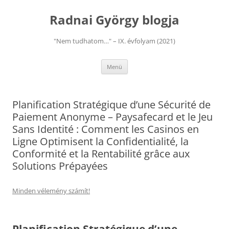
Kilépés
a
Radnai György blogja
tartalomba
"Nem tudhatom…" – IX. évfolyam (2021)
Menü
Planification Stratégique d’une Sécurité de
Paiement Anonyme – Paysafecard et le Jeu
Sans Identité : Comment les Casinos en
Ligne Optimisent la Confidentialité, la
Conformité et la Rentabilité grâce aux
Solutions Prépayées
Minden vélemény számít!