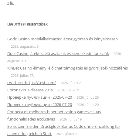
« júl
LEGUTÓBBI BEJEGYZÉSEK
Godz Casino mobilalkalmazás: játssz gyorsan és kényelmesen
2026. augusztus 3.
Duel Casino játékok: élő asztalok és kiemelkedő funkciók
2026.
augusztus 3.
KinBet Casino élmény: élő chat támogatás és gyors játékhozzáférés
2026. július 27.
cw-check-https://test.com/
2026. július 21.
Coronavirus disease 2019
2026. július 21.
Проверка публикации · 2026-07-20
2026. július 20.
Проверка публикации · 2026-07-20
2026. július 20.
Conheça os melhores hiper bet casino games e suas
funcionalidades exclusivas
2026. július 19.
So nutzen Sie den Drückglück Bonus Code ohne Einzahlung für
einen erfolgreichen Start
2026. július 18.