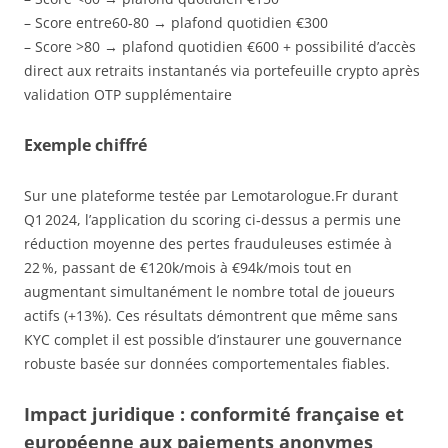
– Score entre60‑80 → plafond quotidien €300
– Score >80 → plafond quotidien €600 + possibilité d’accès
direct aux retraits instantanés via portefeuille crypto après
validation OTP supplémentaire
Exemple chiffré
Sur une plateforme testée par Lemotarologue.Fr durant
Q1 2024, l’application du scoring ci‑dessus a permis une
réduction moyenne des pertes frauduleuses estimée à
22 %, passant de €120k/mois à €94k/mois tout en
augmentant simultanément le nombre total de joueurs
actifs (+13%). Ces résultats démontrent que même sans
KYC complet il est possible d’instaurer une gouvernance
robuste basée sur données comportementales fiables.
Impact juridique : conformité française et
européenne aux paiements anonymes