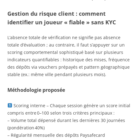
Gestion du risque client : comment
identifier un joueur « fiable » sans KYC
L’absence totale de vérification ne signifie pas absence
totale d’évaluation ; au contraire, il faut s’appuyer sur un
scoring comportemental sophistiqué basé sur plusieurs
indicateurs quantifiables : historique des mises, fréquence
des dépôts via vouchers prépayés et pattern géographique
stable (ex.: même ville pendant plusieurs mois).
Méthodologie proposée
Scoring interne – Chaque session génère un score initial
compris entre 0–100 selon trois critères principaux :
– Volume total dépensé durant les dernières 30 journées
(pondération 40%)
– Régularité mensuelle des dépôts Paysafecard