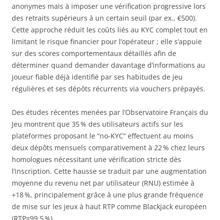
anonymes mais à imposer une vérification progressive lors
des retraits supérieurs à un certain seuil (par ex., €500).
Cette approche réduit les coûts liés au KYC complet tout en
limitant le risque financier pour l’opérateur ; elle s’appuie
sur des scores comportementaux détaillés afin de
déterminer quand demander davantage d’informations au
joueur fiable déjà identifié par ses habitudes de jeu
régulières et ses dépôts récurrents via vouchers prépayés.
Des études récentes menées par l’Observatoire Français du
Jeu montrent que 35 % des utilisateurs actifs sur les
plateformes proposant le “no‑KYC” effectuent au moins
deux dépôts mensuels comparativement à 22 % chez leurs
homologues nécessitant une vérification stricte dès
l’inscription. Cette hausse se traduit par une augmentation
moyenne du revenu net par utilisateur (RNU) estimée à
+18 %, principalement grâce à une plus grande fréquence
de mise sur les jeux à haut RTP comme Blackjack européen
(RTP≈99,5 %).