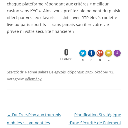
chaque plateforme répondant aux critères « meilleur
casino sans KYC ». Ainsi vous profitez pleinement du plaisir
offert par vos jeux favoris — slots avec RTP élevé, roulette
live ou paris sportifs — sans jamais sacrifier votre vie
privée ni votre sécurité financière.\
0
Made wi
FLARES
0
0
0
--
Szerző:
dr. Radnai Balázs
Bejegyzés időpontja:
2025. október 12.
|
Kategória:
Vélemény
Bejegyzés
←
Du Free‑Play aux tournois
Planification Stratégique
navigáció
mobiles : comment les
d’une Sécurité de Paiement