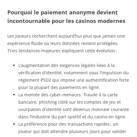
Pourquoi le paiement anonyme devient
incontournable pour les casinos modernes
Les joueurs recherchent aujourd’hui plus que jamais une
expérience fluide où leurs données restent protégées.
Trois tendances majeures expliquent cette évolution :
L’augmentation des exigences légales liées à la
vérification d’identité, notamment sous l’impulsion du
règlement PSD2 qui impose une authentification forte
pour la plupart des paiements en ligne.
La montée des cyber‑menaces : fraude à la carte
bancaire, phishing ciblé sur les comptes de jeu et
usurpation d’identité sont devenus monnaie courante
dans l’industrie du pari sportif et du casino en ligne.
La préférence pour des transactions rapides ; un
joueur qui doit attendre plusieurs jours pour valider