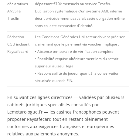
déclaratives
dépassant €10k mensuels au service Tracfin.
ANSSI &
L’utilisation systématique d’un système AML interne
Tracfin
décrit précédemment satisfait cette obligation même
sans collecte exhaustive d’identité.
Rédaction
Les Conditions Générales Utilisateur doivent préciser
CGU incluant
clairement que le paiement via voucher implique :
Paysafecard
• Absence temporaire de vérification complète
• Possibilité requise ultérieurement lors du retrait
supérieur au seuil légal
• Responsabilité du joueur quant à la conservation
sécurisée du code PIN.
En suivant ces lignes directrices — validées par plusieurs
cabinets juridiques spécialisés consultés par
Lemotarologue.Fr — les casinos francophones peuvent
proposer Paysafecard tout en restant pleinement
conformes aux exigences françaises et européennes
relatives aux paiements anonymes.