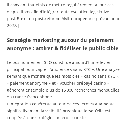
Il convient toutefois de mettre régulièrement à jour ces
dispositions afin d’intégrer toute évolution législative
post‑Brexit ou post‑réforme AML européenne prévue pour
2027.|
Stratégie marketing autour du paiement
anonyme : attirer & fidéliser le public cible
Le positionnement SEO constitue aujourd’hui le levier
principal pour capter l’audience « sans KYC ». Une analyse
sémantique montre que les mots clés « casino sans KYC »,
« paiement anonyme » et « voucher prépayé casino »
génèrent ensemble plus de 15 000 recherches mensuelles
en France francophone.
L’intégration cohérente autour de ces termes augmente
significativement la visibilité organique lorsqu’elle est
couplée à une stratégie contenu robuste :