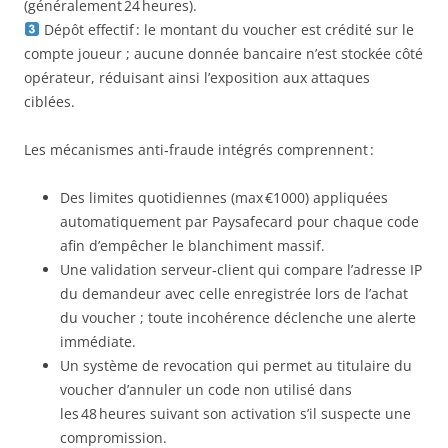
(généralement 24 heures).
Dépôt effectif : le montant du voucher est crédité sur le
compte joueur ; aucune donnée bancaire n’est stockée côté
opérateur, réduisant ainsi l’exposition aux attaques
ciblées.
Les mécanismes anti‑fraude intégrés comprennent :
Des limites quotidiennes (max €1000) appliquées
automatiquement par Paysafecard pour chaque code
afin d’empêcher le blanchiment massif.
Une validation serveur‑client qui compare l’adresse IP
du demandeur avec celle enregistrée lors de l’achat
du voucher ; toute incohérence déclenche une alerte
immédiate.
Un système de revocation qui permet au titulaire du
voucher d’annuler un code non utilisé dans
les 48 heures suivant son activation s’il suspecte une
compromission.