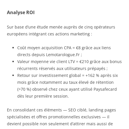
Analyse ROI
Sur base d’une étude menée auprès de cinq opérateurs
européens intégrant ces actions marketing :
Coût moyen acquisition CPA = €8 grâce aux liens
directs depuis Lemotarologue.Fr ;
Valeur moyenne vie client LTV = €210 grâce aux bonus
récurrents réservés aux utilisateurs prépayés ;
Retour sur investissement global = +162 % après six
mois grâce notamment au taux élevé de rétention
(>70 %) observé chez ceux ayant utilisé Paysafecard
dès leur première session.
En consolidant ces éléments — SEO ciblé, landing pages
spécialisées et offres promotionnelles exclusives — il
devient possible non seulement d’attirer mais aussi de