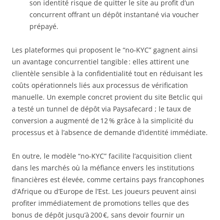
son identité risque de quitter le site au profit d’un
concurrent offrant un dépôt instantané via voucher
prépayé.
Les plateformes qui proposent le “no‑KYC” gagnent ainsi
un avantage concurrentiel tangible : elles attirent une
clientèle sensible à la confidentialité tout en réduisant les
coûts opérationnels liés aux processus de vérification
manuelle. Un exemple concret provient du site Betclic qui
a testé un tunnel de dépôt via Paysafecard ; le taux de
conversion a augmenté de 12 % grâce à la simplicité du
processus et à l’absence de demande d’identité immédiate.
En outre, le modèle “no‑KYC” facilite l’acquisition client
dans les marchés où la méfiance envers les institutions
financières est élevée, comme certains pays francophones
d’Afrique ou d’Europe de l’Est. Les joueurs peuvent ainsi
profiter immédiatement de promotions telles que des
bonus de dépôt jusqu’à 200 €, sans devoir fournir un