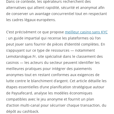
Dans ce contexte, les opérateurs recherchent des
alternatives qui allient rapidité, sécurité et anonymat afin
de conserver un avantage concurrentiel tout en respectant
les cadres légaux européens.
C’est précisément ce que propose
meilleur casino sans KYC
: un guide impartial qui recense les plateformes où l’on
peut jouer sans fournir de pièces d’identité complètes. En
s’appuyant sur ce type de ressources — notamment
Lemotarologue.Fr, site spécialisé dans le classement des
casinos — les acteurs du secteur peuvent identifier les
meilleures pratiques pour intégrer des paiements
anonymes tout en restant conformes aux exigences de
lutte contre le blanchiment d’argent. Cet article détaille les
étapes essentielles d’une planification stratégique autour
de Paysafecard, analyse les modèles économiques
compatibles avec le jeu anonyme et fournit un plan
d’action multi‑canal pour sécuriser chaque transaction, du
dépôt au cashback.