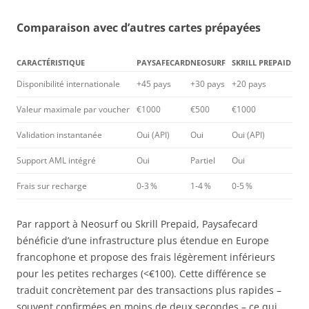
Comparaison avec d’autres cartes prépayées
CARACTÉRISTIQUE
PAYSAFECARD
NEOSURF
SKRILL PREPAID
Disponibilité internationale
+45 pays
+30 pays
+20 pays
Valeur maximale par voucher
€1000
€500
€1000
Validation instantanée
Oui (API)
Oui
Oui (API)
Support AML intégré
Oui
Partiel
Oui
Frais sur recharge
0‑3 %
1‑4 %
0‑5 %
Par rapport à Neosurf ou Skrill Prepaid, Paysafecard
bénéficie d’une infrastructure plus étendue en Europe
francophone et propose des frais légèrement inférieurs
pour les petites recharges (<€100). Cette différence se
traduit concrètement par des transactions plus rapides –
souvent confirmées en moins de deux secondes – ce qui