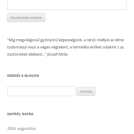
"Mig megvilágosúl gyönyörű képességünk, a rend, mellyel az elme
tudomásul veszi a véges végtelent, a termelési erőket odakint s az
ösztönöket idebent..." József Attila
KERESÉS A BLOGON
Keresés:
NAPRÓL NAPRA
2026. augusztus