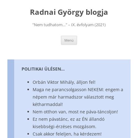
Kilépés
a
Radnai György blogja
tartalomba
"Nem tudhatom…" – IX. évfolyam (2021)
Menü
POLITIKAI ÜLÉSEN…
Orbán Viktor Mihály, álljon fel!
Maga ne parancsolgasson NEKEM: engem a
népem már harmadszor választott meg
kétharmaddal!
Nem otthon van, most ne páva-táncoljon!
Ez nem pávatánc, ez az ÉN állandó
kisebbségi-érzéses mozgásom.
Csak akkor feleljen, ha kérdezem!