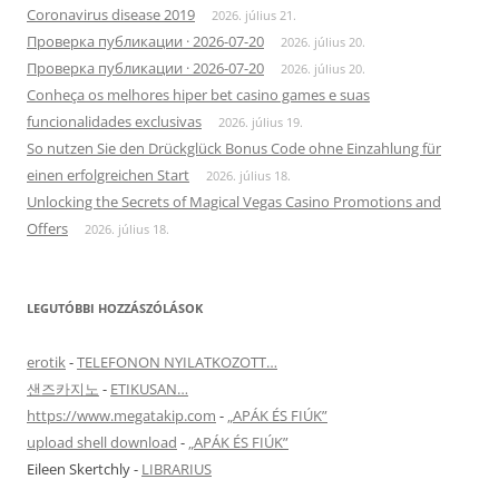
Coronavirus disease 2019
2026. július 21.
Проверка публикации · 2026-07-20
2026. július 20.
Проверка публикации · 2026-07-20
2026. július 20.
Conheça os melhores hiper bet casino games e suas
funcionalidades exclusivas
2026. július 19.
So nutzen Sie den Drückglück Bonus Code ohne Einzahlung für
einen erfolgreichen Start
2026. július 18.
Unlocking the Secrets of Magical Vegas Casino Promotions and
Offers
2026. július 18.
LEGUTÓBBI HOZZÁSZÓLÁSOK
erotik
-
TELEFONON NYILATKOZOTT…
샌즈카지노
-
ETIKUSAN…
https://www.megatakip.com
-
„APÁK ÉS FIÚK”
upload shell download
-
„APÁK ÉS FIÚK”
Eileen Skertchly
-
LIBRARIUS