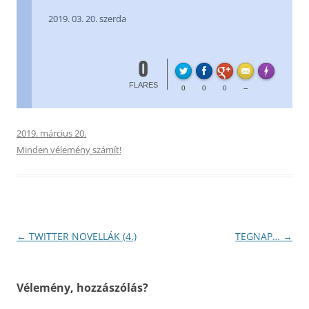
2019. 03. 20. szerda
0
FL
Made with
FLARES
0
0
0
--
2019. március 20.
Minden vélemény számít!
Bejegyzés
←
TWITTER NOVELLÁK (4.)
TEGNAP…
→
navigáció
Vélemény, hozzászólás?