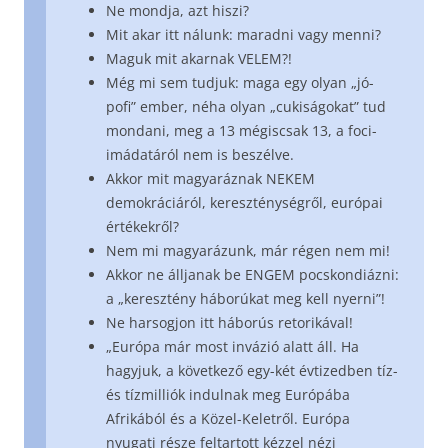
Ne mondja, azt hiszi?
Mit akar itt nálunk: maradni vagy menni?
Maguk mit akarnak VELEM?!
Még mi sem tudjuk: maga egy olyan „jó-
pofi” ember, néha olyan „cukiságokat” tud
mondani, meg a 13 mégiscsak 13, a foci-
imádatáról nem is beszélve.
Akkor mit magyaráznak NEKEM
demokráciáról, kereszténységről, európai
értékekről?
Nem mi magyarázunk, már régen nem mi!
Akkor ne álljanak be ENGEM pocskondiázni:
a „keresztény háborúkat meg kell nyerni”!
Ne harsogjon itt háborús retorikával!
„Európa már most invázió alatt áll. Ha
hagyjuk, a következő egy-két évtizedben tíz-
és tízmilliók indulnak meg Európába
Afrikából és a Közel-Keletről. Európa
nyugati része feltartott kézzel nézi