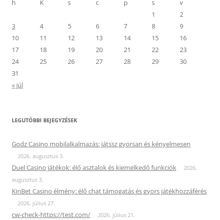
h
K
s
c
p
s
v
1
2
3
4
5
6
7
8
9
10
11
12
13
14
15
16
17
18
19
20
21
22
23
24
25
26
27
28
29
30
31
« júl
LEGUTÓBBI BEJEGYZÉSEK
Godz Casino mobilalkalmazás: játssz gyorsan és kényelmesen
2026. augusztus 3.
Duel Casino játékok: élő asztalok és kiemelkedő funkciók
2026.
augusztus 3.
KinBet Casino élmény: élő chat támogatás és gyors játékhozzáférés
2026. július 27.
cw-check-https://test.com/
2026. július 21.