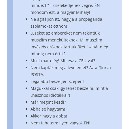
mindezt.” – cselekedjenek végre, ÉN
mondom ezt, a magyar Mihály!
Ne agitáljon itt, hagyja a propaganda
szólamokat otthon!
„Ezeket az embereket nem tekintjük
muszlim menekülteknek. Mi muszlim
inváziós erőknek tartjuk őket.” – hát még
mindig nem értik?
Most már elég! Mi lesz a CEU-val?
Nem kapták meg a levelemet? Az a @urva
POSTA.
Legalább beszéljen szépen!
Magukkal csak így lehet beszélni, mint a
„hasznos idiótákkal”!
Már megint kezdi?
Abba se hagytam!
Akkor hagyja abba!
Nem tehetem: ilyen vagyok ÉN!