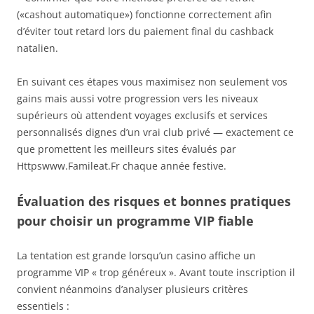
(«cashout automatique») fonctionne correctement afin
d’éviter tout retard lors du paiement final du cashback
natalien.
En suivant ces étapes vous maximisez non seulement vos
gains mais aussi votre progression vers les niveaux
supérieurs où attendent voyages exclusifs et services
personnalisés dignes d’un vrai club privé — exactement ce
que promettent les meilleurs sites évalués par
Httpswww.Famileat.Fr chaque année festive.
Évaluation des risques et bonnes pratiques
pour choisir un programme VIP fiable
La tentation est grande lorsqu’un casino affiche un
programme VIP « trop généreux ». Avant toute inscription il
convient néanmoins d’analyser plusieurs critères
essentiels :