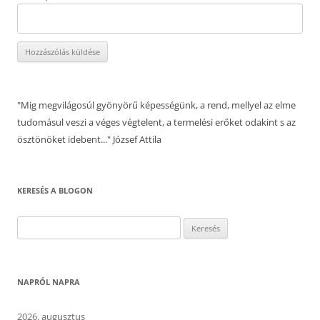
"Mig megvilágosúl gyönyörű képességünk, a rend, mellyel az elme
tudomásul veszi a véges végtelent, a termelési erőket odakint s az
ösztönöket idebent..." József Attila
KERESÉS A BLOGON
Keresés:
NAPRÓL NAPRA
2026. augusztus