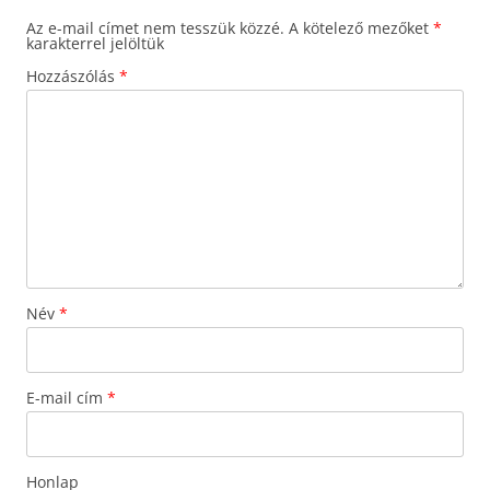
Az e-mail címet nem tesszük közzé.
A kötelező mezőket
*
karakterrel jelöltük
Hozzászólás
*
Név
*
E-mail cím
*
Honlap