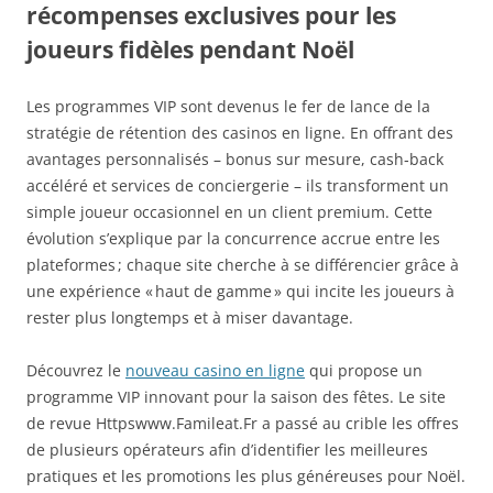
récompenses exclusives pour les
joueurs fidèles pendant Noël
Les programmes VIP sont devenus le fer de lance de la
stratégie de rétention des casinos en ligne. En offrant des
avantages personnalisés – bonus sur mesure, cash‑back
accéléré et services de conciergerie – ils transforment un
simple joueur occasionnel en un client premium. Cette
évolution s’explique par la concurrence accrue entre les
plateformes ; chaque site cherche à se différencier grâce à
une expérience « haut de gamme » qui incite les joueurs à
rester plus longtemps et à miser davantage.
Découvrez le
nouveau casino en ligne
qui propose un
programme VIP innovant pour la saison des fêtes. Le site
de revue Httpswww.Famileat.Fr a passé au crible les offres
de plusieurs opérateurs afin d’identifier les meilleures
pratiques et les promotions les plus généreuses pour Noël.