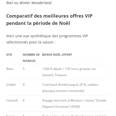
Reel
ou
Winter Wonderland
.
Comparatif des meilleures offres VIP
pendant la période de Noël
Voici une vue synthétique des programmes VIP
sélectionnés pour la saison :
SITE
NOMBRE DE
BONUS NOËL OFFERT
NIVEAUX
Bwin
5
+200 % dépôt + 150 tours gratuits sur
Gnome’s Treasure
Unibet
4
Cash‑back illimité jusqu’à 20 %, cadeau
physique (montre connectée)
CasinoX
6
Voyage tout‑inclu à Monaco + bonus “Double
Deposit Christmas” (€500)