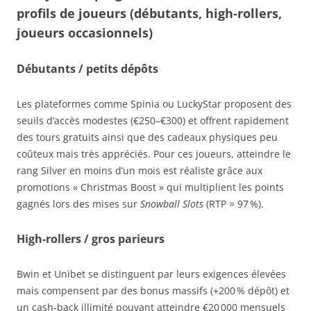
profils de joueurs (débutants, high‑rollers,
joueurs occasionnels)
Débutants / petits dépôts
Les plateformes comme Spinia ou LuckyStar proposent des
seuils d’accès modestes (€250–€300) et offrent rapidement
des tours gratuits ainsi que des cadeaux physiques peu
coûteux mais très appréciés. Pour ces joueurs, atteindre le
rang Silver en moins d’un mois est réaliste grâce aux
promotions « Christmas Boost » qui multiplient les points
gagnés lors des mises sur
Snowball Slots
(RTP = 97 %).
High‑rollers / gros parieurs
Bwin et Unibet se distinguent par leurs exigences élevées
mais compensent par des bonus massifs (+200 % dépôt) et
un cash‑back illimité pouvant atteindre €20 000 mensuels