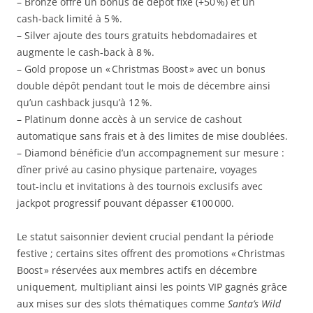
– Bronze offre un bonus de dépôt fixe (+50 %) et un
cash‑back limité à 5 %.
– Silver ajoute des tours gratuits hebdomadaires et
augmente le cash‑back à 8 %.
– Gold propose un « Christmas Boost » avec un bonus
double dépôt pendant tout le mois de décembre ainsi
qu’un cashback jusqu’à 12 %.
– Platinum donne accès à un service de cashout
automatique sans frais et à des limites de mise doublées.
– Diamond bénéficie d’un accompagnement sur mesure :
dîner privé au casino physique partenaire, voyages
tout‑inclu et invitations à des tournois exclusifs avec
jackpot progressif pouvant dépasser €100 000.
Le statut saisonnier devient crucial pendant la période
festive ; certains sites offrent des promotions « Christmas
Boost » réservées aux membres actifs en décembre
uniquement, multipliant ainsi les points VIP gagnés grâce
aux mises sur des slots thématiques comme
Santa’s Wild