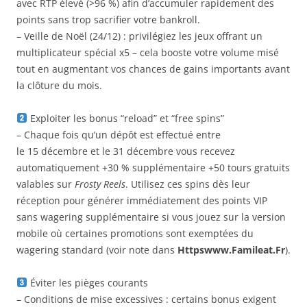
avec RTP élevé (>96 %) afin d’accumuler rapidement des
points sans trop sacrifier votre bankroll.
– Veille de Noël (24/12) : privilégiez les jeux offrant un
multiplicateur spécial x5 – cela booste votre volume misé
tout en augmentant vos chances de gains importants avant
la clôture du mois.
Exploiter les bonus “reload” et “free spins”
– Chaque fois qu’un dépôt est effectué entre
le 15 décembre et le 31 décembre vous recevez
automatiquement +30 % supplémentaire +50 tours gratuits
valables sur
Frosty Reels
. Utilisez ces spins dès leur
réception pour générer immédiatement des points VIP
sans wagering supplémentaire si vous jouez sur la version
mobile où certaines promotions sont exemptées du
wagering standard (voir note dans
Httpswww.Famileat.Fr
).
Éviter les pièges courants
– Conditions de mise excessives : certains bonus exigent