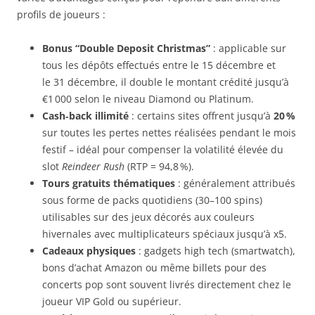
profils de joueurs :
Bonus “Double Deposit Christmas”
: applicable sur
tous les dépôts effectués entre le 15 décembre et
le 31 décembre, il double le montant crédité jusqu’à
€1 000 selon le niveau Diamond ou Platinum.
Cash‑back illimité
: certains sites offrent jusqu’à
20 %
sur toutes les pertes nettes réalisées pendant le mois
festif – idéal pour compenser la volatilité élevée du
slot
Reindeer Rush
(RTP = 94,8 %).
Tours gratuits thématiques
: généralement attribués
sous forme de packs quotidiens (30–100 spins)
utilisables sur des jeux décorés aux couleurs
hivernales avec multiplicateurs spéciaux jusqu’à x5.
Cadeaux physiques
: gadgets high tech (smartwatch),
bons d’achat Amazon ou même billets pour des
concerts pop sont souvent livrés directement chez le
joueur VIP Gold ou supérieur.