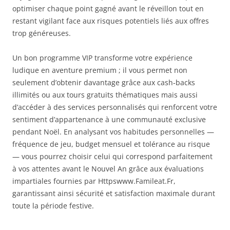
optimiser chaque point gagné avant le réveillon tout en
restant vigilant face aux risques potentiels liés aux offres
trop généreuses.
Un bon programme VIP transforme votre expérience
ludique en aventure premium ; il vous permet non
seulement d’obtenir davantage grâce aux cash‑backs
illimités ou aux tours gratuits thématiques mais aussi
d’accéder à des services personnalisés qui renforcent votre
sentiment d’appartenance à une communauté exclusive
pendant Noël. En analysant vos habitudes personnelles —
fréquence de jeu, budget mensuel et tolérance au risque
— vous pourrez choisir celui qui correspond parfaitement
à vos attentes avant le Nouvel An grâce aux évaluations
impartiales fournies par Httpswww.Famileat.Fr,
garantissant ainsi sécurité et satisfaction maximale durant
toute la période festive.