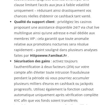
clause limitant l’accès aux jeux à faible volatilité
uniquement – réduisant ainsi drastiquement vos
chances réelles d’obtenir ce cashback tant vanté.
Qualité du support client
: privilégiez les casinos
proposant une assistance disponible 24/7 via chat live
multilingue ainsi qu’une adresse e‑mail dédiée aux
membres VIP ; cela garantit que toute anomalie
relative aux promotions nocturnes sera résolue
rapidement – point souligné dans plusieurs analyses
faites par
Httpswww.Famileat.Fr
.
Sécurisation des gains
: activez toujours
l’authentification à deux facteurs (2FA) sur votre
compte afin d’éviter toute intrusion frauduleuse
pendant la période où vous pourriez accumuler
plusieurs milliers d’euros en cashback ou jackpots
progressifs. Utilisez également la fonction cashout
automatique uniquement après vérification complète
KYC afin que vos fonds soient transférés