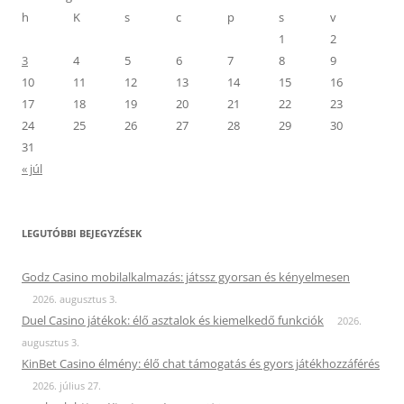
h
K
s
c
p
s
v
1
2
3
4
5
6
7
8
9
10
11
12
13
14
15
16
17
18
19
20
21
22
23
24
25
26
27
28
29
30
31
« júl
LEGUTÓBBI BEJEGYZÉSEK
Godz Casino mobilalkalmazás: játssz gyorsan és kényelmesen
2026. augusztus 3.
Duel Casino játékok: élő asztalok és kiemelkedő funkciók
2026.
augusztus 3.
KinBet Casino élmény: élő chat támogatás és gyors játékhozzáférés
2026. július 27.