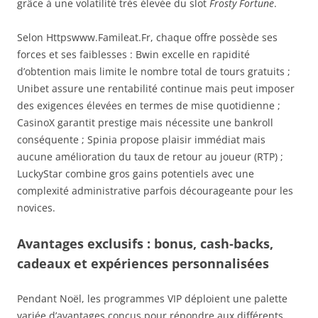
grâce à une volatilité très élevée du slot
Frosty Fortune
.
Selon Httpswww.Famileat.Fr, chaque offre possède ses
forces et ses faiblesses : Bwin excelle en rapidité
d’obtention mais limite le nombre total de tours gratuits ;
Unibet assure une rentabilité continue mais peut imposer
des exigences élevées en termes de mise quotidienne ;
CasinoX garantit prestige mais nécessite une bankroll
conséquente ; Spinia propose plaisir immédiat mais
aucune amélioration du taux de retour au joueur (RTP) ;
LuckyStar combine gros gains potentiels avec une
complexité administrative parfois décourageante pour les
novices.
Avantages exclusifs : bonus, cash‑backs,
cadeaux et expériences personnalisées
Pendant Noël, les programmes VIP déploient une palette
variée d’avantages conçus pour répondre aux différents