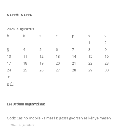
NAPRÓL NAPRA
2026. augusztus
h
K
s
c
p
s
v
1
2
3
4
5
6
7
8
9
10
11
12
13
14
15
16
17
18
19
20
21
22
23
24
25
26
27
28
29
30
31
« júl
LEGUTÓBBI BEJEGYZÉSEK
Godz Casino mobilalkalmazás: játssz gyorsan és kényelmesen
2026. augusztus 3.