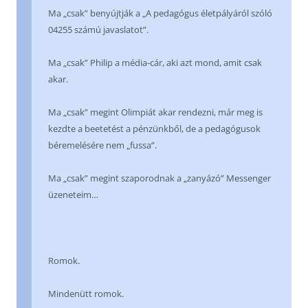
Ma „csak” benyújtják a „A pedagógus életpályáról szóló
04255 számú javaslatot”.
Ma „csak” Philip a média-cár, aki azt mond, amit csak
akar.
Ma „csak” megint Olimpiát akar rendezni, már meg is
kezdte a beetetést a pénzünkből, de a pedagógusok
béremelésére nem „fussa”.
Ma „csak” megint szaporodnak a „zanyázó” Messenger
üzeneteim…
Romok.
Mindenütt romok.