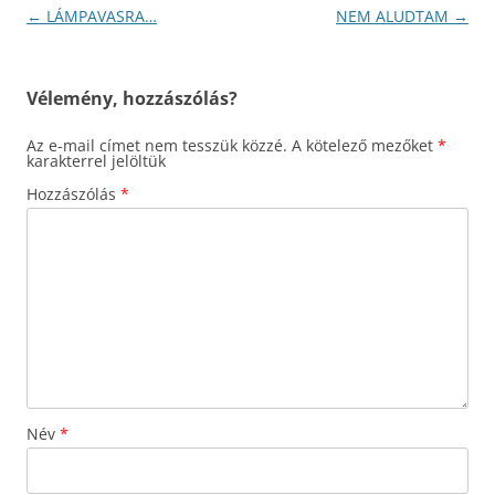
Bejegyzés
←
LÁMPAVASRA…
NEM ALUDTAM
→
navigáció
Vélemény, hozzászólás?
Az e-mail címet nem tesszük közzé.
A kötelező mezőket
*
karakterrel jelöltük
Hozzászólás
*
Név
*