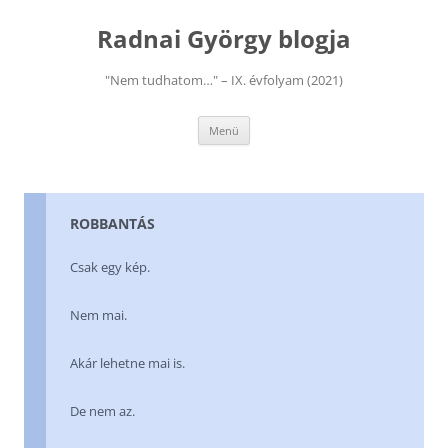
Kilépés
a
Radnai György blogja
tartalomba
"Nem tudhatom…" – IX. évfolyam (2021)
Menü
ROBBANTÁS
Csak egy kép.
Nem mai.
Akár lehetne mai is.
De nem az.