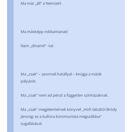
Ma már „áll” a Nemzeti!
Ma másképp robbantanak!
Nem „dinamit” -tal.
Ma „csak” – azonnali hatállyal – kirúgja a másik
pályázót.
Ma „csak” nem ad pénzt a független színházaknak.
Ma „csak” megjelentetnek könyvet „Hofi Gézától Bródy
Jánosig: ez a kultúra kommunista megszállása”
sugallásával.