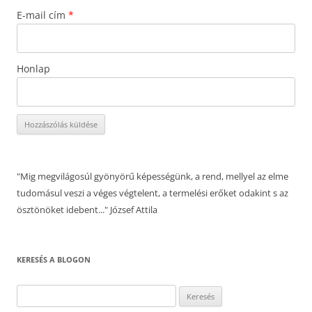
E-mail cím
*
Honlap
"Mig megvilágosúl gyönyörű képességünk, a rend, mellyel az elme
tudomásul veszi a véges végtelent, a termelési erőket odakint s az
ösztönöket idebent..." József Attila
KERESÉS A BLOGON
Keresés: