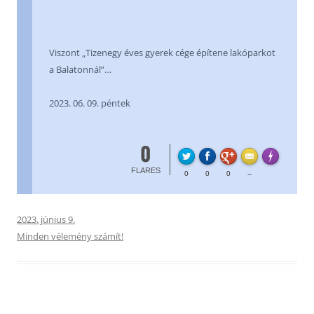
Viszont „Tizenegy éves gyerek cége építene lakóparkot
a Balatonnál”…
2023. 06. 09. péntek
0
FL
Made with
FLARES
0
0
0
--
2023. június 9.
Minden vélemény számít!