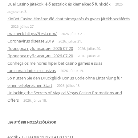
Duel Casino játékok: élő asztalok és kiemelkedő funkciók
2026.
augusztus 3.
KinBet Casino élmény: élő chat támogatás és gyors játékhozzáférés
2026. július 27.
cw-check-https://test.com/
2026. július 21.
Coronavirus disease 2019
2026. július 21.
Проверка публикации · 2026-07-20
2026. július 20.
Проверка публикации · 2026-07-20
2026. július 20.
Conheça os melhores hiper bet casino games e suas
funcionalidades exclusivas
2026. július 19.
So nutzen Sie den Drückglück Bonus Code ohne Einzahlung für
einen erfolgreichen Start
2026. július 18.
Unlocking the Secrets of Magical Vegas Casino Promotions and
Offers
2026. július 18.
LEGUTÓBBI HOZZÁSZÓLÁSOK
erotik
-
TELEFONON NYILATKOZOTT…