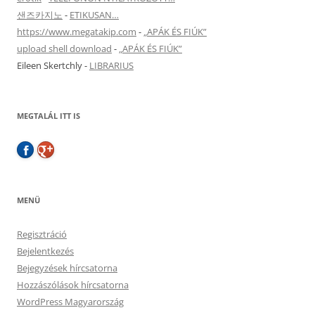
샌즈카지노
-
ETIKUSAN…
https://www.megatakip.com
-
„APÁK ÉS FIÚK”
upload shell download
-
„APÁK ÉS FIÚK”
Eileen Skertchly
-
LIBRARIUS
MEGTALÁL ITT IS
MENÜ
Regisztráció
Bejelentkezés
Bejegyzések hírcsatorna
Hozzászólások hírcsatorna
WordPress Magyarország