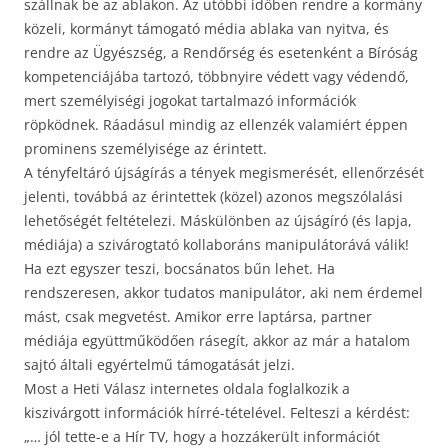
szállnak be az ablakon. Az utóbbi időben rendre a kormány
közeli, kormányt támogató média ablaka van nyitva, és
rendre az Ügyészség, a Rendőrség és esetenként a Bíróság
kompetenciájába tartozó, többnyire védett vagy védendő,
mert személyiségi jogokat tartalmazó információk
röpködnek. Ráadásul mindig az ellenzék valamiért éppen
prominens személyisége az érintett.
A tényfeltáró újságírás a tények megismerését, ellenőrzését
jelenti, továbbá az érintettek (közel) azonos megszólalási
lehetőségét feltételezi. Máskülönben az újságíró (és lapja,
médiája) a szivárogtató kollaboráns manipulátorává válik!
Ha ezt egyszer teszi, bocsánatos bűn lehet. Ha
rendszeresen, akkor tudatos manipulátor, aki nem érdemel
mást, csak megvetést. Amikor erre laptársa, partner
médiája együttműködően rásegít, akkor az már a hatalom
sajtó általi egyértelmű támogatását jelzi.
Most a Heti Válasz internetes oldala foglalkozik a
kiszivárgott információk hírré-tételével. Felteszi a kérdést:
„… jól tette-e a Hír TV, hogy a hozzákerült információt