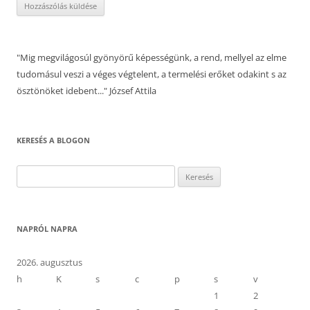
"Mig megvilágosúl gyönyörű képességünk, a rend, mellyel az elme
tudomásul veszi a véges végtelent, a termelési erőket odakint s az
ösztönöket idebent..." József Attila
KERESÉS A BLOGON
Keresés:
NAPRÓL NAPRA
2026. augusztus
h
K
s
c
p
s
v
1
2