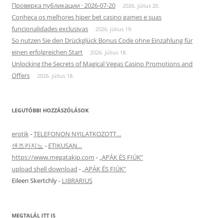
Проверка публикации · 2026-07-20
2026. július 20.
Conheça os melhores hiper bet casino games e suas
funcionalidades exclusivas
2026. július 19.
So nutzen Sie den Drückglück Bonus Code ohne Einzahlung für
einen erfolgreichen Start
2026. július 18.
Unlocking the Secrets of Magical Vegas Casino Promotions and
Offers
2026. július 18.
LEGUTÓBBI HOZZÁSZÓLÁSOK
erotik
-
TELEFONON NYILATKOZOTT…
샌즈카지노
-
ETIKUSAN…
https://www.megatakip.com
-
„APÁK ÉS FIÚK”
upload shell download
-
„APÁK ÉS FIÚK”
Eileen Skertchly
-
LIBRARIUS
MEGTALÁL ITT IS