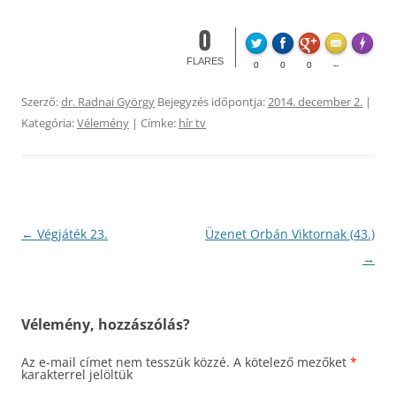
0
Made wi
FLARES
0
0
0
--
Szerző:
dr. Radnai György
Bejegyzés időpontja:
2014. december 2.
|
Kategória:
Vélemény
| Címke:
hír tv
Bejegyzés
←
Végjáték 23.
Üzenet Orbán Viktornak (43.)
navigáció
→
Vélemény, hozzászólás?
Az e-mail címet nem tesszük közzé.
A kötelező mezőket
*
karakterrel jelöltük