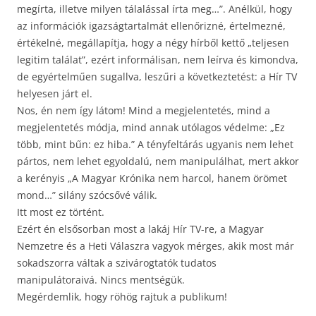
megírta, illetve milyen tálalással írta meg…”. Anélkül, hogy
az információk igazságtartalmát ellenőrizné, értelmezné,
értékelné, megállapítja, hogy a négy hírből kettő „teljesen
legitim találat”, ezért informálisan, nem leírva és kimondva,
de egyértelműen sugallva, leszűri a következtetést: a Hír TV
helyesen járt el.
Nos, én nem így látom! Mind a megjelentetés, mind a
megjelentetés módja, mind annak utólagos védelme: „Ez
több, mint bűn: ez hiba.” A tényfeltárás ugyanis nem lehet
pártos, nem lehet egyoldalú, nem manipulálhat, mert akkor
a kerényis „A Magyar Krónika nem harcol, hanem örömet
mond…” silány szócsővé válik.
Itt most ez történt.
Ezért én elsősorban most a lakáj Hír TV-re, a Magyar
Nemzetre és a Heti Válaszra vagyok mérges, akik most már
sokadszorra váltak a szivárogtatók tudatos
manipulátoraivá. Nincs mentségük.
Megérdemlik, hogy röhög rajtuk a publikum!