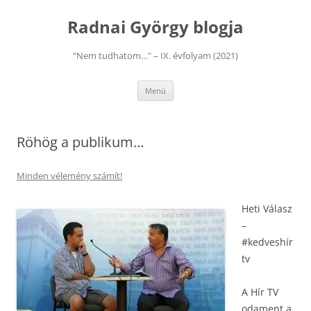
Kilépés
a
Radnai György blogja
tartalomba
"Nem tudhatom…" – IX. évfolyam (2021)
Menü
Röhög a publikum…
Minden vélemény számít!
Heti Válasz
–
#kedveshír
tv
A Hír TV
odament a