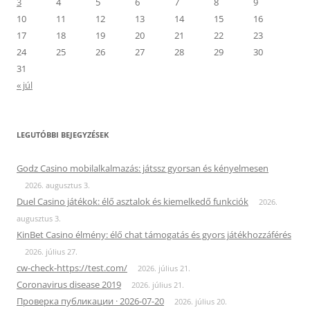
3
4
5
6
7
8
9
10
11
12
13
14
15
16
17
18
19
20
21
22
23
24
25
26
27
28
29
30
31
« júl
LEGUTÓBBI BEJEGYZÉSEK
Godz Casino mobilalkalmazás: játssz gyorsan és kényelmesen
2026. augusztus 3.
Duel Casino játékok: élő asztalok és kiemelkedő funkciók
2026.
augusztus 3.
KinBet Casino élmény: élő chat támogatás és gyors játékhozzáférés
2026. július 27.
cw-check-https://test.com/
2026. július 21.
Coronavirus disease 2019
2026. július 21.
Проверка публикации · 2026-07-20
2026. július 20.