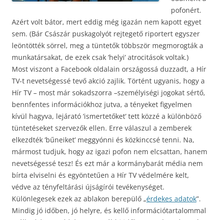
pofonért.
Azért volt bátor, mert eddig még igazán nem kapott egyet
sem. (Bár Császár puskagolyót rejtegető riportert egyszer
leöntötték sörrel, meg a tüntetők többször megmorogták a
munkatársakat, de ezek csak ’helyi’ atrocitások voltak.)
Most viszont a Facebook oldalain országossá duzzadt, a Hír
TV-t nevetségessé tevő akció zajlik. Történt ugyanis, hogy a
Hír TV – most már sokadszorra –személyiségi jogokat sértő,
bennfentes információkhoz jutva, a tényeket figyelmen
kívül hagyva, lejárató ’ismertetőket’ tett közzé a különböző
tüntetéseket szervezők ellen. Erre válaszul a zemberek
elkezdték ’bűneiket’ meggyónni és közkinccsé tenni. Na,
mármost tudjuk, hogy az igazi pofon nem elcsattan, hanem
nevetségessé tesz! És ezt már a kormánybarát média nem
bírta elviselni és egyöntetűen a Hír TV védelmére kelt,
védve az tényfeltárási újságírói tevékenységet.
Különlegesek ezek az ablakon berepülő „
érdekes adatok
”.
Mindig jó időben, jó helyre, és kellő információtartalommal