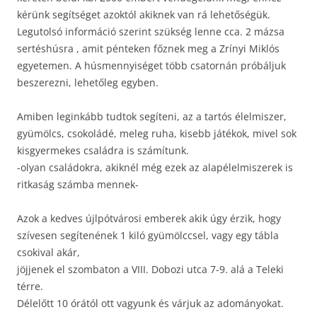
kérünk segítséget azoktól akiknek van rá lehetőségük.
Legutolsó információ szerint szükség lenne cca. 2 mázsa
sertéshúsra , amit pénteken főznek meg a Zrínyi Miklós
egyetemen. A húsmennyiséget több csatornán próbáljuk
beszerezni, lehetőleg egyben.
Amiben leginkább tudtok segíteni, az a tartós élelmiszer,
gyümölcs, csokoládé, meleg ruha, kisebb játékok, mivel sok
kisgyermekes családra is számítunk.
-olyan családokra, akiknél még ezek az alapélelmiszerek is
ritkaság számba mennek-
Azok a kedves újlpótvárosi emberek akik úgy érzik, hogy
szívesen segítenének 1 kiló gyümölccsel, vagy egy tábla
csokival akár,
jöjjenek el szombaton a VIII. Dobozi utca 7-9. alá a Teleki
térre.
Délelőtt 10 órától ott vagyunk és várjuk az adományokat.