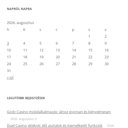
NAPRÓL NAPRA
2026. augusztus
h
K
s
c
p
s
v
1
2
3
4
5
6
7
8
9
10
11
12
13
14
15
16
17
18
19
20
21
22
23
24
25
26
27
28
29
30
31
« júl
LEGUTÓBBI BEJEGYZÉSEK
Godz Casino mobilalkalmazás: játssz gyorsan és kényelmesen
2026. augusztus 3.
Duel Casino játékok: élő asztalok és kiemelkedő funkciók
2026.