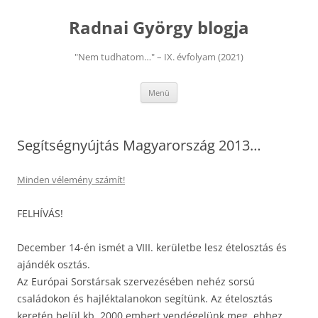
Kilépés
a
Radnai György blogja
tartalomba
"Nem tudhatom…" – IX. évfolyam (2021)
Menü
Segítségnyújtás Magyarország 2013…
Minden vélemény számít!
FELHÍVÁS!
December 14-én ismét a VIII. kerületbe lesz ételosztás és
ajándék osztás.
Az Európai Sorstársak szervezésében nehéz sorsú
családokon és hajléktalanokon segítünk. Az ételosztás
keretén belül kb. 2000 embert vendégelünk meg, ehhez