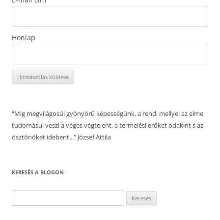
Honlap
"Mig megvilágosúl gyönyörű képességünk, a rend, mellyel az elme
tudomásul veszi a véges végtelent, a termelési erőket odakint s az
ösztönöket idebent..." József Attila
KERESÉS A BLOGON
Keresés: