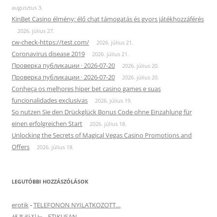
augusztus 3.
KinBet Casino élmény: élő chat támogatás és gyors játékhozzáférés
2026. július 27.
cw-check-https://test.com/
2026. július 21.
Coronavirus disease 2019
2026. július 21.
Проверка публикации · 2026-07-20
2026. július 20.
Проверка публикации · 2026-07-20
2026. július 20.
Conheça os melhores hiper bet casino games e suas
funcionalidades exclusivas
2026. július 19.
So nutzen Sie den Drückglück Bonus Code ohne Einzahlung für
einen erfolgreichen Start
2026. július 18.
Unlocking the Secrets of Magical Vegas Casino Promotions and
Offers
2026. július 18.
LEGUTÓBBI HOZZÁSZÓLÁSOK
erotik
-
TELEFONON NYILATKOZOTT…
샌즈카지노
-
ETIKUSAN…