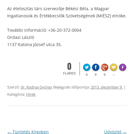
Az ételosztás társ szervezője Békési Béla, a Magyar
Ingatlanosok és Értékbecslők Szövetségének (MIÉSZ) elnöke.
További információ: +36-20-372-0004
Ordasi László
1137 Katona József utca 35.
0
Made wi
FLARES
0
0
0
--
Szerző:
dr. Radnai György
Bejegyzés időpontja:
2013. december 9.
|
Kategória:
Hírek
Bejegyzés
←
Tüntetés Kijevben
Üdvözlet
→