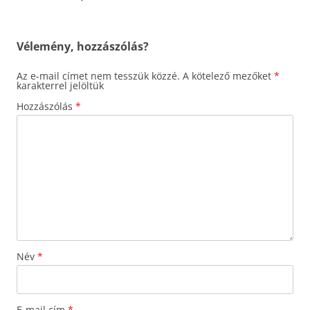
navigáció
Vélemény, hozzászólás?
Az e-mail címet nem tesszük közzé.
A kötelező mezőket
*
karakterrel jelöltük
Hozzászólás
*
Név
*
E-mail cím
*