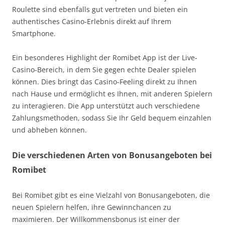
Roulette sind ebenfalls gut vertreten und bieten ein
authentisches Casino-Erlebnis direkt auf Ihrem
Smartphone.
Ein besonderes Highlight der Romibet App ist der Live-
Casino-Bereich, in dem Sie gegen echte Dealer spielen
können. Dies bringt das Casino-Feeling direkt zu Ihnen
nach Hause und ermöglicht es Ihnen, mit anderen Spielern
zu interagieren. Die App unterstützt auch verschiedene
Zahlungsmethoden, sodass Sie Ihr Geld bequem einzahlen
und abheben können.
Die verschiedenen Arten von Bonusangeboten bei
Romibet
Bei Romibet gibt es eine Vielzahl von Bonusangeboten, die
neuen Spielern helfen, ihre Gewinnchancen zu
maximieren. Der Willkommensbonus ist einer der