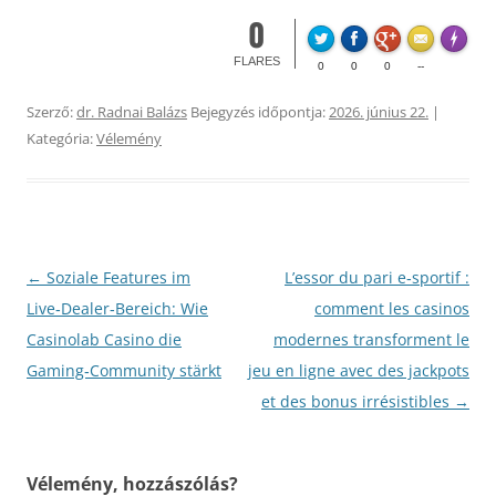
0
Made wi
FLARES
0
0
0
--
Szerző:
dr. Radnai Balázs
Bejegyzés időpontja:
2026. június 22.
|
Kategória:
Vélemény
Bejegyzés
←
Soziale Features im
L’essor du pari e‑sportif :
navigáció
Live‑Dealer‑Bereich: Wie
comment les casinos
Casinolab Casino die
modernes transforment le
Gaming‑Community stärkt
jeu en ligne avec des jackpots
et des bonus irrésistibles
→
Vélemény, hozzászólás?