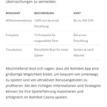
Überraschungen zu vermeiden.
BONUSART
BESCHREIBUNG
WERT
Willkommensbonus
100% auf die erste
Bis zu 500 CHF
Einzahlung
Freispiele
10 Freispiele für
Bei erster
ausgewählte Slots
Einzahlung
Treuebonus
Monatliche Boni für treue
Variiert je nach
Spieler
Aktivität
Abschließend lässt sich sagen, dass die Romibet App eine
großartige Möglichkeit bietet, um bequem von unterwegs
zu spielen und von attraktiven Bonusangeboten zu
profitieren. Mit den richtigen Informationen und Strategien
können Sie Ihre Spielerfahrung maximieren und
erfolgreich im Romibet Casino spielen.