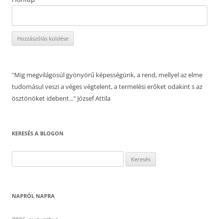
"Mig megvilágosúl gyönyörű képességünk, a rend, mellyel az elme
tudomásul veszi a véges végtelent, a termelési erőket odakint s az
ösztönöket idebent..." József Attila
KERESÉS A BLOGON
Keresés:
NAPRÓL NAPRA