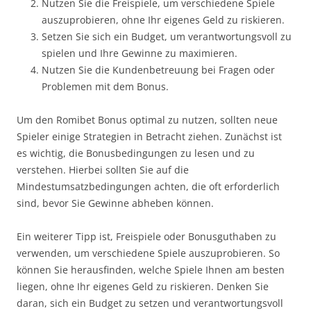
Nutzen Sie die Freispiele, um verschiedene Spiele
auszuprobieren, ohne Ihr eigenes Geld zu riskieren.
Setzen Sie sich ein Budget, um verantwortungsvoll zu
spielen und Ihre Gewinne zu maximieren.
Nutzen Sie die Kundenbetreuung bei Fragen oder
Problemen mit dem Bonus.
Um den Romibet Bonus optimal zu nutzen, sollten neue
Spieler einige Strategien in Betracht ziehen. Zunächst ist
es wichtig, die Bonusbedingungen zu lesen und zu
verstehen. Hierbei sollten Sie auf die
Mindestumsatzbedingungen achten, die oft erforderlich
sind, bevor Sie Gewinne abheben können.
Ein weiterer Tipp ist, Freispiele oder Bonusguthaben zu
verwenden, um verschiedene Spiele auszuprobieren. So
können Sie herausfinden, welche Spiele Ihnen am besten
liegen, ohne Ihr eigenes Geld zu riskieren. Denken Sie
daran, sich ein Budget zu setzen und verantwortungsvoll