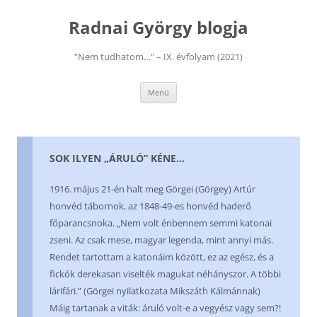
Kilépés
a
Radnai György blogja
tartalomba
"Nem tudhatom…" – IX. évfolyam (2021)
Menü
SOK ILYEN „ÁRULÓ” KÉNE…
1916. május 21-én halt meg Görgei (Görgey) Artúr
honvéd tábornok, az 1848-49-es honvéd haderő
főparancsnoka. „Nem volt énbennem semmi katonai
zseni. Az csak mese, magyar legenda, mint annyi más.
Rendet tartottam a katonáim között, ez az egész, és a
fickók derekasan viselték magukat néhányszor. A többi
lárifári.” (Görgei nyilatkozata Mikszáth Kálmánnak)
Máig tartanak a viták: áruló volt-e a vegyész vagy sem?!