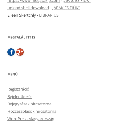
https://www.megatakip.com
-
„APÁK ÉS FIÚK”
upload shell download
-
„APÁK ÉS FIÚK”
Eileen Skertchly
-
LIBRARIUS
MEGTALÁL ITT IS
MENÜ
Regisztráció
Bejelentkezés
Bejegyzések hírcsatorna
Hozzászólások hírcsatorna
WordPress Magyarország