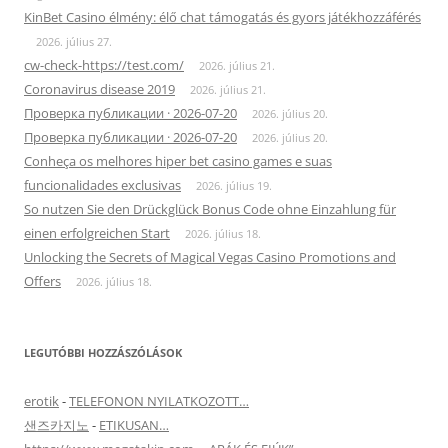
KinBet Casino élmény: élő chat támogatás és gyors játékhozzáférés
2026. július 27.
cw-check-https://test.com/
2026. július 21.
Coronavirus disease 2019
2026. július 21.
Проверка публикации · 2026-07-20
2026. július 20.
Проверка публикации · 2026-07-20
2026. július 20.
Conheça os melhores hiper bet casino games e suas
funcionalidades exclusivas
2026. július 19.
So nutzen Sie den Drückglück Bonus Code ohne Einzahlung für
einen erfolgreichen Start
2026. július 18.
Unlocking the Secrets of Magical Vegas Casino Promotions and
Offers
2026. július 18.
LEGUTÓBBI HOZZÁSZÓLÁSOK
erotik
-
TELEFONON NYILATKOZOTT…
샌즈카지노
-
ETIKUSAN…