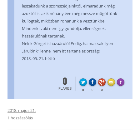
leszakadunk a szomszédjainktól, elmaradunk még
azoktól is, akik néhány éve még messze mögöttünk
kullogtak, miközben rohanunk a vesztünkbe.
Mindenkit, aki nem így gondolja, ellenségnek,
hazaárulónak tartanak.
Nekik Görgei is hazaáruló! Pedig, ha ma csak ilyen
„árulónk” lenne, nem itt tartana az ország!
2018. 05. 21. hétfő
0
FL
Made with
FLARES
0
0
0
--
2018. május 21.
1 hozzászólás