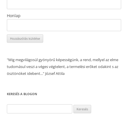
Honlap
"Mig megvilágosúl gyönyörű képességünk, a rend, mellyel az elme
tudomásul veszi a véges végtelent, a termelési erőket odakint s az
ösztönöket idebent..." József Attila
KERESÉS A BLOGON
Keresés: