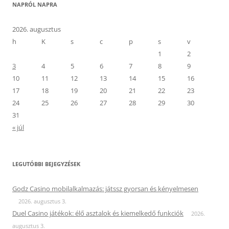
NAPRÓL NAPRA
2026. augusztus
h
K
s
c
p
s
v
1
2
3
4
5
6
7
8
9
10
11
12
13
14
15
16
17
18
19
20
21
22
23
24
25
26
27
28
29
30
31
« júl
LEGUTÓBBI BEJEGYZÉSEK
Godz Casino mobilalkalmazás: játssz gyorsan és kényelmesen
2026. augusztus 3.
Duel Casino játékok: élő asztalok és kiemelkedő funkciók
2026.
augusztus 3.