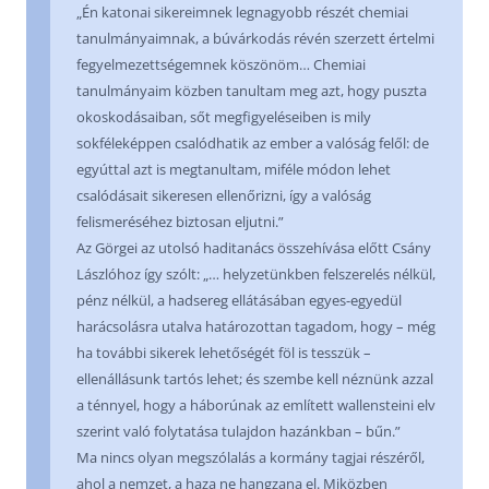
„Én katonai sikereimnek legnagyobb részét chemiai
tanulmányaimnak, a búvárkodás révén szerzett értelmi
fegyelmezettségemnek köszönöm… Chemiai
tanulmányaim közben tanultam meg azt, hogy puszta
okoskodásaiban, sőt megfigyeléseiben is mily
sokféleképpen csalódhatik az ember a valóság felől: de
egyúttal azt is megtanultam, miféle módon lehet
csalódásait sikeresen ellenőrizni, így a valóság
felismeréséhez biztosan eljutni.”
Az Görgei az utolsó haditanács összehívása előtt Csány
Lászlóhoz így szólt: „… helyzetünkben felszerelés nélkül,
pénz nélkül, a hadsereg ellátásában egyes-egyedül
harácsolásra utalva határozottan tagadom, hogy – még
ha további sikerek lehetőségét föl is tesszük –
ellenállásunk tartós lehet; és szembe kell néznünk azzal
a ténnyel, hogy a háborúnak az említett wallensteini elv
szerint való folytatása tulajdon hazánkban – bűn.”
Ma nincs olyan megszólalás a kormány tagjai részéről,
ahol a nemzet, a haza ne hangzana el. Miközben