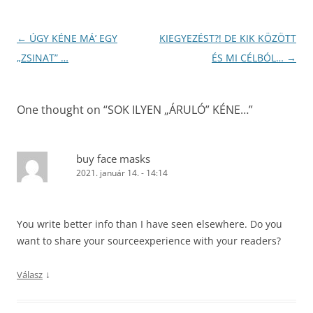
Bejegyzés
←
ÚGY KÉNE MÁ’ EGY
KIEGYEZÉST?! DE KIK KÖZÖTT
navigáció
„ZSINAT” …
ÉS MI CÉLBÓL…
→
One thought on “
SOK ILYEN „ÁRULÓ” KÉNE…
”
buy face masks
2021. január 14. - 14:14
You write better info than I have seen elsewhere. Do you
want to share your sourceexperience with your readers?
↓
Válasz