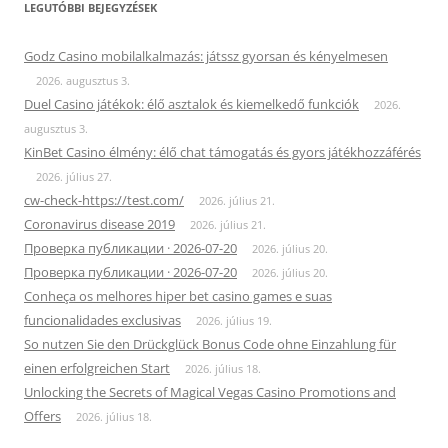
LEGUTÓBBI BEJEGYZÉSEK
Godz Casino mobilalkalmazás: játssz gyorsan és kényelmesen
2026. augusztus 3.
Duel Casino játékok: élő asztalok és kiemelkedő funkciók
2026.
augusztus 3.
KinBet Casino élmény: élő chat támogatás és gyors játékhozzáférés
2026. július 27.
cw-check-https://test.com/
2026. július 21.
Coronavirus disease 2019
2026. július 21.
Проверка публикации · 2026-07-20
2026. július 20.
Проверка публикации · 2026-07-20
2026. július 20.
Conheça os melhores hiper bet casino games e suas
funcionalidades exclusivas
2026. július 19.
So nutzen Sie den Drückglück Bonus Code ohne Einzahlung für
einen erfolgreichen Start
2026. július 18.
Unlocking the Secrets of Magical Vegas Casino Promotions and
Offers
2026. július 18.