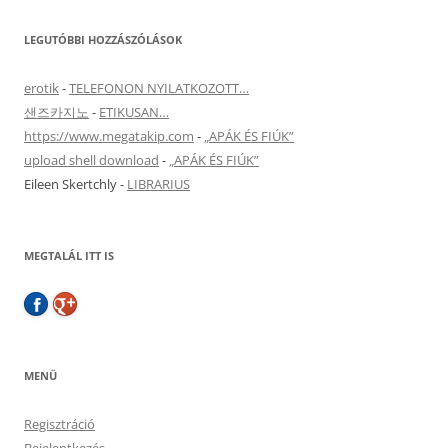
LEGUTÓBBI HOZZÁSZÓLÁSOK
erotik
-
TELEFONON NYILATKOZOTT…
샌즈카지노
-
ETIKUSAN…
https://www.megatakip.com
-
„APÁK ÉS FIÚK”
upload shell download
-
„APÁK ÉS FIÚK”
Eileen Skertchly
-
LIBRARIUS
MEGTALÁL ITT IS
MENÜ
Regisztráció