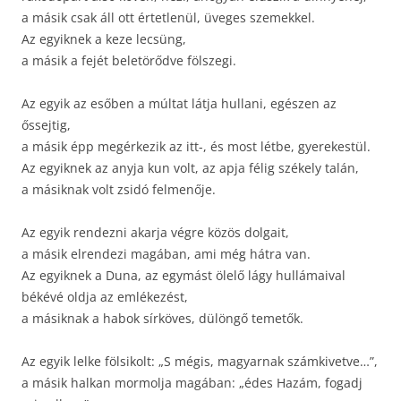
a másik csak áll ott értetlenül, üveges szemekkel.
Az egyiknek a keze lecsüng,
a másik a fejét beletörődve fölszegi.
Az egyik az esőben a múltat látja hullani, egészen az
őssejtig,
a másik épp megérkezik az itt-, és most létbe, gyerekestül.
Az egyiknek az anyja kun volt, az apja félig székely talán,
a másiknak volt zsidó felmenője.
Az egyik rendezni akarja végre közös dolgait,
a másik elrendezi magában, ami még hátra van.
Az egyiknek a Duna, az egymást ölelő lágy hullámaival
békévé oldja az emlékezést,
a másiknak a habok sírköves, dülöngő temetők.
Az egyik lelke fölsikolt: „S mégis, magyarnak számkivetve…”,
a másik halkan mormolja magában: „édes Hazám, fogadj