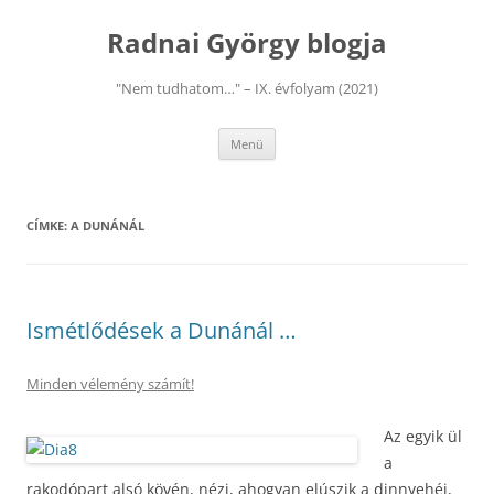
Kilépés
a
Radnai György blogja
tartalomba
"Nem tudhatom…" – IX. évfolyam (2021)
Menü
CÍMKE:
A DUNÁNÁL
Ismétlődések a Dunánál …
Minden vélemény számít!
Az egyik ül
a
rakodópart alsó kövén, nézi, ahogyan elúszik a dinnyehéj,