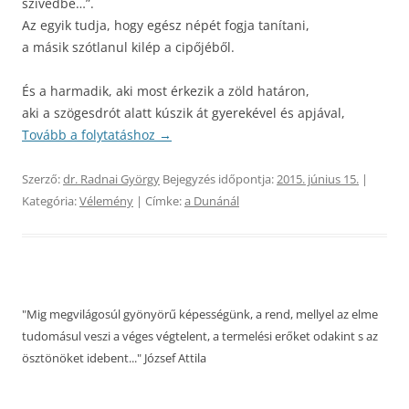
szivedbe…”.
Az egyik tudja, hogy egész népét fogja tanítani,
a másik szótlanul kilép a cipőjéből.
És a harmadik, aki most érkezik a zöld határon,
aki a szögesdrót alatt kúszik át gyerekével és apjával,
Tovább a folytatáshoz
→
Szerző:
dr. Radnai György
Bejegyzés időpontja:
2015. június 15.
|
Kategória:
Vélemény
| Címke:
a Dunánál
"Mig megvilágosúl gyönyörű képességünk, a rend, mellyel az elme
tudomásul veszi a véges végtelent, a termelési erőket odakint s az
ösztönöket idebent..." József Attila