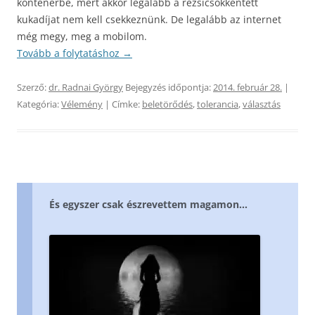
konténerbe, mert akkor legalább a rezsicsökkentett
kukadíjat nem kell csekkeznünk. De legalább az internet
még megy, meg a mobilom.
Tovább a folytatáshoz
→
Szerző:
dr. Radnai György
Bejegyzés időpontja:
2014. február 28.
|
Kategória:
Vélemény
| Címke:
beletörődés
,
tolerancia
,
választás
És egyszer csak észrevettem magamon…