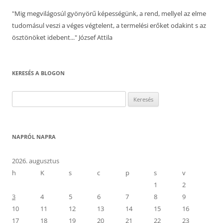
"Mig megvilágosúl gyönyörű képességünk, a rend, mellyel az elme
tudomásul veszi a véges végtelent, a termelési erőket odakint s az
ösztönöket idebent..." József Attila
KERESÉS A BLOGON
Keresés:
NAPRÓL NAPRA
2026. augusztus
h
K
s
c
p
s
v
1
2
3
4
5
6
7
8
9
10
11
12
13
14
15
16
17
18
19
20
21
22
23