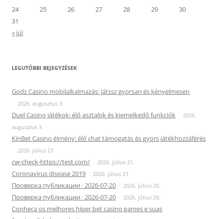
24
25
26
27
28
29
30
31
« júl
LEGUTÓBBI BEJEGYZÉSEK
Godz Casino mobilalkalmazás: játssz gyorsan és kényelmesen
2026. augusztus 3.
Duel Casino játékok: élő asztalok és kiemelkedő funkciók
2026.
augusztus 3.
KinBet Casino élmény: élő chat támogatás és gyors játékhozzáférés
2026. július 27.
cw-check-https://test.com/
2026. július 21.
Coronavirus disease 2019
2026. július 21.
Проверка публикации · 2026-07-20
2026. július 20.
Проверка публикации · 2026-07-20
2026. július 20.
Conheça os melhores hiper bet casino games e suas