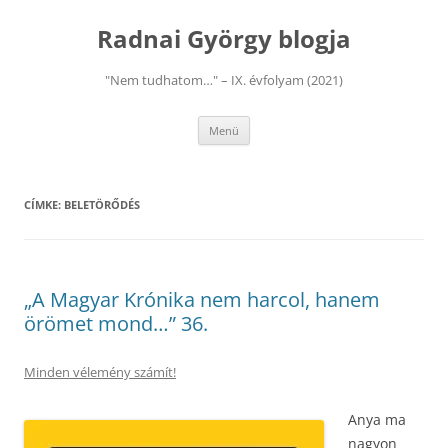
Kilépés
a
Radnai György blogja
tartalomba
"Nem tudhatom…" – IX. évfolyam (2021)
Menü
CÍMKE:
BELETÖRŐDÉS
„A Magyar Krónika nem harcol, hanem
örömet mond…” 36.
Minden vélemény számít!
Anya ma
nagyon