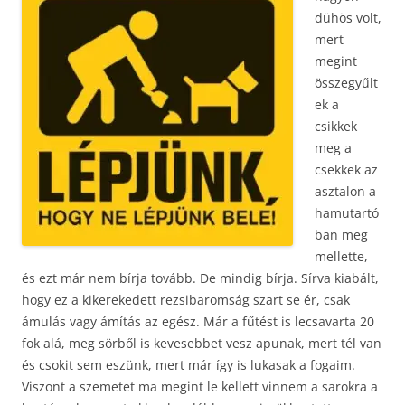
dühös volt,
mert
megint
összegyűlt
ek a
csikkek
meg a
csekkek az
asztalon a
hamutartó
ban meg
mellette,
és ezt már nem bírja tovább. De mindig bírja. Sírva kiabált,
hogy ez a kikerekedett rezsibaromság szart se ér, csak
ámulás vagy ámítás az egész. Már a fűtést is lecsavarta 20
fok alá, meg sörből is kevesebbet vesz apunak, mert tél van
és csokit sem eszünk, mert már így is lukasak a fogaim.
Viszont a szemetet ma megint le kellett vinnem a sarokra a