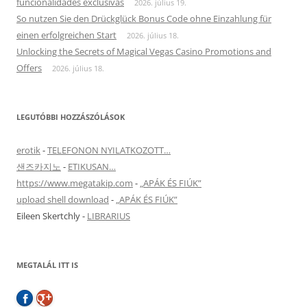
funcionalidades exclusivas
2026. július 19.
So nutzen Sie den Drückglück Bonus Code ohne Einzahlung für
einen erfolgreichen Start
2026. július 18.
Unlocking the Secrets of Magical Vegas Casino Promotions and
Offers
2026. július 18.
LEGUTÓBBI HOZZÁSZÓLÁSOK
erotik
-
TELEFONON NYILATKOZOTT…
샌즈카지노
-
ETIKUSAN…
https://www.megatakip.com
-
„APÁK ÉS FIÚK”
upload shell download
-
„APÁK ÉS FIÚK”
Eileen Skertchly
-
LIBRARIUS
MEGTALÁL ITT IS