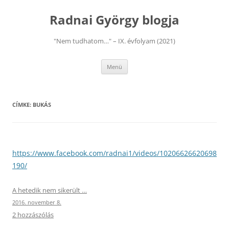
Kilépés
a
Radnai György blogja
tartalomba
"Nem tudhatom…" – IX. évfolyam (2021)
Menü
CÍMKE:
BUKÁS
https://www.facebook.com/radnai1/videos/10206626620698
190/
A hetedik nem sikerült …
2016. november 8.
2 hozzászólás