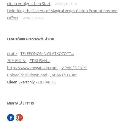
einen erfolgreichen Start
2026. július 18.
Unlocking the Secrets of Magical Vegas Casino Promotions and
Offers
2026. július 18.
LEGUTÓBBI HOZZÁSZÓLÁSOK
erotik
-
TELEFONON NYILATKOZOTT…
샌즈카지노
-
ETIKUSAN…
https://www.megatakip.com
-
„APÁK ÉS FIÚK”
upload shell download
-
„APÁK ÉS FIÚK”
Eileen Skertchly
-
LIBRARIUS
MEGTALÁL ITT IS