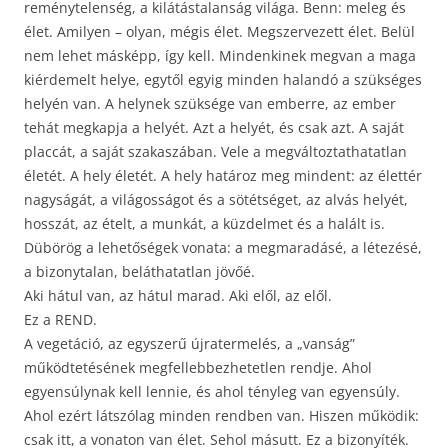
reménytelenség, a kilátástalanság világa. Benn: meleg és
élet. Amilyen – olyan, mégis élet. Megszervezett élet. Belül
nem lehet másképp, így kell. Mindenkinek megvan a maga
kiérdemelt helye, egytől egyig minden halandó a szükséges
helyén van. A helynek szüksége van emberre, az ember
tehát megkapja a helyét. Azt a helyét, és csak azt. A saját
placcát, a saját szakaszában. Vele a megváltoztathatatlan
életét. A hely életét. A hely határoz meg mindent: az élettér
nagyságát, a világosságot és a sötétséget, az alvás helyét,
hosszát, az ételt, a munkát, a küzdelmet és a halált is.
Dübörög a lehetőségek vonata: a megmaradásé, a létezésé,
a bizonytalan, beláthatatlan jövőé.
Aki hátul van, az hátul marad. Aki elől, az elől.
Ez a REND.
A vegetáció, az egyszerű újratermelés, a „vanság”
működtetésének megfellebbezhetetlen rendje. Ahol
egyensúlynak kell lennie, és ahol tényleg van egyensúly.
Ahol ezért látszólag minden rendben van. Hiszen működik:
csak itt, a vonaton van élet. Sehol másutt. Ez a bizonyíték.