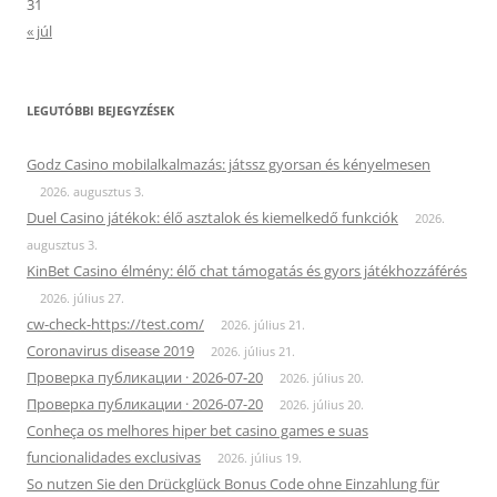
31
« júl
LEGUTÓBBI BEJEGYZÉSEK
Godz Casino mobilalkalmazás: játssz gyorsan és kényelmesen
2026. augusztus 3.
Duel Casino játékok: élő asztalok és kiemelkedő funkciók
2026.
augusztus 3.
KinBet Casino élmény: élő chat támogatás és gyors játékhozzáférés
2026. július 27.
cw-check-https://test.com/
2026. július 21.
Coronavirus disease 2019
2026. július 21.
Проверка публикации · 2026-07-20
2026. július 20.
Проверка публикации · 2026-07-20
2026. július 20.
Conheça os melhores hiper bet casino games e suas
funcionalidades exclusivas
2026. július 19.
So nutzen Sie den Drückglück Bonus Code ohne Einzahlung für