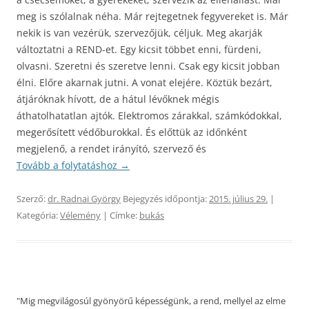
meg is szólalnak néha. Már rejtegetnek fegyvereket is. Már
nekik is van vezérük, szervezőjük, céljuk. Meg akarják
változtatni a REND-et. Egy kicsit többet enni, fürdeni,
olvasni. Szeretni és szeretve lenni. Csak egy kicsit jobban
élni. Előre akarnak jutni. A vonat elejére. Köztük bezárt,
átjáróknak hívott, de a hátul lévőknek mégis
áthatolhatatlan ajtók. Elektromos zárakkal, számkódokkal,
megerősített védőburokkal. És előttük az időnként
megjelenő, a rendet irányító, szervező és
Tovább a folytatáshoz
→
Szerző:
dr. Radnai György
Bejegyzés időpontja:
2015. július 29.
|
Kategória:
Vélemény
| Címke:
bukás
"Mig megvilágosúl gyönyörű képességünk, a rend, mellyel az elme