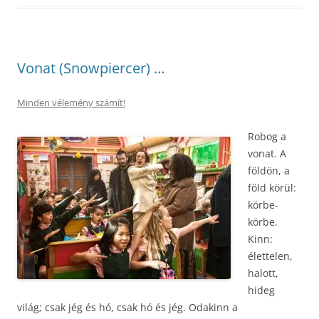
Vonat (Snowpiercer) …
Minden vélemény számít!
Robog a
vonat. A
földön, a
föld körül:
körbe-
körbe.
Kinn:
élettelen,
halott,
hideg
világ; csak jég és hó, csak hó és jég. Odakinn a