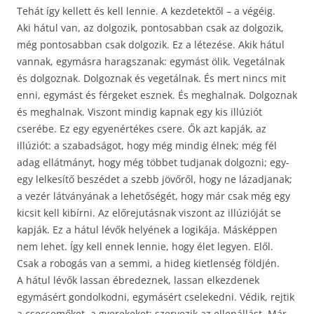
Tehát így kellett és kell lennie. A kezdetektől – a végéig.
Aki hátul van, az dolgozik, pontosabban csak az dolgozik,
még pontosabban csak dolgozik. Ez a létezése. Akik hátul
vannak, egymásra haragszanak: egymást ölik. Vegetálnak
és dolgoznak. Dolgoznak és vegetálnak. És mert nincs mit
enni, egymást és férgeket esznek. És meghalnak. Dolgoznak
és meghalnak. Viszont mindig kapnak egy kis illúziót
cserébe. Ez egy egyenértékes csere. Ők azt kapják, az
illúziót: a szabadságot, hogy még mindig élnek; még fél
adag ellátmányt, hogy még többet tudjanak dolgozni; egy-
egy lelkesítő beszédet a szebb jövőről, hogy ne lázadjanak;
a vezér látványának a lehetőségét, hogy már csak még egy
kicsit kell kibírni. Az előrejutásnak viszont az illúzióját se
kapják. Ez a hátul lévők helyének a logikája. Másképpen
nem lehet. Így kell ennek lennie, hogy élet legyen. Elől.
Csak a robogás van a semmi, a hideg kietlenség földjén.
A hátul lévők lassan ébredeznek, lassan elkezdenek
egymásért gondolkodni, egymásért cselekedni. Védik, rejtik
a csecsemőket, a gyerekeket; szervezik az ellenállást. Már