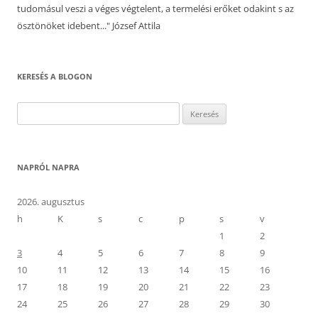
tudomásul veszi a véges végtelent, a termelési erőket odakint s az
ösztönöket idebent..." József Attila
KERESÉS A BLOGON
Keresés:
NAPRÓL NAPRA
2026. augusztus
h
K
s
c
p
s
v
1
2
3
4
5
6
7
8
9
10
11
12
13
14
15
16
17
18
19
20
21
22
23
24
25
26
27
28
29
30