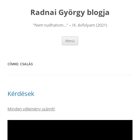
Kilépés
a
Radnai György blogja
tartalomba
"Nem tudhatom…" – IX. évfolyam (2021)
Menü
CÍMKE:
CSALÁS
Kérdések
Minden vélemény számít!