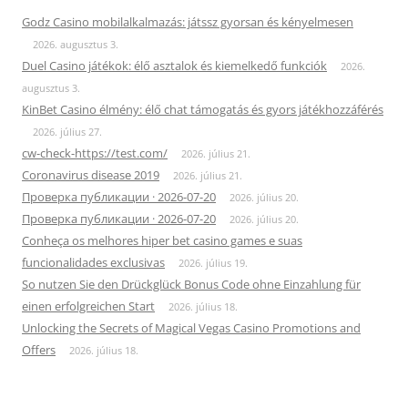
Godz Casino mobilalkalmazás: játssz gyorsan és kényelmesen
2026. augusztus 3.
Duel Casino játékok: élő asztalok és kiemelkedő funkciók
2026.
augusztus 3.
KinBet Casino élmény: élő chat támogatás és gyors játékhozzáférés
2026. július 27.
cw-check-https://test.com/
2026. július 21.
Coronavirus disease 2019
2026. július 21.
Проверка публикации · 2026-07-20
2026. július 20.
Проверка публикации · 2026-07-20
2026. július 20.
Conheça os melhores hiper bet casino games e suas
funcionalidades exclusivas
2026. július 19.
So nutzen Sie den Drückglück Bonus Code ohne Einzahlung für
einen erfolgreichen Start
2026. július 18.
Unlocking the Secrets of Magical Vegas Casino Promotions and
Offers
2026. július 18.