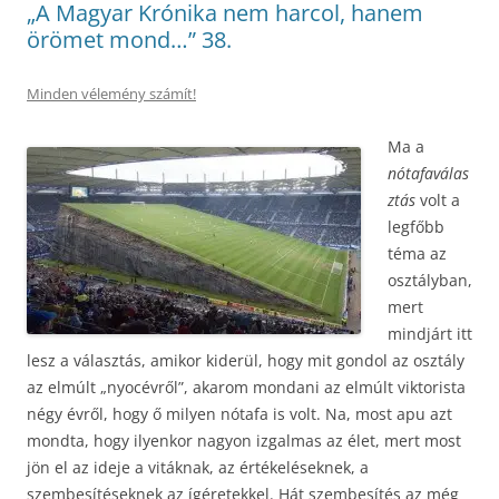
„A Magyar Krónika nem harcol, hanem
örömet mond…” 38.
Minden vélemény számít!
Ma a
nótafaválas
ztás
volt a
legfőbb
téma az
osztályban,
mert
mindjárt itt
lesz a választás, amikor kiderül, hogy mit gondol az osztály
az elmúlt „nyocévről”, akarom mondani az elmúlt viktorista
négy évről, hogy ő milyen nótafa is volt. Na, most apu azt
mondta, hogy ilyenkor nagyon izgalmas az élet, mert most
jön el az ideje a vitáknak, az értékeléseknek, a
szembesítéseknek az ígéretekkel. Hát szembesítés az még