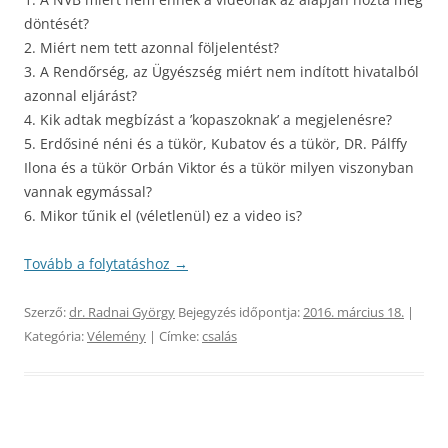
döntését?
2. Miért nem tett azonnal följelentést?
3. A Rendőrség, az Ügyészség miért nem indított hivatalból
azonnal eljárást?
4. Kik adtak megbízást a ’kopaszoknak’ a megjelenésre?
5. Erdősiné néni és a tükör, Kubatov és a tükör, DR. Pálffy
Ilona és a tükör Orbán Viktor és a tükör milyen viszonyban
vannak egymással?
6. Mikor tűnik el (véletlenül) ez a video is?
Tovább a folytatáshoz
→
Szerző:
dr. Radnai György
Bejegyzés időpontja:
2016. március 18.
|
Kategória:
Vélemény
| Címke:
csalás