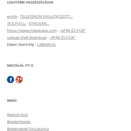
LEGUTÓBBI HOZZÁSZÓLÁSOK
erotik
-
TELEFONON NYILATKOZOTT…
샌즈카지노
-
ETIKUSAN…
https://www.megatakip.com
-
„APÁK ÉS FIÚK”
upload shell download
-
„APÁK ÉS FIÚK”
Eileen Skertchly
-
LIBRARIUS
MEGTALÁL ITT IS
MENÜ
Regisztráció
Bejelentkezés
Bejegyzések hírcsatorna