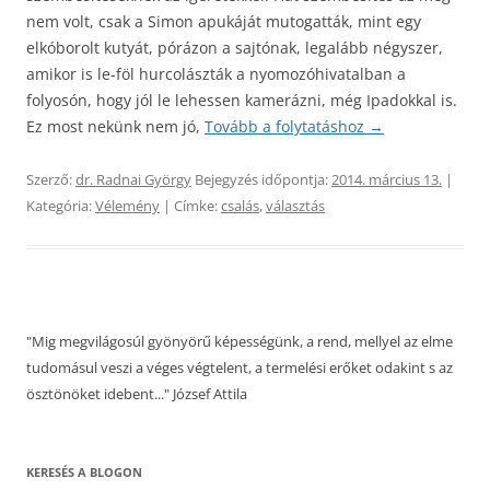
nem volt, csak a Simon apukáját mutogatták, mint egy
elkóborolt kutyát, pórázon a sajtónak, legalább négyszer,
amikor is le-föl hurcolászták a nyomozóhivatalban a
folyosón, hogy jól le lehessen kamerázni, még Ipadokkal is.
Ez most nekünk nem jó,
Tovább a folytatáshoz
→
Szerző:
dr. Radnai György
Bejegyzés időpontja:
2014. március 13.
|
Kategória:
Vélemény
| Címke:
csalás
,
választás
"Mig megvilágosúl gyönyörű képességünk, a rend, mellyel az elme
tudomásul veszi a véges végtelent, a termelési erőket odakint s az
ösztönöket idebent..." József Attila
KERESÉS A BLOGON