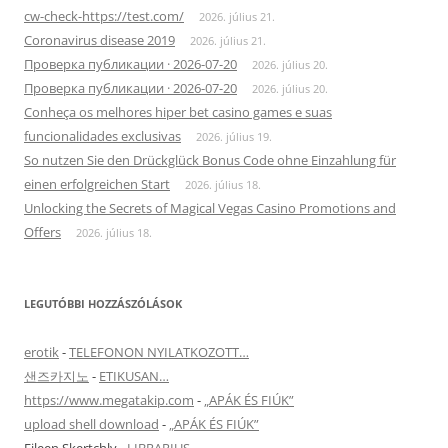
cw-check-https://test.com/
2026. július 21.
Coronavirus disease 2019
2026. július 21.
Проверка публикации · 2026-07-20
2026. július 20.
Проверка публикации · 2026-07-20
2026. július 20.
Conheça os melhores hiper bet casino games e suas
funcionalidades exclusivas
2026. július 19.
So nutzen Sie den Drückglück Bonus Code ohne Einzahlung für
einen erfolgreichen Start
2026. július 18.
Unlocking the Secrets of Magical Vegas Casino Promotions and
Offers
2026. július 18.
LEGUTÓBBI HOZZÁSZÓLÁSOK
erotik
-
TELEFONON NYILATKOZOTT…
샌즈카지노
-
ETIKUSAN…
https://www.megatakip.com
-
„APÁK ÉS FIÚK”
upload shell download
-
„APÁK ÉS FIÚK”