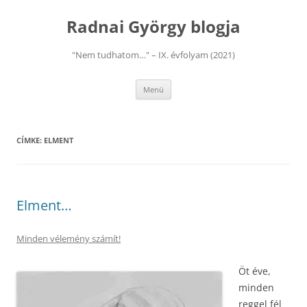
Kilépés
a
Radnai György blogja
tartalomba
"Nem tudhatom…" – IX. évfolyam (2021)
Menü
CÍMKE:
ELMENT
Elment…
Minden vélemény számít!
Öt éve,
minden
reggel fél