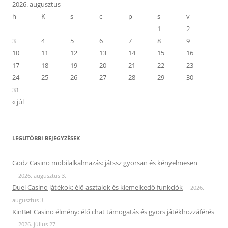
2026. augusztus
h
K
s
c
p
s
v
1
2
3
4
5
6
7
8
9
10
11
12
13
14
15
16
17
18
19
20
21
22
23
24
25
26
27
28
29
30
31
« júl
LEGUTÓBBI BEJEGYZÉSEK
Godz Casino mobilalkalmazás: játssz gyorsan és kényelmesen
2026. augusztus 3.
Duel Casino játékok: élő asztalok és kiemelkedő funkciók
2026.
augusztus 3.
KinBet Casino élmény: élő chat támogatás és gyors játékhozzáférés
2026. július 27.