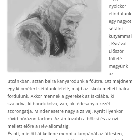
nyolckor
elindulunk
egy nagyot
sétálni
kutyámmal
, Kyrával.
Először
fölfelé
megyünk
az
utcánkban, aztán balra kanyarodunk a főútra. Ott majdnem
egy kilométert sétálunk lefelé, majd az iskola mellett balra
fordulunk. Akkor mennek a gyerekek az iskolába, ki
szaladva, ki bandukolva, van, aki édesanyja kezét
szorongatja. Mindenesetre nagy a zsivaj, Kyrát ilyenkor
rövid pórázon tartom. Aztán tovább a bölcsi és az ovi
mellett előre a Hév-állomásig.
És ott, mielőtt át kellene menni a lámpánál az úttesten,