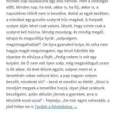
minden nap találkozunk egy idős nénivel. Pont a zöldséges
előtt. Minden nap: ha esik, akkor is, ha fúj, akkor is, a
napsütéses időről nem is beszélve. Bottal az egyik kezében,
a másikkal egy gurulós szatyrot húz magával. A horpadt
szatyor alján lehet csak valami, látszik, hogy szinte csak a
szatyrot kell húznia. Mindig mosolyog, és mindig megáll,
lehajol és megszólítja Kyrát: „szépségem,
megsimogathatlak?”. De Kyra gyanakvó kutya, és soha nem
hagyja magát megsimogatni, egy kicsit hátrébb lép
olyankor és elhúzza a fejét. „Pedig nekem is volt egy
kutyám, de Ő nem volt ilyen szép, még megboldogult uram
is élt akkor, 65 évet éltünk együtt, szépen ment el, a
temetésén sokan voltunk kinn, a pap nagyon szépen
beszélt, mindenki sírt” – kezdi el mesélni az életét. „Most is
mindjárt megyek a temetőbe hozzá, olyan jókat szoktunk
beszélgetni, aztán délután jönnek a gyerekek, arra is
készülök ezzel-azzal” – folytatja. „De már egyre nehezebb, a
jövő héten be is
Tovább a folytatáshoz
→