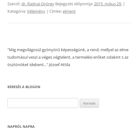
Szerző:
dr. Radnai György
Bejegyzés időpontja:
2015. május 29.
|
Kategória:
Vélemény
| Címke:
elment
"Mig megvilágosúl gyönyörű képességünk, a rend, mellyel az elme
tudomásul veszi a véges végtelent, a termelési erőket odakint s az
ösztönöket idebent..." József Attila
KERESÉS A BLOGON
Keresés:
NAPRÓL NAPRA