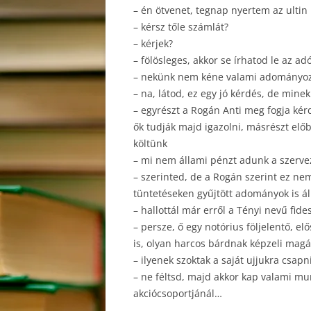
– én ötvenet, tegnap nyertem az ultin
– kérsz tőle számlát?
– kérjek?
– fölösleges, akkor se írhatod le az a
– nekünk nem kéne valami adományozó
– na, látod, ez egy jó kérdés, de minek
– egyrészt a Rogán Anti meg fogja kér
ők tudják majd igazolni, másrészt elő
költünk
– mi nem állami pénzt adunk a szerv
– szerinted, de a Rogán szerint ez ne
tüntetéseken gyűjtött adományok is á
– hallottál már erről a Tényi nevű fide
– persze, ő egy notórius följelentő, e
is, olyan harcos bárdnak képzeli magá
– ilyenek szoktak a saját ujjukra csapn
– ne féltsd, majd akkor kap valami mu
akciócsoportjánál…