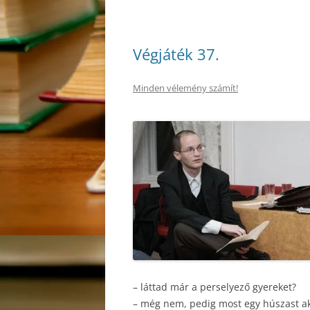
Végjáték 37.
Minden vélemény számít!
– láttad már a perselyező gyereket?
– még nem, pedig most egy húszast ak