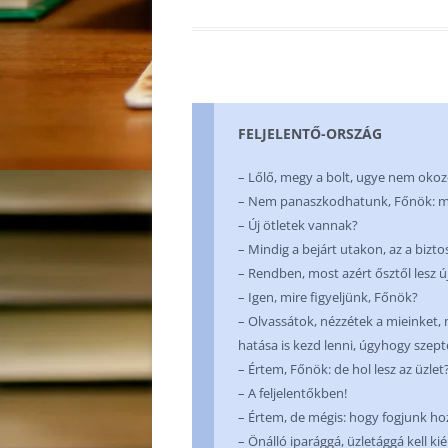
FELJELENTŐ-ORSZÁG
– Lőlő, megy a bolt, ugye nem okoz
– Nem panaszkodhatunk, Főnök: min
– Új ötletek vannak?
– Mindig a bejárt utakon, az a bizt
– Rendben, most azért ősztől lesz új 
– Igen, mire figyeljünk, Főnök?
– Olvassátok, nézzétek a mieinket, 
hatása is kezd lenni, úgyhogy szep
– Értem, Főnök: de hol lesz az üzlet
– A feljelentőkben!
– Értem, de mégis: hogy fogjunk ho
– Önálló iparággá, üzletággá kell ki