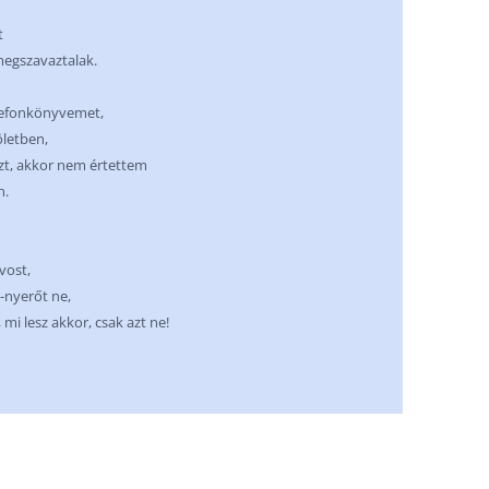
t
megszavaztalak.
lefonkönyvemet,
öletben,
zt, akkor nem értettem
n.
rvost,
-nyerőt ne,
 mi lesz akkor, csak azt ne!