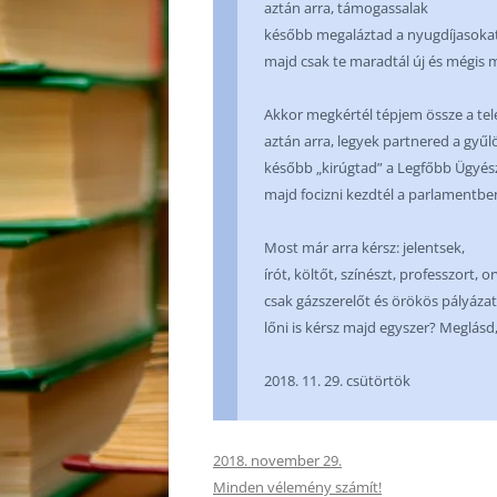
aztán arra, támogassalak
később megaláztad a nyugdíjasoka
majd csak te maradtál új és mégis 
Akkor megkértél tépjem össze a te
aztán arra, legyek partnered a gyűl
később „kirúgtad” a Legfőbb Ügyés
majd focizni kezdtél a parlamentbe
Most már arra kérsz: jelentsek,
írót, költőt, színészt, professzort, o
csak gázszerelőt és örökös pályázat
lőni is kérsz majd egyszer? Meglásd,
2018. 11. 29. csütörtök
2018. november 29.
Minden vélemény számít!