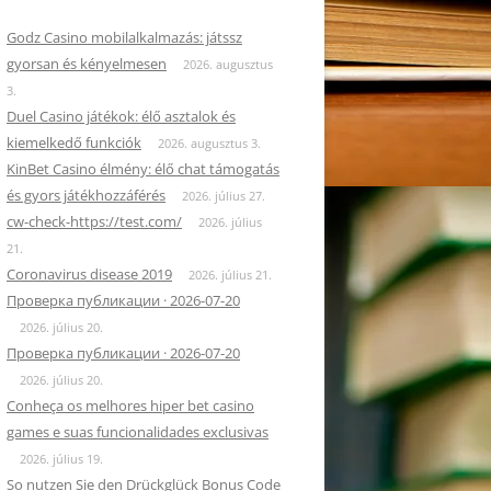
Godz Casino mobilalkalmazás: játssz
gyorsan és kényelmesen
2026. augusztus
3.
Duel Casino játékok: élő asztalok és
kiemelkedő funkciók
2026. augusztus 3.
KinBet Casino élmény: élő chat támogatás
és gyors játékhozzáférés
2026. július 27.
cw-check-https://test.com/
2026. július
21.
Coronavirus disease 2019
2026. július 21.
Проверка публикации · 2026-07-20
2026. július 20.
Проверка публикации · 2026-07-20
2026. július 20.
Conheça os melhores hiper bet casino
games e suas funcionalidades exclusivas
2026. július 19.
So nutzen Sie den Drückglück Bonus Code