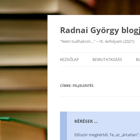
Kilépés
a
tartalomba
Radnai György blog
"Nem tudhatom…" – IX. évfolyam (2021)
KEZDŐLAP
BEMUTATKOZÁS
B
CÍMKE:
FELJELENTÉS
KÉRÉSEK …
Először megkértél, Te, az „ártatlan”: