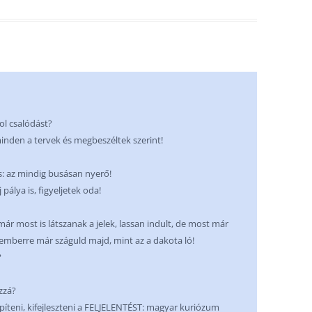
ol csalódást?
den a tervek és megbeszéltek szerint!
os: az mindig busásan nyerő!
pálya is, figyeljetek oda!
már most is látszanak a jelek, lassan indult, de most már
temberre már száguld majd, mint az a dakota ló!
?
zzá?
építeni, kifejleszteni a FELJELENTÉST: magyar kuriózum