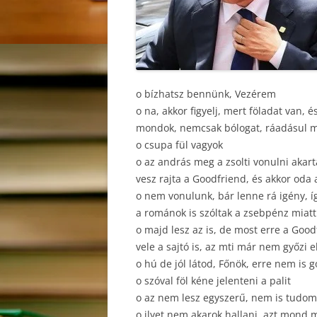
o bízhatsz bennünk, Vezérem
o na, akkor figyelj, mert föladat van,
mondok, nemcsak bólogat, ráadásul mé
o csupa fül vagyok
o az andrás meg a zsolti vonulni akar
vesz rajta a Goodfriend, és akkor oda
o nem vonulunk, bár lenne rá igény, íg
a románok is szóltak a zsebpénz miatt
o majd lesz az is, de most erre a Good
vele a sajtó is, az mti már nem győzi e
o hú de jól látod, Főnök, erre nem is 
o szóval föl kéne jelenteni a palit
o az nem lesz egyszerű, nem is tudom
o ilyet nem akarok hallani, azt mond 