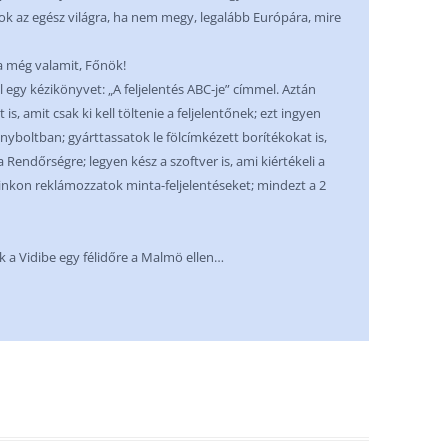
k az egész világra, ha nem megy, legalább Európára, mire
a még valamit, Főnök!
 egy kézikönyvet: „A feljelentés ABC-je” címmel. Aztán
, amit csak ki kell töltenie a feljelentőnek; ezt ingyen
oltban; gyárttassatok le fölcímkézett borítékokat is,
Rendőrségre; legyen kész a szoftver is, ami kiértékeli a
lainkon reklámozzatok minta-feljelentéseket; mindezt a 2
k a Vidibe egy félidőre a Malmö ellen…