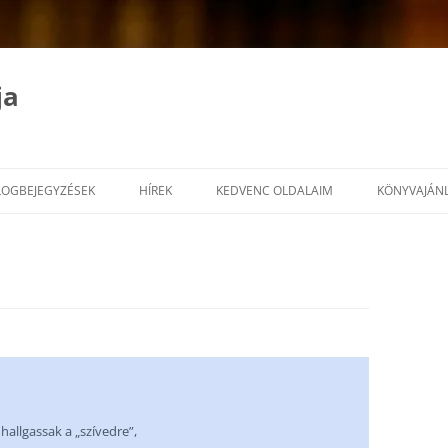
ja
LOGBEJEGYZÉSEK
HÍREK
KEDVENC OLDALAIM
KÖNYVAJÁN
 hallgassak a „szívedre”,