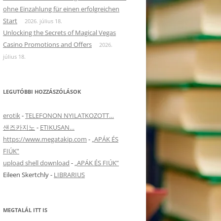
ohne Einzahlung für einen erfolgreichen
Start
2026. július 18.
Unlocking the Secrets of Magical Vegas
Casino Promotions and Offers
2026.
július 18.
LEGUTÓBBI HOZZÁSZÓLÁSOK
erotik
-
TELEFONON NYILATKOZOTT…
샌즈카지노
-
ETIKUSAN…
https://www.megatakip.com
-
„APÁK ÉS
FIÚK”
upload shell download
-
„APÁK ÉS FIÚK”
Eileen Skertchly
-
LIBRARIUS
MEGTALÁL ITT IS