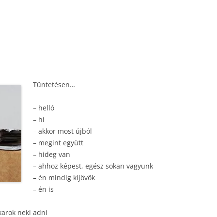
Tüntetésen…
– helló
– hi
– akkor most újból
– megint együtt
– hideg van
– ahhoz képest, egész sokan vagyunk
– én mindig kijövök
– én is
arok neki adni