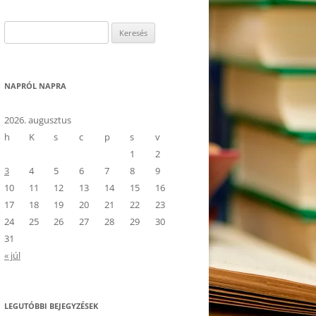
Keresés:
NAPRÓL NAPRA
2026. augusztus
h
K
s
c
p
s
v
1
2
3
4
5
6
7
8
9
10
11
12
13
14
15
16
17
18
19
20
21
22
23
24
25
26
27
28
29
30
31
« júl
LEGUTÓBBI BEJEGYZÉSEK