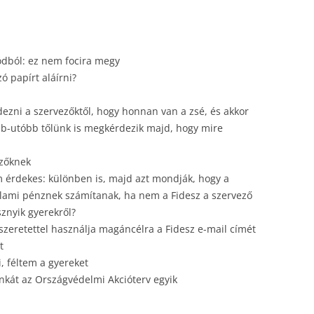
dódból: ez nem focira megy
 papírt aláírni?
dezni a szervezőktől, hogy honnan van a zsé, és akkor
bb-utóbb tőlünk is megkérdezik majd, hogy mire
ezőknek
m érdekes: különben is, majd azt mondják, hogy a
llami pénznek számítanak, ha nem a Fidesz a szervező
sznyik gyerekről?
lőszeretettel használja magáncélra a Fidesz e-mail címét
t
i, féltem a gyereket
nkát az Országvédelmi Akcióterv egyik