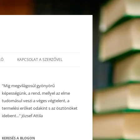
LÓ
KAPCSOLAT A SZERZŐVEL
"Mig megvilágosúl gyönyörű
képességünk, a rend, mellyel az elme
tudomásul veszi a véges végtelent, a
termelési erőket odakint s az ösztönöket
idebent..." József Attila
KERESÉS A BLOGON