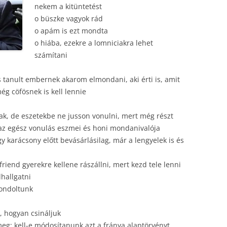
nekem a kitüntetést
o büszke vagyok rád
o apám is ezt mondta
o hiába, ezekre a lomniciakra lehet
számítani
 és tanult embernek akarom elmondani, aki érti is, amit
g cöfösnek is kell lennie
tak, de eszetekbe ne jusson vonulni, mert még részt
 az egész vonulás eszmei és honi mondanivalója
y karácsony előtt bevásárlásilag, már a lengyelek is és
friend gyerekre kellene rászállni, mert kezd tele lenni
lhallgatni
gondoltunk
, hogyan csináljuk
meg: kell-e módosítanunk azt a fránya alaptörvényt,