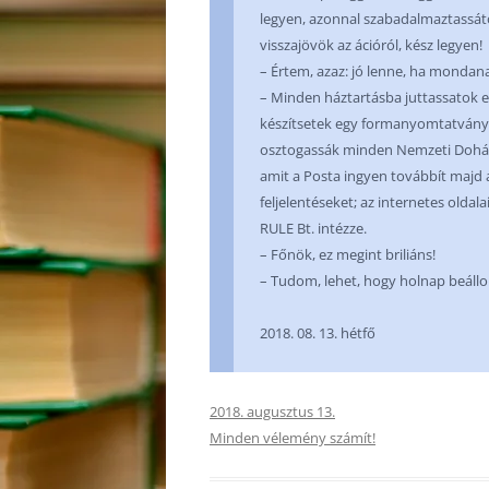
legyen, azonnal szabadalmaztassáto
visszajövök az ációról, kész legyen!
– Értem, azaz: jó lenne, ha mondan
– Minden háztartásba juttassatok el
készítsetek egy formanyomtatványt is
osztogassák minden Nemzeti Dohányb
amit a Posta ingyen továbbít majd a 
feljelentéseket; az internetes olda
RULE Bt. intézze.
– Főnök, ez megint briliáns!
– Tudom, lehet, hogy holnap beállo
2018. 08. 13. hétfő
2018. augusztus 13.
Minden vélemény számít!