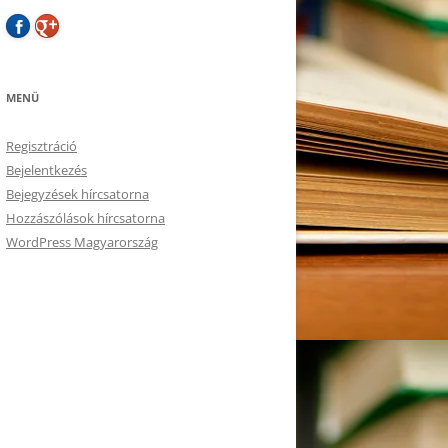
MENÜ
Regisztráció
Bejelentkezés
Bejegyzések hírcsatorna
Hozzászólások hírcsatorna
WordPress Magyarország