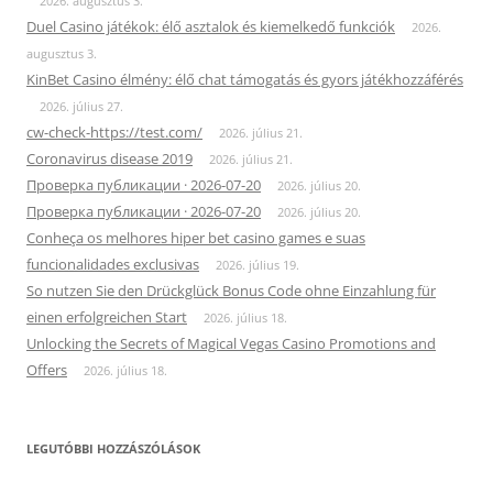
2026. augusztus 3.
Duel Casino játékok: élő asztalok és kiemelkedő funkciók
2026.
augusztus 3.
KinBet Casino élmény: élő chat támogatás és gyors játékhozzáférés
2026. július 27.
cw-check-https://test.com/
2026. július 21.
Coronavirus disease 2019
2026. július 21.
Проверка публикации · 2026-07-20
2026. július 20.
Проверка публикации · 2026-07-20
2026. július 20.
Conheça os melhores hiper bet casino games e suas
funcionalidades exclusivas
2026. július 19.
So nutzen Sie den Drückglück Bonus Code ohne Einzahlung für
einen erfolgreichen Start
2026. július 18.
Unlocking the Secrets of Magical Vegas Casino Promotions and
Offers
2026. július 18.
LEGUTÓBBI HOZZÁSZÓLÁSOK