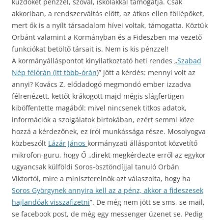
küzdőket pénzzel, szóval, iskolákkal támogatja. Csak
akkoriban, a rendszerváltás előtt, az átkos ellen föllépőket,
mert ők is a nyílt társadalom hívei voltak, támogatta. Köztük
Orbánt valamint a Kormányban és a Fideszben ma vezető
funkciókat betöltő társait is. Nem is kis pénzzel!
A kormányálláspontot kinyilatkoztató heti rendes „
Szabad
Nép félórán (itt több-órán
)” jött a kérdés: mennyi volt az
annyi? Kovács Z. elődadogó megmondó ember izzadva
félrenézett, kettőt krákogott majd mégis slágfertigen
kiböffentette magából: mivel nincsenek titkos adatok,
információk a szolgálatok birtokában, ezért semmi köze
hozzá a kérdezőnek, ez írói munkássága része. Mosolyogva
közbeszólt
Lázár János
kormányzati álláspontot közvetítő
mikrofon-guru, hogy Ő „direkt megkérdezte erről az egykor
ugyancsak külföldi Soros-ösztöndíjjal tanuló Orbán
Viktortól, mire a miniszterelnök azt válaszolta, hogy ha
Soros Györgynek annyira kell az a pénz, akkor a fideszesek
hajlandóak visszafizetni
”. De még nem jött se sms, se mail,
se facebook post, de még egy messenger üzenet se. Pedig