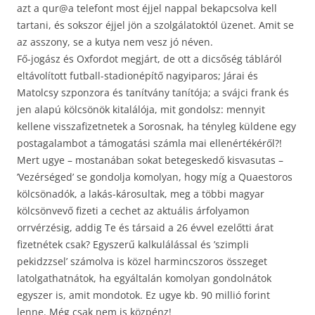
azt a qur@a telefont most éjjel nappal bekapcsolva kell
tartani, és sokszor éjjel jön a szolgálatoktól üzenet. Amit se
az asszony, se a kutya nem vesz jó néven.
Fő-jogász és Oxfordot megjárt, de ott a dicsőség tábláról
eltávolított futball-stadionépítő nagyiparos; Járai és
Matolcsy szponzora és tanítvány tanítója; a svájci frank és
jen alapú kölcsönök kitalálója, mit gondolsz: mennyit
kellene visszafizetnetek a Sorosnak, ha tényleg küldene egy
postagalambot a támogatási számla mai ellenértékéről?!
Mert ugye – mostanában sokat betegeskedő kisvasutas –
’Vezérséged’ se gondolja komolyan, hogy míg a Quaestoros
kölcsönadók, a lakás-károsultak, meg a többi magyar
kölcsönvevő fizeti a cechet az aktuális árfolyamon
orrvérzésig, addig Te és társaid a 26 évvel ezelőtti árat
fizetnétek csak? Egyszerű kalkulálással és ’szimpli
pekidzzsel’ számolva is közel harmincszoros összeget
latolgathatnátok, ha egyáltalán komolyan gondolnátok
egyszer is, amit mondotok. Ez ugye kb. 90 millió forint
lenne. Még csak nem is közpénz!