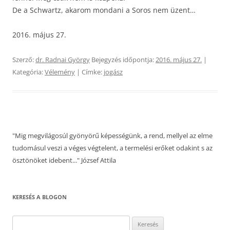
De a Schwartz, akarom mondani a Soros nem üzent…
2016. május 27.
Szerző:
dr. Radnai György
Bejegyzés időpontja:
2016. május 27.
|
Kategória:
Vélemény
| Címke:
jogász
"Mig megvilágosúl gyönyörű képességünk, a rend, mellyel az elme
tudomásul veszi a véges végtelent, a termelési erőket odakint s az
ösztönöket idebent..." József Attila
KERESÉS A BLOGON
Keresés: