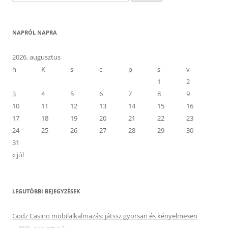
NAPRÓL NAPRA
2026. augusztus
h
K
s
c
p
s
v
1
2
3
4
5
6
7
8
9
10
11
12
13
14
15
16
17
18
19
20
21
22
23
24
25
26
27
28
29
30
31
« júl
LEGUTÓBBI BEJEGYZÉSEK
Godz Casino mobilalkalmazás: játssz gyorsan és kényelmesen