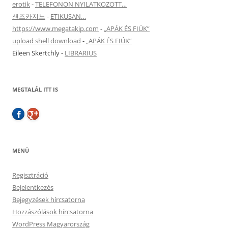
erotik
-
TELEFONON NYILATKOZOTT…
샌즈카지노
-
ETIKUSAN…
https://www.megatakip.com
-
„APÁK ÉS FIÚK”
upload shell download
-
„APÁK ÉS FIÚK”
Eileen Skertchly
-
LIBRARIUS
MEGTALÁL ITT IS
MENÜ
Regisztráció
Bejelentkezés
Bejegyzések hírcsatorna
Hozzászólások hírcsatorna
WordPress Magyarország