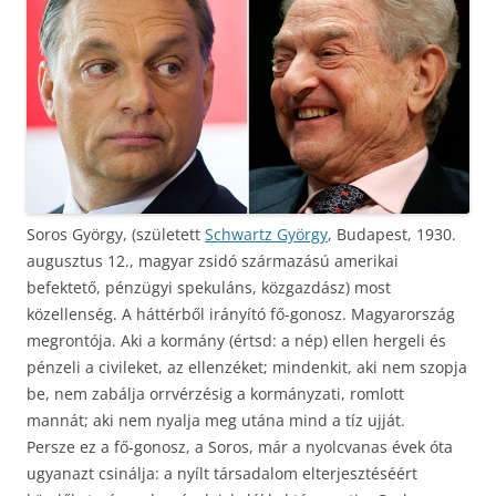
Soros György, (született
Schwartz György
, Budapest, 1930.
augusztus 12., magyar zsidó származású amerikai
befektető, pénzügyi spekuláns, közgazdász) most
közellenség. A háttérből irányító fő-gonosz. Magyarország
megrontója. Aki a kormány (értsd: a nép) ellen hergeli és
pénzeli a civileket, az ellenzéket; mindenkit, aki nem szopja
be, nem zabálja orrvérzésig a kormányzati, romlott
mannát; aki nem nyalja meg utána mind a tíz ujját.
Persze ez a fő-gonosz, a Soros, már a nyolcvanas évek óta
ugyanazt csinálja: a nyílt társadalom elterjesztéséért