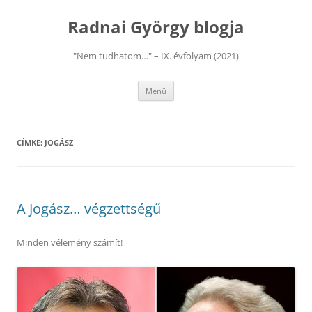
Kilépés
a
Radnai György blogja
tartalomba
"Nem tudhatom…" – IX. évfolyam (2021)
Menü
CÍMKE:
JOGÁSZ
A Jogász… végzettségű
Minden vélemény számít!