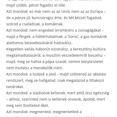
majd utóbb, pénzt fogadsz el tőle.
Azt mondod: ez már nem az az Unió, nem az az Európa –
de a pénze jó, kuncsorogsz érte, és két kézzel fogadod,
szórod a családnak, a komáknak.
Azt mondod: nem engeded lerombolni a zsinagógákat –
majd a férgek, a háttérhatalmak, a ’Soros’, a gaz bankárok
alattomos beavatkozásáról hadoválsz.
Kegyetlen vallás-háborút vizionálsz, a keresztény kultúra
megtámadtatásáról, a muszlim veszedelemről beszélsz –
majd, meg se hallva a pápa szavát, semmi könyörületet
nem mutatsz a menekülők iránt.
Azt mondod: a tudásé a jövő – majd szétvered az oktatási
rendszert, meg se hallgatod, csak megalázod a tiltakozó
tanárokat.
Azt mondod: a stadionok kellenek, mert attól lesz egészség
– ahhoz, szerinted nem is kellenek orvosok, ápolók, mert
meg sem fizetteted őket.
Azt mondod: megmented, megmentetted a