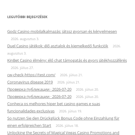
LEGUTÓBBI BEJEGYZÉSEK
Godz Casino mobilalkalmazás: játssz gyorsan és kényelmesen
2026. augusztus 3.
Duel Casino játékok: élő asztalok és kiemelkedő funkciók
2026.
augusztus 3.
KinBet Casino élmény: élő chat támogatás és gyors játékhozzáférés
2026. július 27.
cw-check-https://test.com/
2026. július 21.
Coronavirus disease 2019
2026. július 21.
Проверка публикации · 2026-07-20
2026. július 20.
Проверка публикации · 2026-07-20
2026. július 20.
Conheça os melhores hiper bet casino games e suas
funcionalidades exclusivas
2026. július 19.
So nutzen Sie den Drückglück Bonus Code ohne Einzahlung für
einen erfolgreichen Start
2026. július 18.
Unlocking the Secrets of Magical Vegas Casino Promotions and