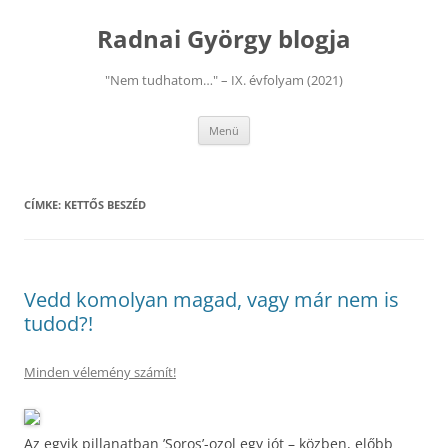
Kilépés
a
Radnai György blogja
tartalomba
"Nem tudhatom…" – IX. évfolyam (2021)
Menü
CÍMKE:
KETTŐS BESZÉD
Vedd komolyan magad, vagy már nem is
tudod?!
Minden vélemény számít!
Az egyik pillanatban ’Soros’-ozol egy jót – közben, előbb