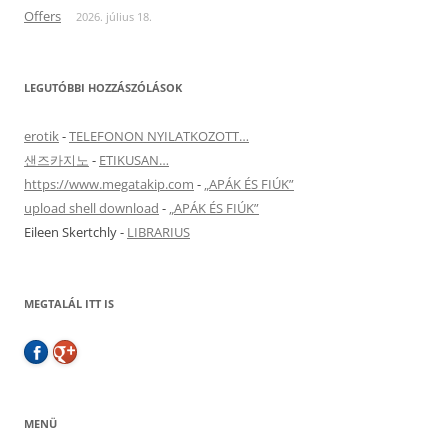
Offers
2026. július 18.
LEGUTÓBBI HOZZÁSZÓLÁSOK
erotik
-
TELEFONON NYILATKOZOTT…
샌즈카지노
-
ETIKUSAN…
https://www.megatakip.com
-
„APÁK ÉS FIÚK”
upload shell download
-
„APÁK ÉS FIÚK”
Eileen Skertchly
-
LIBRARIUS
MEGTALÁL ITT IS
MENÜ