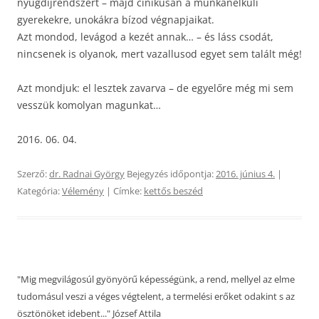
nyugdíjrendszert – majd cinikusan a munkanélküli
gyerekekre, unokákra bízod végnapjaikat.
Azt mondod, levágod a kezét annak… – és láss csodát,
nincsenek is olyanok, mert vazallusod egyet sem talált még!
Azt mondjuk: el lesztek zavarva – de egyelőre még mi sem
vesszük komolyan magunkat…
2016. 06. 04.
Szerző:
dr. Radnai György
Bejegyzés időpontja:
2016. június 4.
|
Kategória:
Vélemény
| Címke:
kettős beszéd
"Mig megvilágosúl gyönyörű képességünk, a rend, mellyel az elme
tudomásul veszi a véges végtelent, a termelési erőket odakint s az
ösztönöket idebent..." József Attila