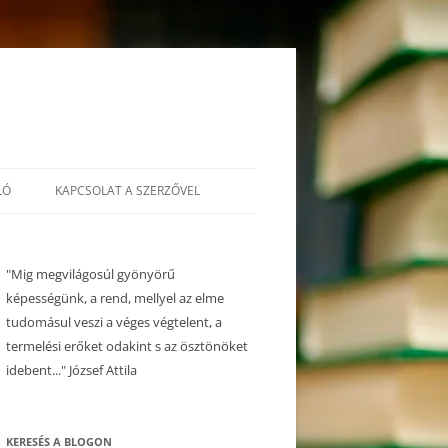
LÓ
KAPCSOLAT A SZERZŐVEL
"Mig megvilágosúl gyönyörű
képességünk, a rend, mellyel az elme
tudomásul veszi a véges végtelent, a
termelési erőket odakint s az ösztönöket
idebent..." József Attila
KERESÉS A BLOGON