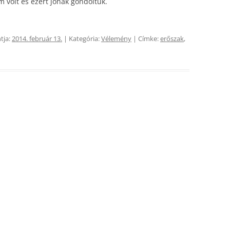
volt és ezért jónak gondoltuk.
tja:
2014. február 13.
| Kategória:
Vélemény
| Címke:
erőszak
,