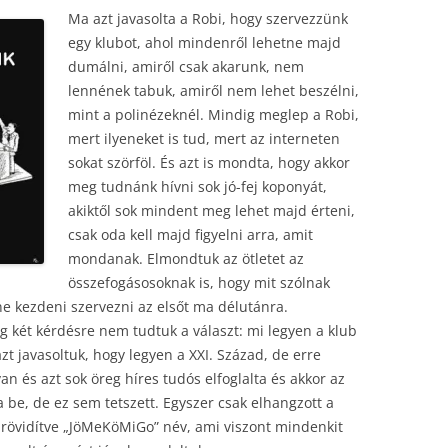
Ma azt javasolta a Robi, hogy szervezzünk
egy klubot, ahol mindenről lehetne majd
dumálni, amiről csak akarunk, nem
lennének tabuk, amiről nem lehet beszélni,
mint a polinézeknél. Mindig meglep a Robi,
mert ilyeneket is tud, mert az interneten
sokat szörföl. És azt is mondta, hogy akkor
meg tudnánk hívni sok jó-fej koponyát,
akiktől sok mindent meg lehet majd érteni,
csak oda kell majd figyelni arra, amit
mondanak. Elmondtuk az ötletet az
összefogásosoknak is, hogy mit szólnak
ne kezdeni szervezni az elsőt ma délutánra.
g két kérdésre nem tudtuk a választ: mi legyen a klub
zt javasoltuk, hogy legyen a XXI. Század, de erre
n és azt sok öreg híres tudós elfoglalta és akkor az
a be, de ez sem tetszett. Egyszer csak elhangzott a
rövidítve „JöMeKöMiGo” név, ami viszont mindenkit