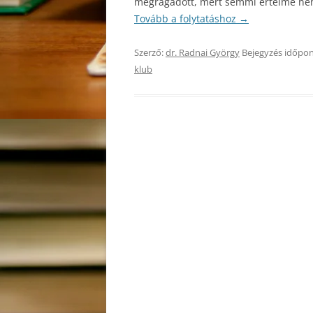
megragadott, mert semmi értelme nem 
Tovább a folytatáshoz
→
Szerző:
dr. Radnai György
Bejegyzés időpon
klub