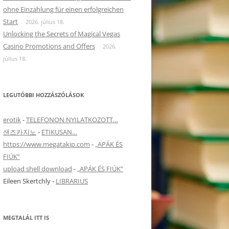
ohne Einzahlung für einen erfolgreichen
Start
2026. július 18.
Unlocking the Secrets of Magical Vegas
Casino Promotions and Offers
2026.
július 18.
LEGUTÓBBI HOZZÁSZÓLÁSOK
erotik
-
TELEFONON NYILATKOZOTT…
샌즈카지노
-
ETIKUSAN…
https://www.megatakip.com
-
„APÁK ÉS
FIÚK”
upload shell download
-
„APÁK ÉS FIÚK”
Eileen Skertchly
-
LIBRARIUS
MEGTALÁL ITT IS