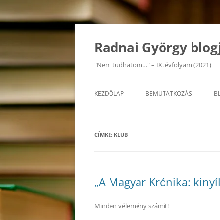
Kilépés
a
tartalomba
Radnai György blog
"Nem tudhatom…" – IX. évfolyam (2021)
KEZDŐLAP
BEMUTATKOZÁS
B
CÍMKE:
KLUB
„A Magyar Krónika: kinyí
Minden vélemény számít!