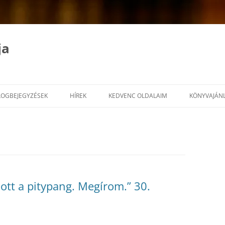
ja
LOGBEJEGYZÉSEK
HÍREK
KEDVENC OLDALAIM
KÖNYVAJÁN
lott a pitypang. Megírom.” 30.