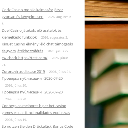
Godz Casino mobilalkalmazás: játssz
gyorsan és kényelmesen
2026. augusztus
3.
Duel Casino játékok: élő asztalok és
kiemelkedő funkciók
2026. augusztus 3.
KinBet Casino élmény: élő chat támogatás
és gyors játékhozzáférés
2026. július 27.
cw-check-https://test.com/
2026. július
21.
Coronavirus disease 2019
2026. július 21.
Проверка публикации · 2026-07-20
2026. július 20.
Проверка публикации · 2026-07-20
2026. július 20.
Conheça os melhores hiper bet casino
games e suas funcionalidades exclusivas
2026. július 19.
So nutzen Sie den Drückglück Bonus Code