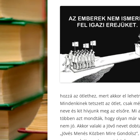
hozzá az ötlethez, mert akkor el lehet
Mindenkinek tetszett az ötlet, csak mé
neve és kit hívjunk meg az elsőre. Mi a
többen azt mondták, hogy olyan már va
nem jó. Akkor valaki a Jövő nevet dobt
„Jövés Menés Közben Mire Gondolsz”, 