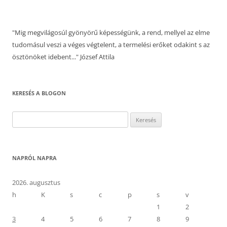
"Mig megvilágosúl gyönyörű képességünk, a rend, mellyel az elme
tudomásul veszi a véges végtelent, a termelési erőket odakint s az
ösztönöket idebent..." József Attila
KERESÉS A BLOGON
Keresés:
NAPRÓL NAPRA
2026. augusztus
h
K
s
c
p
s
v
1
2
3
4
5
6
7
8
9