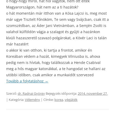
o hogy-hogy miről, hát hol vagytok, nem ott éltek
Magyarországon, hát nem az a ti hazátok?
o hát momentán már itthon van a Kósa Lajcsi is, meg most
már ugye Tisztelt Főnököm, Te sem vagy Svájcban, csak itt a
szomszédban, az Áder Jani Vietnámban, a Semjén Zsolti is
valahol külföldön vágja a szalagot és gyűjti a hazánkon
kívüli hazaszerető szavazó polgárokat, a Kövér Laci is talán
már hazatért
o akkor ki van otthon, ki tartja a frontot, amikor én
Koreában védem a hazát, kimegyek Vilniusba is, ahova
pedig nem is hívtak, hogy találkozzak a Hende Csabival
meg a hős magyar katonákkal, a te hangodat se hallani az
utóbbi időben, csak amikor a munkaidőt szervezed
Tovább a folytatáshoz
→
Szerző:
dr. Radnai György
Bejegyzés időpontja:
2014. november 27.
| Kategória:
Vélemény
| Címke:
korea
,
végjáték