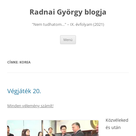
Kilépés
a
Radnai György blogja
tartalomba
"Nem tudhatom…" – IX. évfolyam (2021)
Menü
CÍMKE:
KOREA
Végjáték 20.
Minden vélemény számít!
Közvéleked
és után