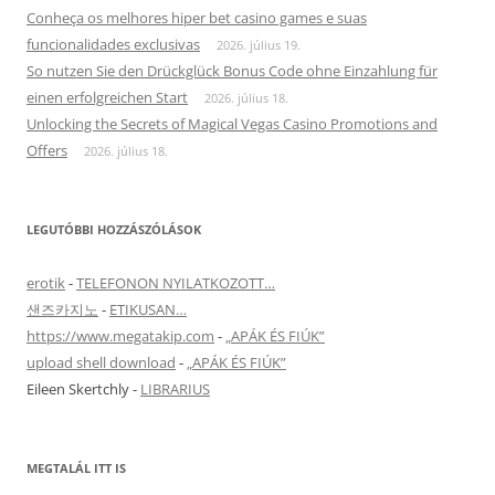
Conheça os melhores hiper bet casino games e suas
funcionalidades exclusivas
2026. július 19.
So nutzen Sie den Drückglück Bonus Code ohne Einzahlung für
einen erfolgreichen Start
2026. július 18.
Unlocking the Secrets of Magical Vegas Casino Promotions and
Offers
2026. július 18.
LEGUTÓBBI HOZZÁSZÓLÁSOK
erotik
-
TELEFONON NYILATKOZOTT…
샌즈카지노
-
ETIKUSAN…
https://www.megatakip.com
-
„APÁK ÉS FIÚK”
upload shell download
-
„APÁK ÉS FIÚK”
Eileen Skertchly
-
LIBRARIUS
MEGTALÁL ITT IS