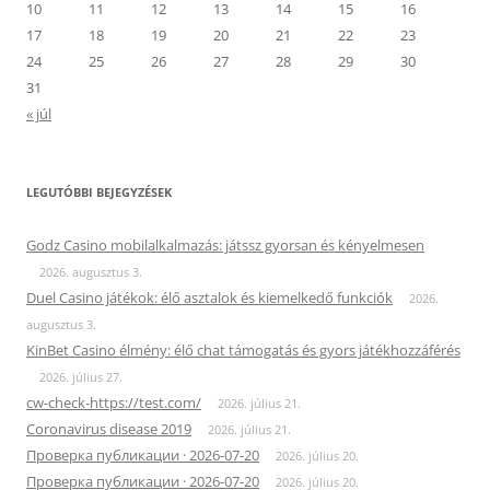
10
11
12
13
14
15
16
17
18
19
20
21
22
23
24
25
26
27
28
29
30
31
« júl
LEGUTÓBBI BEJEGYZÉSEK
Godz Casino mobilalkalmazás: játssz gyorsan és kényelmesen
2026. augusztus 3.
Duel Casino játékok: élő asztalok és kiemelkedő funkciók
2026.
augusztus 3.
KinBet Casino élmény: élő chat támogatás és gyors játékhozzáférés
2026. július 27.
cw-check-https://test.com/
2026. július 21.
Coronavirus disease 2019
2026. július 21.
Проверка публикации · 2026-07-20
2026. július 20.
Проверка публикации · 2026-07-20
2026. július 20.