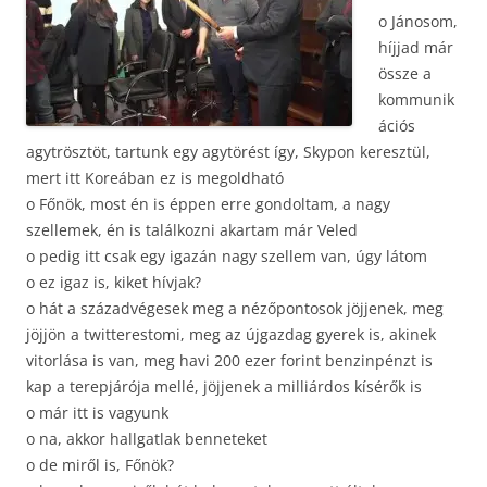
o Jánosom,
híjjad már
össze a
kommunik
ációs
agytrösztöt, tartunk egy agytörést így, Skypon keresztül,
mert itt Koreában ez is megoldható
o Főnök, most én is éppen erre gondoltam, a nagy
szellemek, én is találkozni akartam már Veled
o pedig itt csak egy igazán nagy szellem van, úgy látom
o ez igaz is, kiket hívjak?
o hát a századvégesek meg a nézőpontosok jöjjenek, meg
jöjjön a twitterestomi, meg az újgazdag gyerek is, akinek
vitorlása is van, meg havi 200 ezer forint benzinpénzt is
kap a terepjárója mellé, jöjjenek a milliárdos kísérők is
o már itt is vagyunk
o na, akkor hallgatlak benneteket
o de miről is, Főnök?